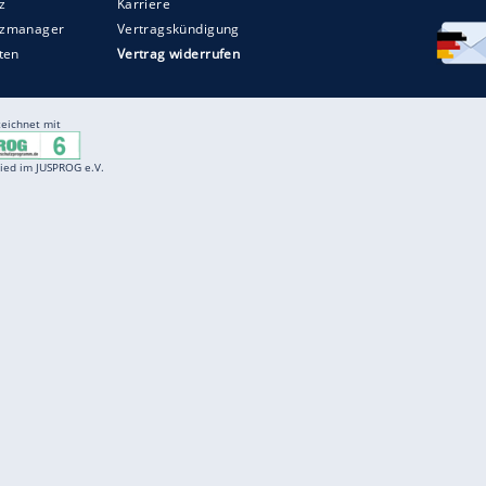
Entertainment
F
Cartoons
Spiele
D
Einbürgerungstest
Videos
f
Führerscheintest
Wissens-Quiz
f
Promi-Quiz
Witze
f
K
freenet