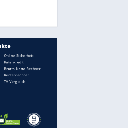
Times: Infantino bietet WM-
Finale für Unterstützung
Medien: Infantino ruft FIFA-
Mitarbeiter zu Krisentreffen
DFB: Ermittlungen im "Fall
Freigang" dauern noch an