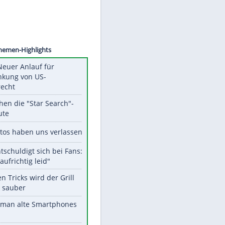
©
SID
Unsere Themen-Highlights
Trump: Neuer Anlauf für
Beschränkung von US-
Geburtsrecht
Das machen die "Star Search"-