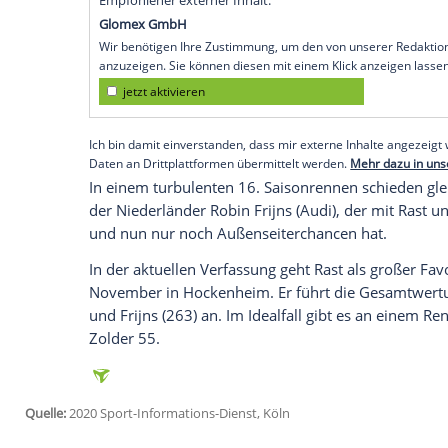
Köln
(SID) - . Der 33-Jährige feierte sein
Serie, dahinter folgten sein ärgster Tite
ehemalige Formel-1-Pilot
Robert Kubica
(
Ergebnis in der DTM holte.
Eine Vorentscheidung in der Meisterschaft
Rast bei
Sat.1
: "Ich bin mega-happy, dass
gebracht haben. Vieles hätte schiefgehen
Entscheidungen zur richtigen Zeit getroff
Empfohlener externer Inhalt:
Glomex GmbH
Wir benötigen Ihre Zustimmung, um den von un
anzuzeigen. Sie können diesen mit einem Klick a
jetzt aktivieren