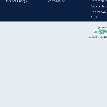
Services
Börse
Jobbörse
Spritpreis aktuell
Wetter
Ferientermine
Partnersuche
Online Angebote