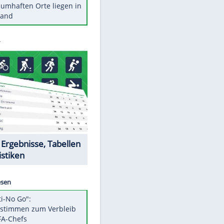
Stars heute
Diese Autos haben uns verlassen
Reese entschuldigt sich bei Fans:
"Tut mir aufrichtig leid"
Mit diesen Tricks wird der Grill
ruckzuck sauber
So nutzt man alte Smartphones
sinnvoll
Diese traumhaften Orte liegen in
Deutschland
Datencenter