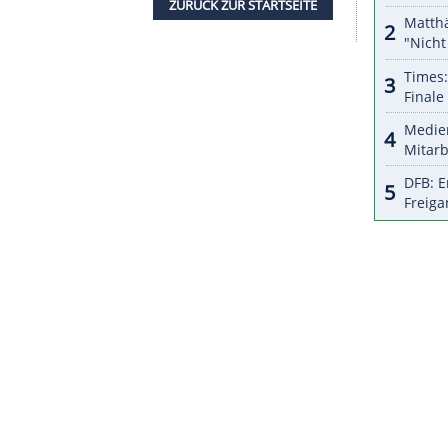
halte angezeigt werden. Damit können personenbezogene
r dazu in unseren Datenschutzhinweisen.
hieden gleich sechs Fahrer aus - darunter auch
r mit Rast und
Müller
um die Meisterschaft kämpft
at.
 großer Favorit ins Saisonfinale am 7./8.
Gesamtwertung mit 304 Punkten vor
Müller
(285)
 an einem Rennwochenende 56 Punkte, Rast holte in
ZURÜCK ZUR STARTS