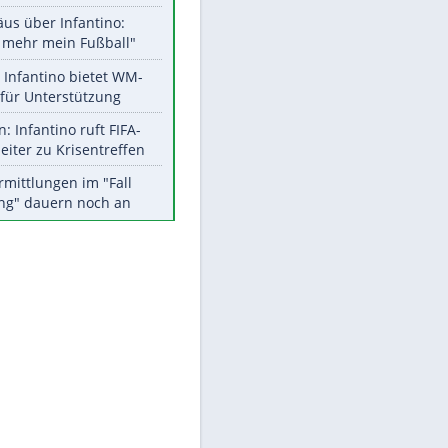
Aktuelle Ergebnisse, Tabellen
und Statistiken
Meistgelesen
"Infanti-No Go":
Pressestimmen zum Verbleib
des FIFA-Chefs
EITE
Matthäus über Infantino:
"Nicht mehr mein Fußball"