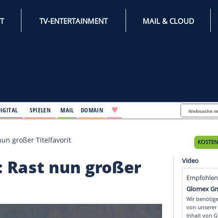
INTERNET
TV-ENTERTAINMENT
♥
IFESTYLE
DIGITAL
SPIELEN
MAIL
DOMAIN
erie: Rast nun großer Titelfavorit
Serie: Rast nun großer