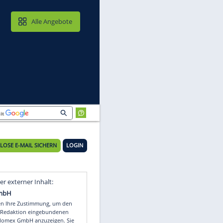
MAIL & CLOUD
Alle Angebote
KOSTENLOSE E-MAIL SICHERN
LOGIN
Video
Empfohlener externer Inhalt: