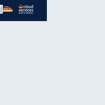
inanzen & Produkte
iscounter-Angebote
Online-Sicherheit
reenet Cloud
Ratenkredit
reenet Mail
Brutto-Netto-Rechner
reenet Webhosting
Rentenrechner
fz-Versicherung
TV-Vergleich