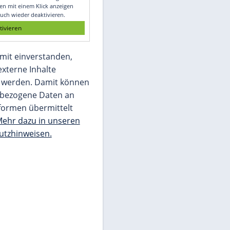
Glomex GmbH
Wir benötigen Ihre Zustimmung, um den
von unserer Redaktion eingebundenen
Inhalt von Glomex GmbH anzuzeigen. Sie
können diesen mit einem Klick anzeigen
lassen und auch wieder deaktivieren.
jetzt aktivieren
Ich bin damit einverstanden,
dass mir externe Inhalte
angezeigt werden. Damit können
personenbezogene Daten an
Drittplattformen übermittelt
werden.
Mehr dazu in unseren
Datenschutzhinweisen.