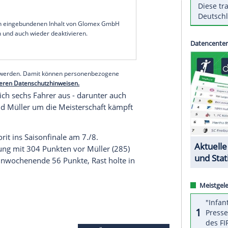
en insgesamt sechsten
Saisonsieg
und den vierten in
lkonkurrent
Nico Müller
(
Schweiz
/
Audi
) und der
Polen/
BMW
), der sein mit Abstand bestes
 sei dies "mit Sicherheit nicht" gewesen, sagte
 wir so ein schwieriges Rennen hinter uns
 können. Aber wir haben die richtigen
en."
serer Redaktion eingebundenen Inhalt von Glomex GmbH
nzeigen lassen und auch wieder deaktivieren.