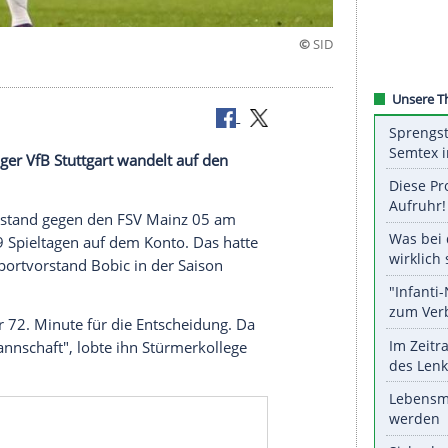
n Bobic
iga-Aufsteiger
VfB Stuttgart
wandelt auf den
2:0 (0:0)-Endstand gegen den
FSV Mainz 05
am