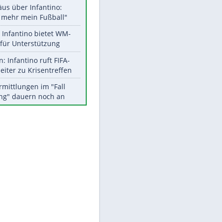
Aktuelle Ergebnisse, Tabellen
und Statistiken
Meistgelesen
"Infanti-No Go":
EITE
Pressestimmen zum Verbleib
des FIFA-Chefs
Matthäus über Infantino:
"Nicht mehr mein Fußball"