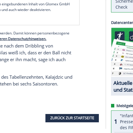
Tore nach 19 Spieltagen auf dem Konto. Das hatte
 Eintracht-Sportvorstand
Bobic
in der Saison
Solo in der 72. Minute für die Entscheidung. Da
die halbe Mannschaft", lobte ihn Stürmerkollege
serer Redaktion eingebundenen Inhalt von Glomex GmbH
nzeigen lassen und auch wieder deaktivieren.
halte angezeigt werden. Damit können personenbezogene
r dazu in unseren Datenschutzhinweisen.