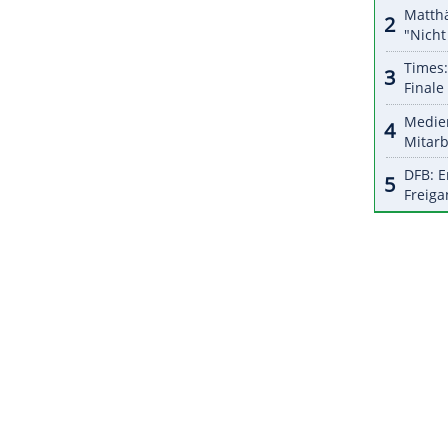
n hatte, hoffte nach dem Dribbling von
esen. "Bei
Silas
weiß ich, dass er den Ball nicht
r: "Aber solange er ihn macht, sage ich auch
Torschütze des Tabellenzehnten,
Kalajdzic
und
s Gonzalez stehen bei sechs Saisontoren.
ZURÜCK ZUR STARTS