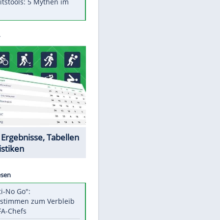
Was bei der Vogelfütterung
wirklich sinnvoll ist
"Infanti-No Go": Pressestimmen
zum Verbleib des FIFA-Chefs
Im Zeitraffer: Die Entwicklung
des Lenkrades
Lebensmittel, die nicht schlecht
werden
Sicherheitstools: 5 Mythen im
Check
Datencenter