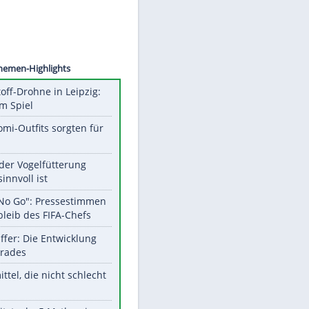
©
SID
Unsere Themen-Highlights
Sprengstoff-Drohne in Leipzig:
Semtex im Spiel
Diese Promi-Outfits sorgten für
Aufruhr!