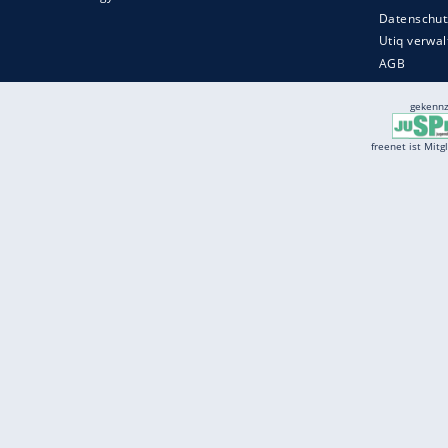
Services
Börse
Jobbörse
Spritpreis aktuell
Wetter
Ferientermine
Partnersuche
Online Angebote