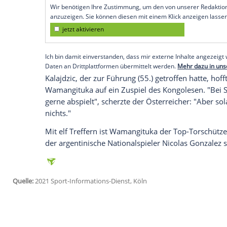
Freitagabend hat der 21-Jährige nun elf 
bei den Schwaben zuvor nur der heutige
1996/97 geschafft.
Wamangituka
sorgte mit einem 80-Meter-
"ist er einfach mal durchspaziert, durch 
Sasa Kalajdzic
bei DAZN.
Empfohlener externer Inhalt:
Glomex GmbH
Wir benötigen Ihre Zustimmung, um den von un
anzuzeigen. Sie können diesen mit einem Klick a
jetzt aktivieren
Ich bin damit einverstanden, dass mir externe In
Daten an Drittplattformen übermittelt werden.
Meh