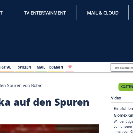
INTERNET
TV-ENTERTAINMENT
♥
IFESTYLE
DIGITAL
SPIELEN
MAIL
DOMAIN
ituka auf den Spuren von Bobic
gituka auf den Spure