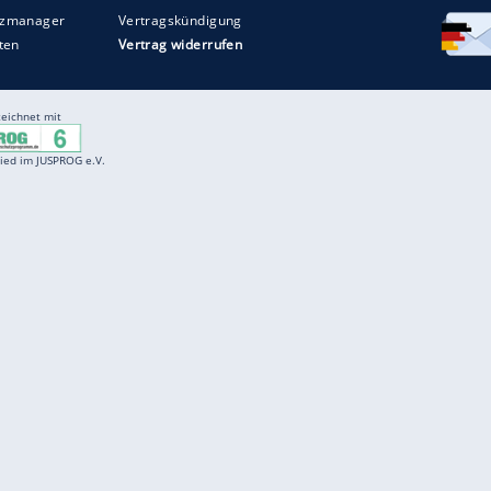
Entertainment
F
Cartoons
Spiele
D
Einbürgerungstest
Videos
f
Führerscheintest
Wissens-Quiz
f
Promi-Quiz
Witze
f
K
freenet