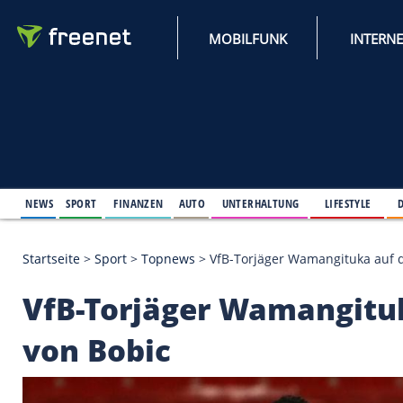
MOBILFUNK
NEWS
SPORT
FINANZEN
AUTO
UNTERHALTUNG
L
Startseite
>
Sport
>
Topnews
>
VfB-Torjäger Wamang
VfB-Torjäger Waman