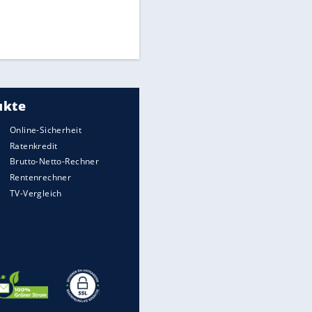
Times: Infantino bietet WM-
Finale für Unterstützung
Medien: Infantino ruft FIFA-
Mitarbeiter zu Krisentreffen
DFB: Ermittlungen im "Fall
Freigang" dauern noch an