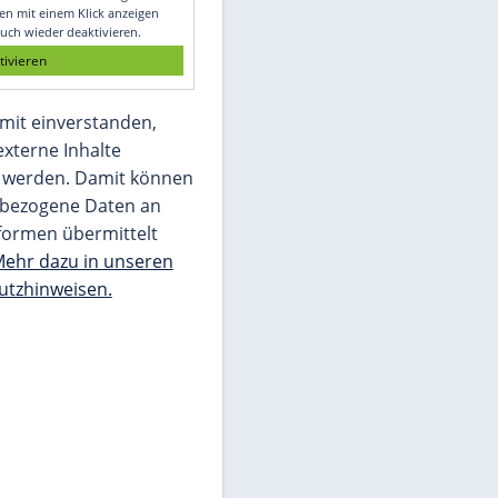
Glomex GmbH
Wir benötigen Ihre Zustimmung, um den
von unserer Redaktion eingebundenen
Inhalt von Glomex GmbH anzuzeigen. Sie
können diesen mit einem Klick anzeigen
lassen und auch wieder deaktivieren.
jetzt aktivieren
Ich bin damit einverstanden,
dass mir externe Inhalte
angezeigt werden. Damit können
personenbezogene Daten an
Drittplattformen übermittelt
werden.
Mehr dazu in unseren
Datenschutzhinweisen.