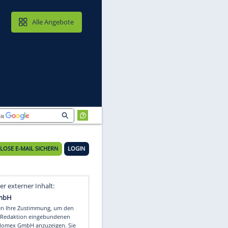
MAIL & CLOUD
Alle Angebote
KOSTENLOSE E-MAIL SICHERN
LOGIN
n
Video
Empfohlener externer Inhalt: