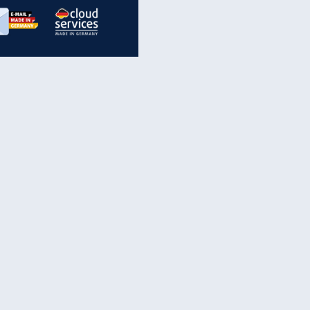
inanzen & Produkte
iscounter-Angebote
Online-Sicherheit
reenet Cloud
Ratenkredit
reenet Mail
Brutto-Netto-Rechner
reenet Webhosting
Rentenrechner
fz-Versicherung
TV-Vergleich