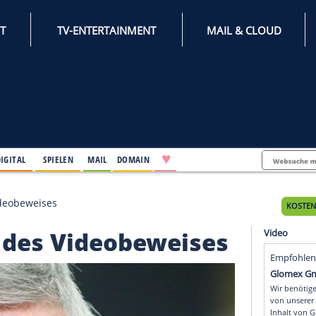
INTERNET
TV-ENTERTAINMENT
♥
IFESTYLE
DIGITAL
SPIELEN
MAIL
DOMAIN
fung des Videobeweises
fung des Videobeweis