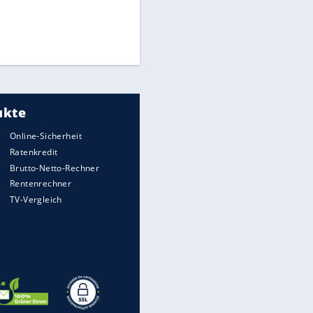
Times: Infantino bietet WM-
Finale für Unterstützung
Medien: Infantino ruft FIFA-
Mitarbeiter zu Krisentreffen
DFB: Ermittlungen im "Fall
Freigang" dauern noch an