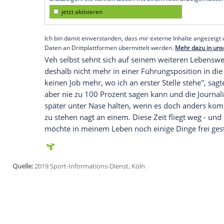
gerechter. Das Beste wäre meiner Mein
Auch die Leistungsentwicklung der Schie
Köln
als Geschäftsführer zurückgetreten
kritisch: "Die Zahl der Fehler ist gestiege
in
Köln
, der mich korrigieren kann."
Empfohlener externer Inhalt:
Glomex GmbH
Wir benötigen Ihre Zustimmung, um den von un
anzuzeigen. Sie können diesen mit einem Klick a
jetzt aktivieren
Ich bin damit einverstanden, dass mir externe In
Daten an Drittplattformen übermittelt werden.
Meh
Veh
selbst sehnt sich auf seinem weite
deshalb nicht mehr in einer Führungspos