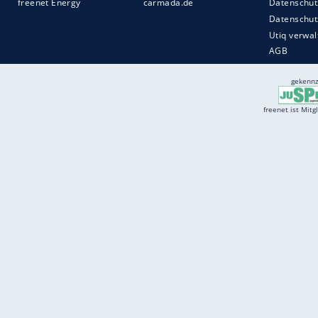
Services
Börse
Jobbörse
Spritpreis aktuell
Wetter
Ferientermine
Partnersuche
Online Angebote