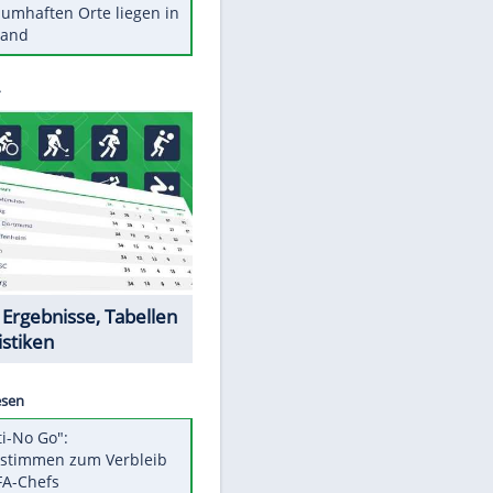
Stars heute
Diese Autos haben uns verlassen
Reese entschuldigt sich bei Fans:
"Tut mir aufrichtig leid"
Mit diesen Tricks wird der Grill
ruckzuck sauber
So nutzt man alte Smartphones
sinnvoll
Diese traumhaften Orte liegen in
Deutschland
Datencenter