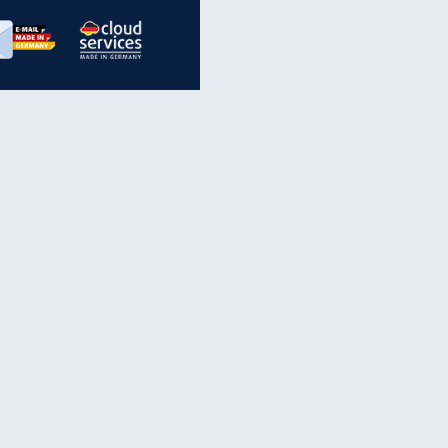
inanzen & Produkte
iscounter-Angebote
Online-Sicherheit
reenet Cloud
Ratenkredit
reenet Mail
Brutto-Netto-Rechner
reenet Webhosting
Rentenrechner
fz-Versicherung
TV-Vergleich