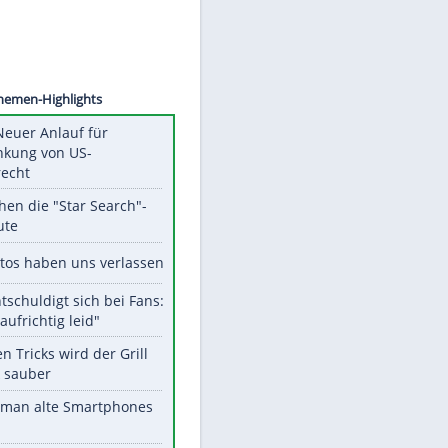
©
SID
Unsere Themen-Highlights
Trump: Neuer Anlauf für
Beschränkung von US-
Geburtsrecht
Das machen die "Star Search"-