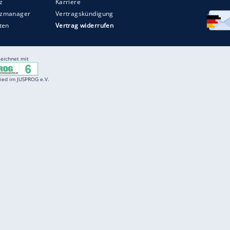
Entertainment
F
Cartoons
Spiele
D
Einbürgerungstest
Videos
f
Führerscheintest
Wissens-Quiz
f
Promi-Quiz
Witze
f
K
freenet