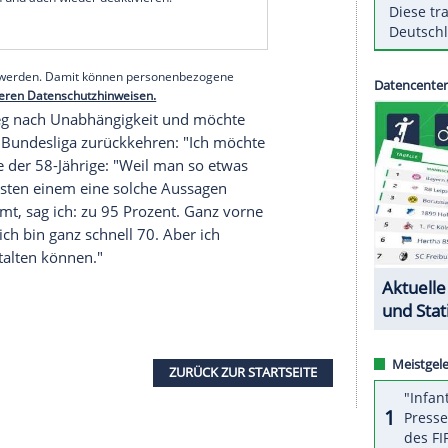
ung nach, den
Videobeweis
wieder abzuschaffen."
dsrichter sieht der vor zwei Monaten beim
1. FC
e
Veh
vor dem Hintergrund der
Videotechnik
n. Denn die Schiedsrichter wissen ja, da sitzt einer
serer Redaktion eingebundenen Inhalt von Glomex GmbH
nzeigen lassen und auch wieder deaktivieren.
halte angezeigt werden. Damit können personenbezogene
r dazu in unseren Datenschutzhinweisen.
ren Lebensweg nach Unabhängigkeit und möchte
ition in die Bundesliga zurückkehren: "Ich möchte