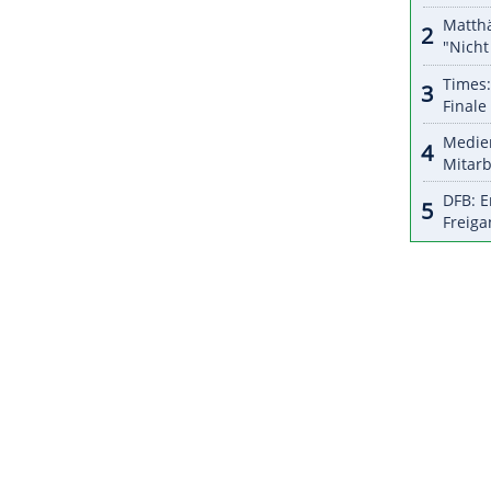
stehe", sagte der 58-Jährige: "Weil man so etwas
die Journalisten einem eine solche Aussagen
anders kommt, sag ich: zu 95 Prozent. Ganz vorne
t weg - und ich bin ganz schnell 70. Aber ich
e frei gestalten können."
ZURÜCK ZUR STARTS