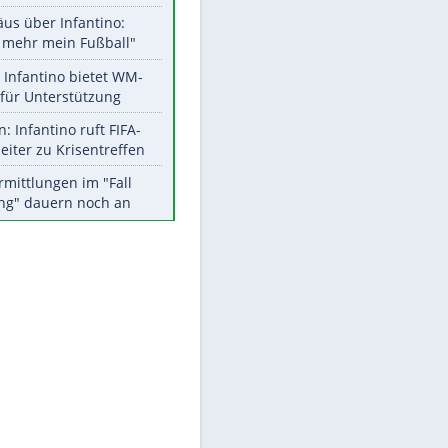
Aktuelle Ergebnisse, Tabellen
und Statistiken
Meistgelesen
EITE
"Infanti-No Go":
Pressestimmen zum Verbleib
des FIFA-Chefs
Matthäus über Infantino:
"Nicht mehr mein Fußball"