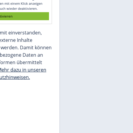
Glomex GmbH
Wir benötigen Ihre Zustimmung, um den
von unserer Redaktion eingebundenen
Inhalt von Glomex GmbH anzuzeigen. Sie
können diesen mit einem Klick anzeigen
lassen und auch wieder deaktivieren.
jetzt aktivieren
Ich bin damit einverstanden,
dass mir externe Inhalte
angezeigt werden. Damit können
personenbezogene Daten an
Drittplattformen übermittelt
werden.
Mehr dazu in unseren
Datenschutzhinweisen.