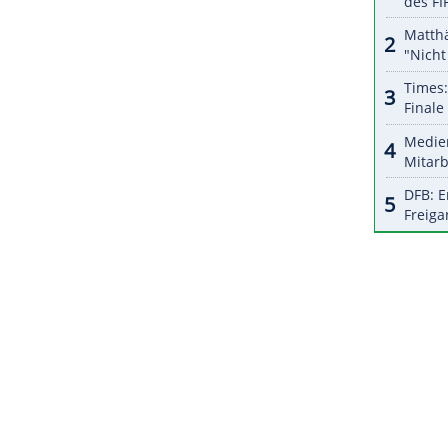
halte angezeigt werden. Damit können personenbezogene
r dazu in unseren Datenschutzhinweisen.
n wir zusammengestellt haben. Wir haben das
n", sagte John Vanbiesbrouck vom Eishockey-
, in
Peking
um eine
Goldmedaille
zu kämpfen."
ZURÜCK ZUR STARTS