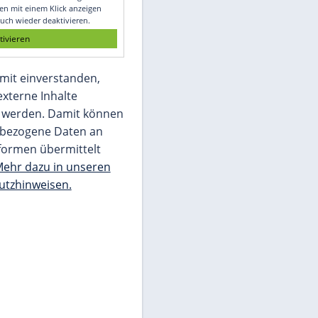
Glomex GmbH
Wir benötigen Ihre Zustimmung, um den
von unserer Redaktion eingebundenen
Inhalt von Glomex GmbH anzuzeigen. Sie
können diesen mit einem Klick anzeigen
lassen und auch wieder deaktivieren.
jetzt aktivieren
Ich bin damit einverstanden,
dass mir externe Inhalte
angezeigt werden. Damit können
personenbezogene Daten an
Drittplattformen übermittelt
werden.
Mehr dazu in unseren
Datenschutzhinweisen.