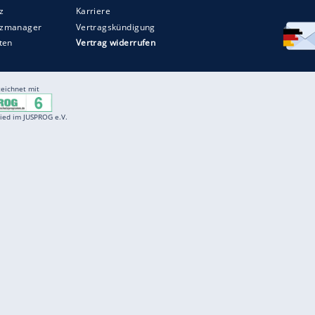
Entertainment
F
Cartoons
Spiele
D
Einbürgerungstest
Videos
f
Führerscheintest
Wissens-Quiz
f
Promi-Quiz
Witze
f
K
freenet