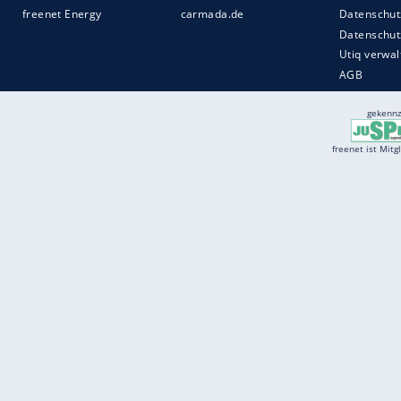
Services
Börse
Jobbörse
Spritpreis aktuell
Wetter
Ferientermine
Partnersuche
Online Angebote