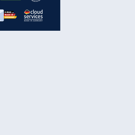
inanzen & Produkte
iscounter-Angebote
Online-Sicherheit
reenet Cloud
Ratenkredit
reenet Mail
Brutto-Netto-Rechner
reenet Webhosting
Rentenrechner
fz-Versicherung
TV-Vergleich