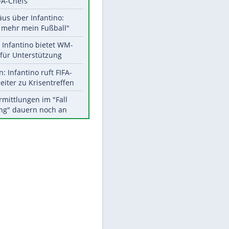
Aktuelle Ergebnisse, Tabellen
und Statistiken
Meistgelesen
EITE
"Infanti-No Go":
Pressestimmen zum Verbleib
des FIFA-Chefs
Matthäus über Infantino:
"Nicht mehr mein Fußball"