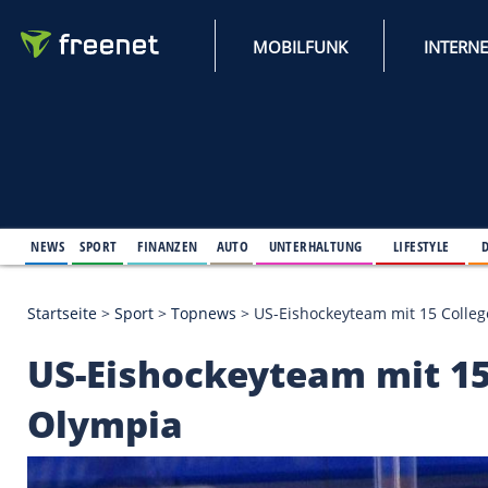
MOBILFUNK
NEWS
SPORT
FINANZEN
AUTO
UNTERHALTUNG
L
Startseite
>
Sport
>
Topnews
>
US-Eishockeyteam mi
US-Eishockeyteam mi