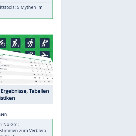
Aufruhr!
Was bei der Vogelfütterung
wirklich sinnvoll ist
"Infanti-No Go": Pressestimmen
zum Verbleib des FIFA-Chefs
Im Zeitraffer: Die Entwicklung
des Lenkrades
Lebensmittel, die nicht schlecht
werden
Sicherheitstools: 5 Mythen im
Check
Datencenter