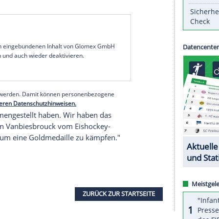
rofis von europäischen Klubs im Aufgebot,
 vor vier Jahren in
Pyeongchang
fehlen
aders beträgt 25 Jahre, sechs Spieler haben NHL-
18 dabei war, ist
Brian O'Neill
, der in
Russland
für die Winterspiele im Dezember wegen
 der Coronavirus-Pandemie zurückgezogen.
ollen über 100 NHL-Spiele nachgeholt
er
Vorrunde
zudem auf
Kanada
und
Gastgeber
serer Redaktion eingebundenen Inhalt von Glomex GmbH
nzeigen lassen und auch wieder deaktivieren.