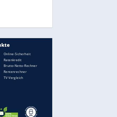
Times: Infantino bietet WM-
Finale für Unterstützung
Medien: Infantino ruft FIFA-
Mitarbeiter zu Krisentreffen
DFB: Ermittlungen im "Fall
Freigang" dauern noch an