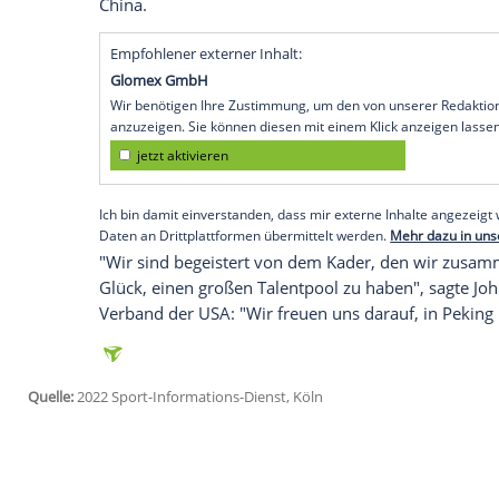
Hamburg (SID) - Außerdem stehen acht P
nachdem die Stars aus der
NHL
wie schon
werden. Das Durchschnittsalter des US-K
Erfahrung. Einziger Spieler, der schon 20
sein Geld verdient.
Die beste Liga der Welt hatte ihre
Zusage
Terminproblemen im Zusammenhang mit
Während
Olympia
(4. bis 20. Februar) s
werden.
Deutschland
trifft in
Peking
in d
China
.
Empfohlener externer Inhalt:
Glomex GmbH
Wir benötigen Ihre Zustimmung, um den von un
anzuzeigen. Sie können diesen mit einem Klick a
jetzt aktivieren