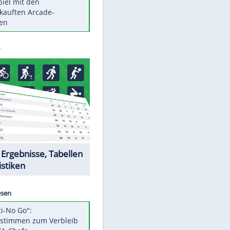
Die größten Mythen über
Medikamente
Braunschweig nach Kantersieg in
Magdeburg an der Spitze
Vorsicht: Diese 17 Dinge hassen
Katzen
Illegales Asphalt-Kartell muss
Mio-Strafe zahlen
Memo-Spiel mit den
meistverkauften Arcade-
Maschinen
Datencenter