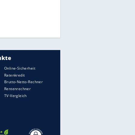
Times: Infantino bietet WM-
Finale für Unterstützung
Medien: Infantino ruft FIFA-
Mitarbeiter zu Krisentreffen
Millionendeal perfekt:
Diomande wechselt nach
Madrid