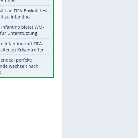
Aktuelle Ergebnisse, Tabellen
und Statistiken
Meistgelesen
"Infanti-No Go":
Pressestimmen zum Verbleib
des FIFA-Chefs
UEFA hält an FIFA-Boykott fest -
CAF hält zu Infantino
EITE