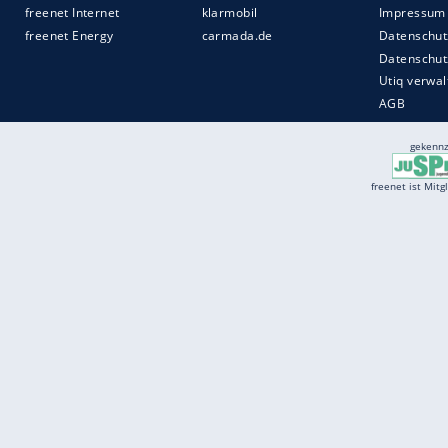
Services
Börse
Jobbörse
Spritpreis aktuell
Wetter
Ferientermine
Partnersuche