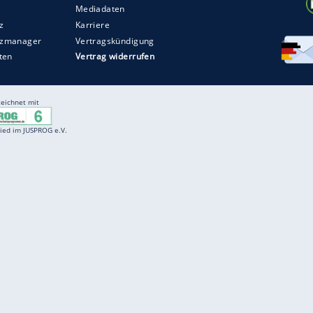
Entertainment
F
Cartoons
Spiele
D
Einbürgerungstest
Videos
f
Führerscheintest
Wissens-Quiz
f
Promi-Quiz
Witze
f
K