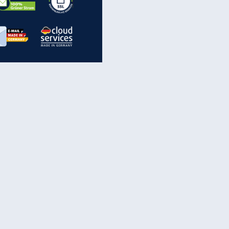
inanzen & Produkte
iscounter-Angebote
Online-Sicherheit
reenet Cloud
Ratenkredit
reenet Mail
Brutto-Netto-Rechner
reenet Webhosting
Rentenrechner
fz-Versicherung
TV-Vergleich