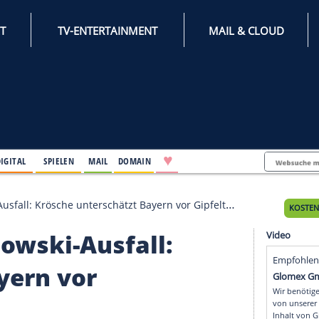
INTERNET
TV-ENTERTAINMENT
♥
IFESTYLE
DIGITAL
SPIELEN
MAIL
DOMAIN
owski-Ausfall: Krösche unterschätzt Bayern vor Gipfeltreffen n
wandowski-Ausfall: