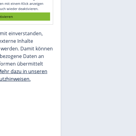
Glomex GmbH
Wir benötigen Ihre Zustimmung, um den
von unserer Redaktion eingebundenen
Inhalt von Glomex GmbH anzuzeigen. Sie
können diesen mit einem Klick anzeigen
lassen und auch wieder deaktivieren.
jetzt aktivieren
Ich bin damit einverstanden,
dass mir externe Inhalte
angezeigt werden. Damit können
personenbezogene Daten an
Drittplattformen übermittelt
werden.
Mehr dazu in unseren
Datenschutzhinweisen.