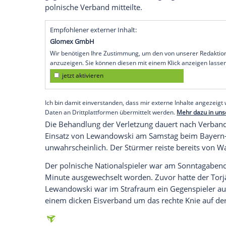
Robert Lewandowski
vor dem
Gipfeltref
Köln
(SID) -
RB Leipzigs
Sportdirektor
Mar
München
trotz des voraussichtlichen
Aus
dem Bundesliga-Gipfeltreffen am Samstag
Lewandowski
eine schlagkräftige Mannsc
gegenüber der Bild: "Grundsätzlich wünsc
dass wir uns auf uns konzentrieren."
Lewandowski
zog sich im WM-Qualifikat
gegen
Andorra
(3:0) eine "Schädigung de
polnische Verband mitteilte.
Empfohlener externer Inhalt:
Glomex GmbH
Wir benötigen Ihre Zustimmung, um den von un
anzuzeigen. Sie können diesen mit einem Klick a