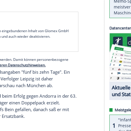
fen
am Samstag nicht.
kus Krösche
unterschätzt Rekordmeister
Bayern
falls
von Weltfußballer
Robert Lewandowski
vor
 (18.30 Uhr/Sky) nicht. "
Bayern
wird auch ohne
haft auf den Platz kriegen", betonte
Krösche
ht man keinem eine Verletzung. Es ist schon so,
ionsspiel der polnischen Nationalmannschaft
s Seitenbandes im rechten Knie" zu, wie der
serer Redaktion eingebundenen Inhalt von Glomex GmbH
nzeigen lassen und auch wieder deaktivieren.