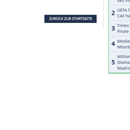
halte angezeigt werden. Damit können personenbezogene
r dazu in unseren Datenschutzhinweisen.
ch Verbandsangaben "fünf bis zehn Tage". Ein
m Bayern-Verfolger Leipzig ist daher
ereits von Warschau nach
München
ab.
onntagabend beim Erfolg gegen
Andorra
in der 63.
e der Torjäger einen Doppelpack erzielt.
spieler aufs Bein gefallen, danach saß er mit
nie auf der Ersatzbank.
ZURÜCK ZUR STARTS