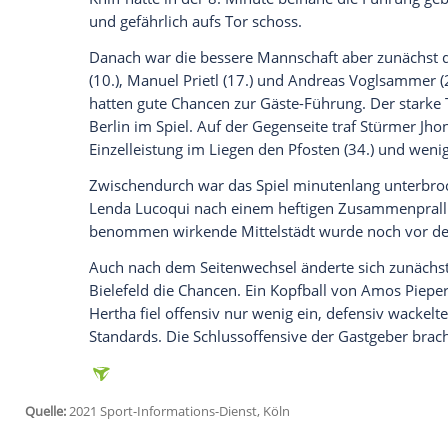
Die Bielefelder zeigten sich gegenüber de
Mönchengladbach
deutlich verbessert u
Chancenverwertung
den verdienten
Sieg
.
Dardai
mischte sein
Team
erneut kräftig 
Startelf. Beim 3:0-Heimsieg drei Tage z
neun Umstellungen vorgenommen. Rio-
von Wadenproblemen nicht in den Kader
Sieg
erwartet: "Das ist für uns ein richt
drei Matchbälle."
Dardai
überraschte damit,
Linksverteidig
Rechtsverteidiger
Deyovaisio Zeefuik
auf 
Kniff hätte in der 8. Minute beinahe die 
und gefährlich aufs Tor schoss.
Danach war die bessere Mannschaft aber