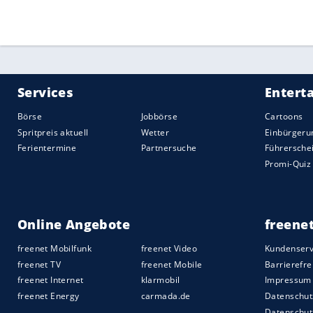
(10.),
Manuel Prietl
(17.) und
Andreas Vo
hatten gute Chancen zur Gäste-Führung. 
Berlin
im Spiel. Auf der Gegenseite traf 
Einzelleistung im Liegen den Pfosten (34
Zwischendurch war das Spiel minutenlan
Lenda Lucoqui nach einem heftigen Zus
benommen wirkende
Mittelstädt
wurde n
Auch nach dem Seitenwechsel änderte si
Bielefeld
die Chancen. Ein Kopfball von
A
Hertha
fiel offensiv nur wenig ein, defen
Standards. Die
Schlussoffensive
der Gast
Quelle:
2021 Sport-Informations-Dienst, Köln