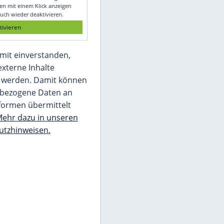
Glomex GmbH
Wir benötigen Ihre Zustimmung, um den
von unserer Redaktion eingebundenen
Inhalt von Glomex GmbH anzuzeigen. Sie
können diesen mit einem Klick anzeigen
lassen und auch wieder deaktivieren.
jetzt aktivieren
Ich bin damit einverstanden,
dass mir externe Inhalte
angezeigt werden. Damit können
personenbezogene Daten an
Drittplattformen übermittelt
werden.
Mehr dazu in unseren
Datenschutzhinweisen.