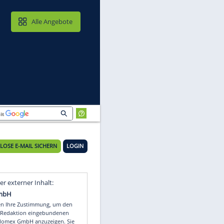
MAIL & CLOUD
Alle Angebote
KOSTENLOSE E-MAIL SICHERN
LOGIN
e
Video
Empfohlener externer Inhalt: