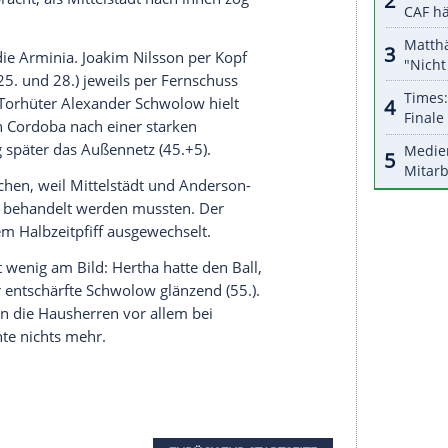
r 0:5-Klatsche bei
Borussia
nd verpassten nur durch eine mangelhafte
durch und beorderte acht neue Spieler in die
uvor gegen den
SC Freiburg
hatte der Ungar sogar
Weltmeister
Sami Khedira
schaffte es aufgrund
. Von seinem neuen Personal hatte
Dardai
einen
iges Endspiel. Wenn wir das gewinnen, haben wir
er
Maximilian Mittelstädt
auf die rechte und
die linke Abwehrseite zu stellen. Dieser taktische
Führung gebracht, als
Mittelstädt
nach innen zog
 zunächst die
Arminia
.
Joakim Nilsson
per Kopf