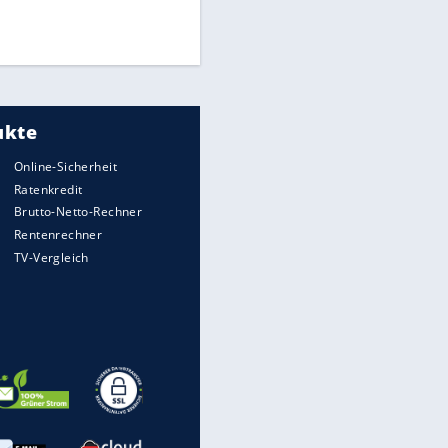
Times: Infantino bietet WM-
Finale für Unterstützung
Medien: Infantino ruft FIFA-
Mitarbeiter zu Krisentreffen