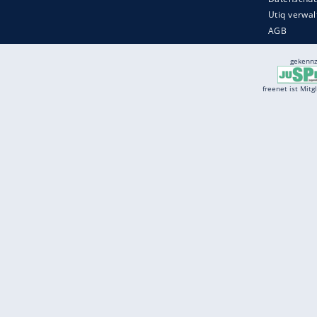
Services
Börse
Jobbörse
Spritpreis aktuell
Wetter
Ferientermine
Partnersuche
Online Angebote
freenet Mobilfunk
freenet Video