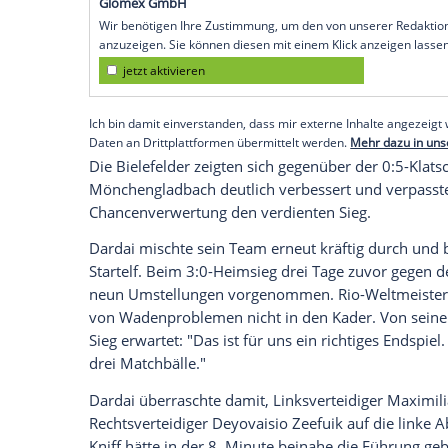
Berlin (SID) - Die neuformierte Berliner 
frech aufspielende
Arminia
aus
Bielefeld
und verpasste einen großen Schritt Rich
Hertha BSC trennt vom Tabellen-16.
Biel
Allerdings kann sich das
Team
von Train
dritten und letzten Nachholspiel aufgru
im Tabellenkeller Luft verschaffen.
Empfohlener externer Inhalt:
Glomex GmbH
Wir benötigen Ihre Zustimmung, um den von un
anzuzeigen. Sie können diesen mit einem Klick a
jetzt aktivieren
Ich bin damit einverstanden, dass mir externe In
Daten an Drittplattformen übermittelt werden.
Meh