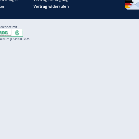
ZURÜCK ZUR STARTS
Entertainment
F
Cartoons
Spiele
D
Einbürgerungstest
Videos
f
Führerscheintest
Wissens-Quiz
f
Promi-Quiz
Witze
f
K
freenet
Kundenservice
Gender-Hinweis