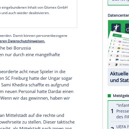
Mannschaft musste sich im Keller-Duell gegen eine
mit einem etwas schmeichelhaften 0:0 begnügen
tung
Klassenerhalt
.
efeld
weiterhin nur das bessere Torverhältnis.
er
Pal Dardai
am Mittwoch (18.00 Uhr/Sky) im
nd der Corona-Quarantäne bei Absteiger
Schalke 04
serer Redaktion eingebundenen Inhalt von Glomex GmbH
nzeigen lassen und auch wieder deaktivieren.
halte angezeigt werden. Damit können personenbezogene
r dazu in unseren Datenschutzhinweisen.