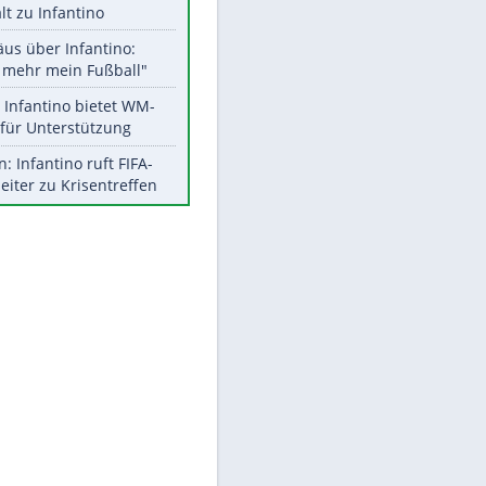
Aktuelle Ergebnisse, Tabellen
und Statistiken
Meistgelesen
"Infanti-No Go":
Pressestimmen zum Verbleib
des FIFA-Chefs
UEFA hält an FIFA-Boykott fest -
CAF hält zu Infantino
Matthäus über Infantino:
"Nicht mehr mein Fußball"