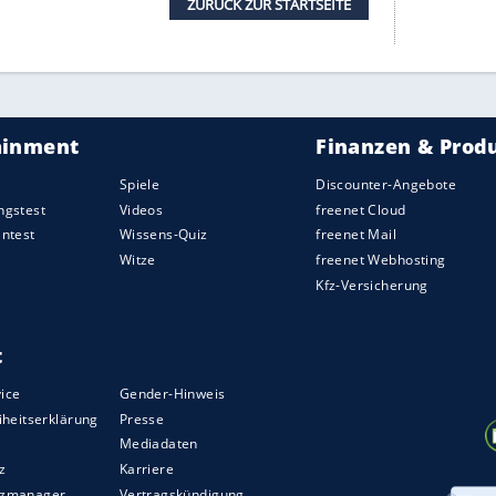
glsammer
(25. und 28.) jeweils per Fernschuss
Der starke Torhüter
Alexander Schwolow
hielt
Stürmer
Jhon Cordoba
nach einer starken
.) und wenig später das Außennetz (45.+5).
g unterbrochen, weil
Mittelstädt
und Anderson-
ammenprall behandelt werden mussten. Der
och vor dem Halbzeitpfiff ausgewechselt.
ch zunächst wenig am Bild:
Hertha
hatte den Ball,
mos Pieper
entschärfte
Schwolow
glänzend (55.).
siv wackelten die Hausherren vor allem bei
geber brachte nichts mehr.