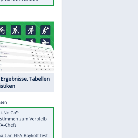
Diese Autos haben uns verlassen
Randale in Dresden: DFB-
Bundesgericht bestätigt Urteil
Mit diesen Tricks wird der Grill
ruckzuck sauber
So nutzt man alte Smartphones
sinnvoll
Das ist typisch schwedisch!
Datencenter