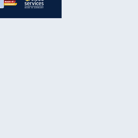
inanzen & Produkte
iscounter-Angebote
Online-Sicherheit
reenet Cloud
Ratenkredit
reenet Mail
Brutto-Netto-Rechner
reenet Webhosting
Rentenrechner
fz-Versicherung
TV-Vergleich