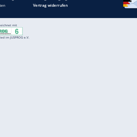
Entertainment
F
Cartoons
Spiele
D
Einbürgerungstest
Videos
f
Führerscheintest
Wissens-Quiz
f
Promi-Quiz
Witze
f
K
freenet
Kundenservice
Gender-Hinweis