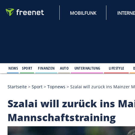
MOBILFUNK
NEWS
SPORT
FINANZEN
AUTO
UNTERHALTUNG
L
Startseite
>
Sport
>
Topnews
>
Szalai will zurück i
Szalai will zurück i