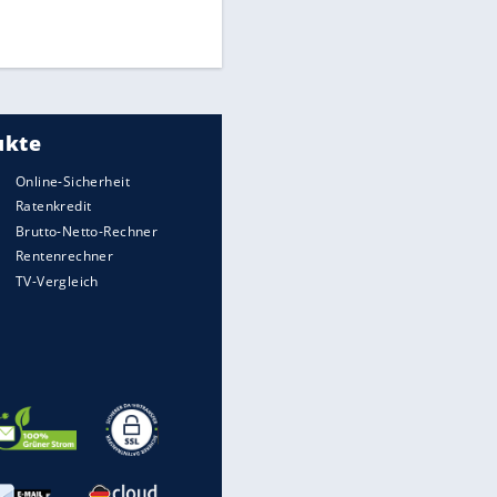
Times: Infantino bietet WM-
Finale für Unterstützung
Medien: Infantino ruft FIFA-
Mitarbeiter zu Krisentreffen