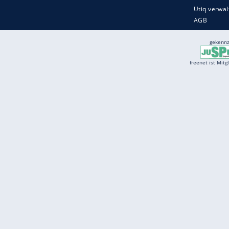
Services
Börse
Jobbörse
Spritpreis aktuell
Wetter
Ferientermine
Partnersuche
Online Angebote
freenet Mobilfunk
freenet Video