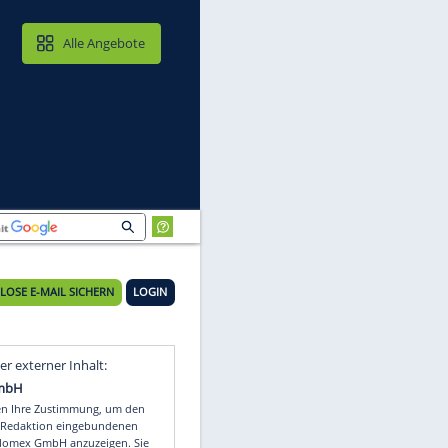
MAIL & CLOUD
Alle Angebote
KOSTENLOSE E-MAIL SICHERN
LOGIN
Video
Empfohlener externer Inhalt: