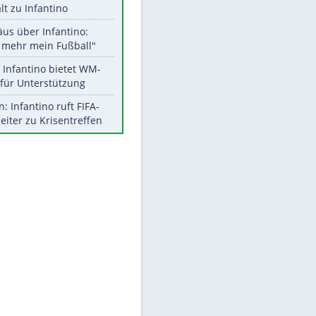
Aktuelle Ergebnisse, Tabellen
und Statistiken
Meistgelesen
"Infanti-No Go":
Pressestimmen zum Verbleib
des FIFA-Chefs
UEFA hält an FIFA-Boykott fest -
CAF hält zu Infantino
Matthäus über Infantino:
"Nicht mehr mein Fußball"