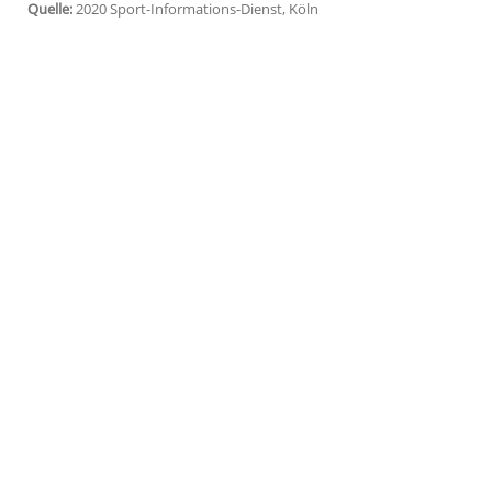
Mainz
(SID) - "Wir werden standhaft ble
wieder teilnehmen darf", sagte Szalais B
Zeitung.
Ebenso werde der Ungar in
Mainz
bleiben
Fischer
. Nach Szalais Suspendierung hat
Mittwochnachmittag geschlossen das Train
nur bei der U23 fit halten.
Quelle:
2020 Sport-Informations-Dienst, Köln