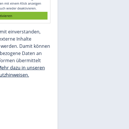
Glomex GmbH
Wir benötigen Ihre Zustimmung, um den
von unserer Redaktion eingebundenen
Inhalt von Glomex GmbH anzuzeigen. Sie
können diesen mit einem Klick anzeigen
lassen und auch wieder deaktivieren.
jetzt aktivieren
Ich bin damit einverstanden,
dass mir externe Inhalte
angezeigt werden. Damit können
personenbezogene Daten an
Drittplattformen übermittelt
werden.
Mehr dazu in unseren
Datenschutzhinweisen.