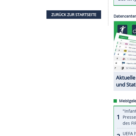
iben und durchsetzen, dass
Adam
nächste Woche
erater
Oliver Fischer
der Mainzer Allgemeinen
. "
Adam
wird keinen neuen Verein suchen", sagte
ten seine Mainzer Mitspieler am
ing verweigert. Der 32-Jährige darf sich derzeit
ZURÜCK ZUR STARTS