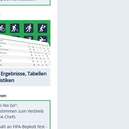
Diese Autos haben uns verlassen
Auftakt-Misere gestoppt: Berlin
gewinnt in Bochum
Mit diesen Tricks wird der Grill
ruckzuck sauber
So nutzt man alte Smartphones
sinnvoll
Das ist typisch schwedisch!
EITE
Datencenter