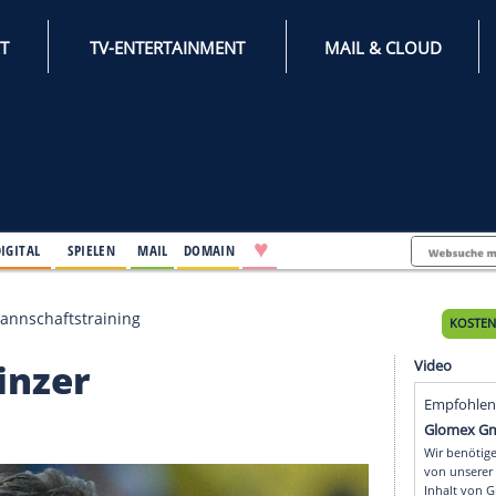
INTERNET
TV-ENTERTAINMENT
♥
IFESTYLE
DIGITAL
SPIELEN
MAIL
DOMAIN
ns Mainzer Mannschaftstraining
ns Mainzer