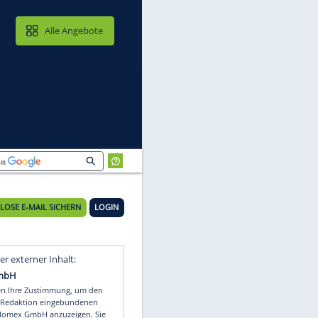
MAIL & CLOUD
Alle Angebote
KOSTENLOSE E-MAIL SICHERN
LOGIN
Video
Empfohlener externer Inhalt: