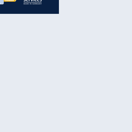
inanzen & Produkte
iscounter-Angebote
Online-Sicherheit
reenet Cloud
Ratenkredit
reenet Mail
Brutto-Netto-Rechner
reenet Webhosting
Rentenrechner
fz-Versicherung
TV-Vergleich