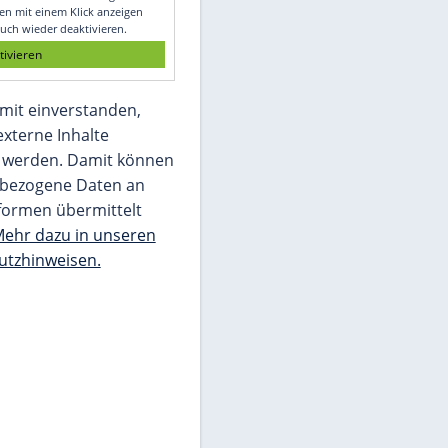
Glomex GmbH
Wir benötigen Ihre Zustimmung, um den
von unserer Redaktion eingebundenen
Inhalt von Glomex GmbH anzuzeigen. Sie
können diesen mit einem Klick anzeigen
lassen und auch wieder deaktivieren.
jetzt aktivieren
Ich bin damit einverstanden,
dass mir externe Inhalte
angezeigt werden. Damit können
personenbezogene Daten an
Drittplattformen übermittelt
werden.
Mehr dazu in unseren
Datenschutzhinweisen.