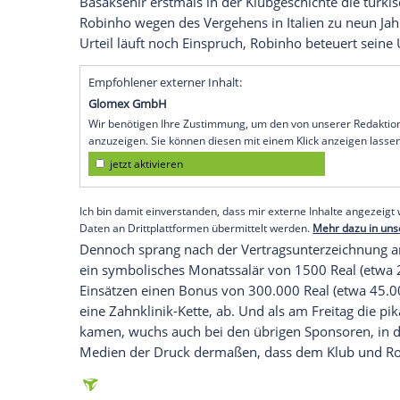
Rio de Janeiro
(SID) - Am Freitag veröffe
Telefon-Mitschnitten der Beteiligten an e
den deswegen in erster Instanz bereits ve
brasilianischen Heimatklub
FC Santos
unh
Samstag geschlossene Vertrag wurde an
aus allen Richtungen nun auf Eis gelegt.
Der 36 Jahre alte Ex-Nationalspieler, der
geworden war, gewann nach Zwischensta
dem
AC Mailand
, wo das vermeintliche V
Basaksehir erstmals in der Klubgeschichte
Robinho wegen des Vergehens in Italien 
Urteil läuft noch Einspruch, Robinho bet
Empfohlener externer Inhalt:
Glomex GmbH
Wir benötigen Ihre Zustimmung, um den von un