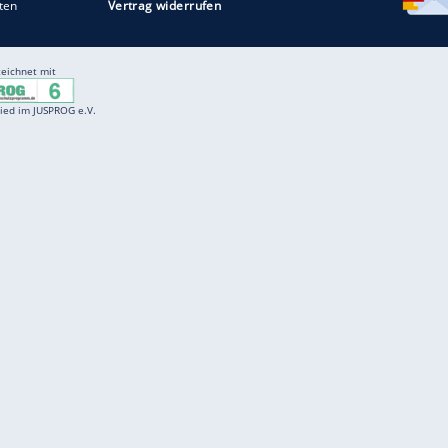
Entertainment
F
Cartoons
Spiele
D
Einbürgerungstest
Videos
f
Führerscheintest
Wissens-Quiz
f
Promi-Quiz
Witze
f
K
freenet
Kundenservice
Gender-Hinweis