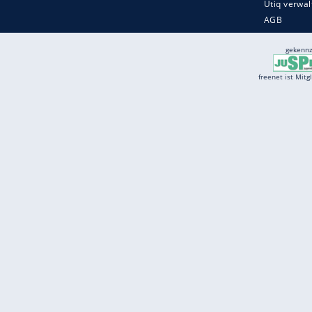
Services
Börse
Jobbörse
Spritpreis aktuell
Wetter
Ferientermine
Partnersuche
Online Angebote
freenet Mobilfunk
freenet Video