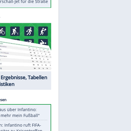
Berger im Wandel der Zeit
Todsünden im Restaurant
Die teuersten Neuzugänge der
BVB-Geschichte
Die gruseligsten Ort der Welt
Daten zwischen Windows und
Android austauschen
Ein Hyperschall-Jet für die Straße
Datencenter