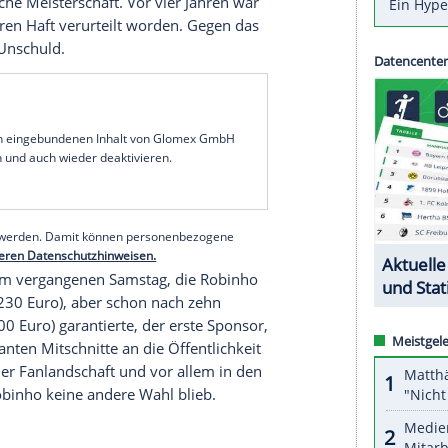
ntlichte Details aus Whatsapp-Botschaften und
iner
Gruppenvergewaltigung
im Jahre 2013 haben
rurteilten Fußballprofi Robinho für seinen
altbar gemacht. Der erst am vergangenen
gesichts der wachsenden Welle von Empörungen
 zu Karrierestart zweimal mit
Santos Meister
tionen u.a. bei
Real Madrid
,
Manchester City
und
erbrechen stattfand, jüngst mit Istanbul
 die türkische Meisterschaft. Vor vier Jahren war
zu neun Jahren Haft verurteilt worden. Gegen das
euert seine Unschuld.
serer Redaktion eingebundenen Inhalt von Glomex GmbH