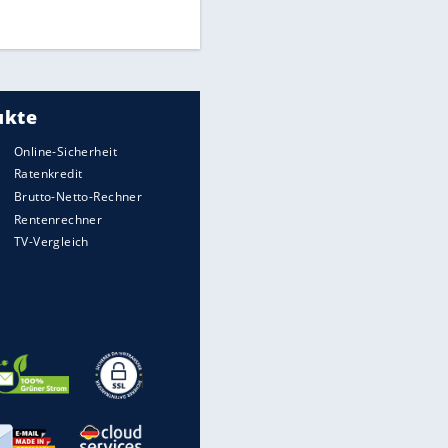
DFB: Ermittlungen im "Fall
Freigang" dauern noch an
"Sehr hohe Qualität":
Lewandowski mit Doppelpack