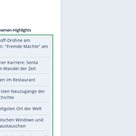
©
SID
Unsere Themen-Highlights
Sprengstoff-Drohne am
Flughafen: "Fremde Mächte" am
Werk?
Bilder einer Karriere: Senta