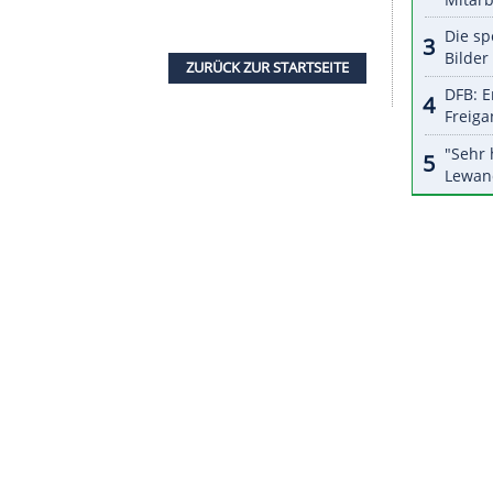
nzeigen lassen und auch wieder deaktivieren.
halte angezeigt werden. Damit können personenbezogene
r dazu in unseren Datenschutzhinweisen.
zeichnung am vergangenen Samstag, die Robinho
Real (etwa 230 Euro), aber schon nach zehn
etwa 45.000 Euro) garantierte, der erste Sponsor,
itag die pikanten Mitschnitte an die Öffentlichkeit
oren, in der Fanlandschaft und vor allem in den
lub und Robinho keine andere Wahl blieb.
ZURÜCK ZUR STARTS