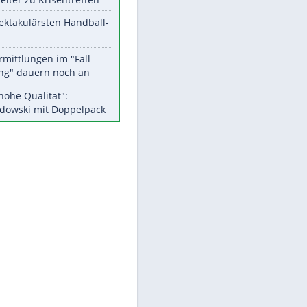
Aktuelle Ergebnisse, Tabellen
und Statistiken
Meistgelesen
Matthäus über Infantino:
"Nicht mehr mein Fußball"
Medien: Infantino ruft FIFA-
Mitarbeiter zu Krisentreffen
Die spektakulärsten Handball-
Bilder
EITE