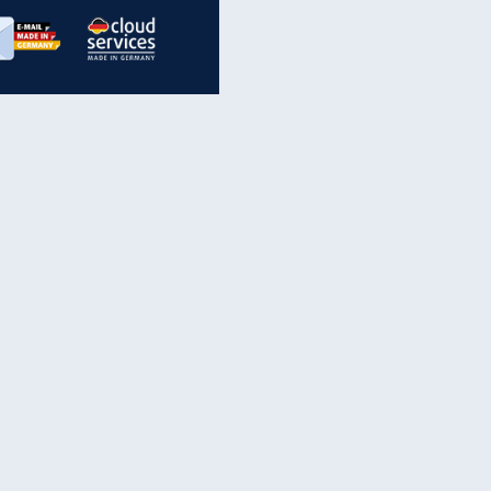
EITE
inanzen & Produkte
iscounter-Angebote
Online-Sicherheit
reenet Cloud
Ratenkredit
reenet Mail
Brutto-Netto-Rechner
reenet Webhosting
Rentenrechner
fz-Versicherung
TV-Vergleich