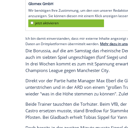
gegen den Bundesliga-Konkurrenten
VfB 
Viertelfinale ein. Für den VfB war das A
Saison.
Der VfB legte in einer engen Partie einen 
Silas Wamangituka die Führung.
Marcus
Hälfte für den dreimaligen Pokalsieger
G
einem dicken Patzer von VfB-Ersatzkeep
Empfohlener externer Inhalt:
Glomex GmbH
Wir benötigen Ihre Zustimmung, um den von un
anzuzeigen. Sie können diesen mit einem Klick a
jetzt aktivieren
Ich bin damit einverstanden, dass mir externe In