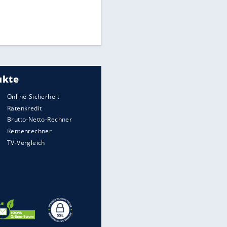
Times: Infantino bietet WM-
Finale für Unterstützung
Medien: Infantino ruft FIFA-
Mitarbeiter zu Krisentreffen
DFB: Ermittlungen im "Fall
Freigang" dauern noch an