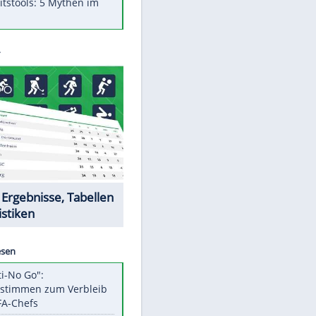
Was bei der Vogelfütterung
wirklich sinnvoll ist
"Infanti-No Go": Pressestimmen
zum Verbleib des FIFA-Chefs
Im Zeitraffer: Die Entwicklung
des Lenkrades
Lebensmittel, die nicht schlecht
werden
Sicherheitstools: 5 Mythen im
Check
Datencenter