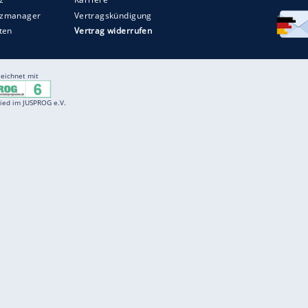
ZURÜCK ZUR STARTS
Entertainment
F
Cartoons
Spiele
D
Einbürgerungstest
Videos
f
Führerscheintest
Wissens-Quiz
f
Promi-Quiz
Witze
f
K
freenet