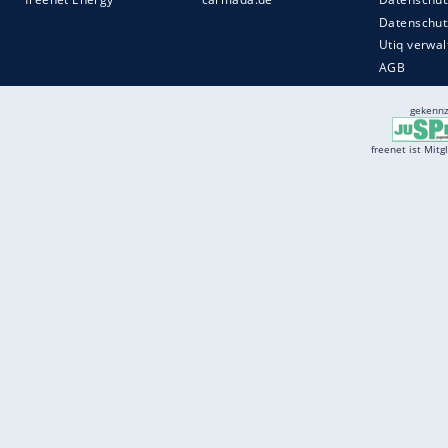
Services
Börse
Jobbörse
Spritpreis aktuell
Wetter
Ferientermine
Partnersuche
Online Angebote