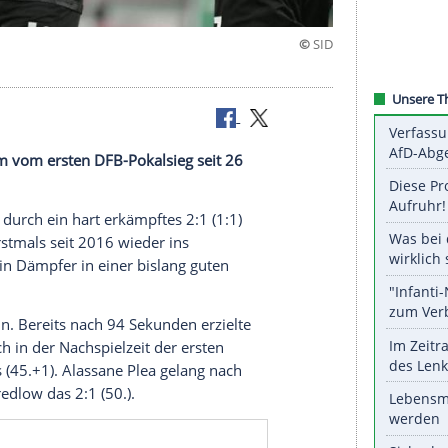
 weiter
große Traum vom ersten DFB-Pokalsieg seit 26
o Rose
zog durch ein hart erkämpftes 2:1 (1:1)