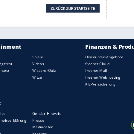
ock in einer Partie "mit Champions-League-
zzo) etwas Anlaufzeit. Immer wieder unterband
Offensivaktionen der Gäste - bis zur 19. Minute:
charfen Hereingabe von
Thuram
auf der Linie.
lversberg (5:0) und Oberneuland (3:0) das
ch überlegen. Die größte Chance vergab Plea, der
dem VfB-Keeper mit einem sehenswerten Schuss
en besseren Start - begünstigt allerdings durch
hte. Plea schob den Ball ins leere Tor.
Gladbach
 sich Chancen. Sasa Kalajdzic scheiterte nach gut