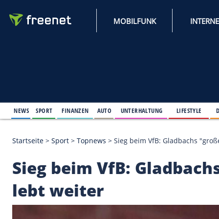
MOBILFUNK
NEWS
SPORT
FINANZEN
AUTO
UNTERHALTUNG
L
Startseite
>
Sport
>
Topnews
>
Sieg beim VfB: Glad
Sieg beim VfB: Glad