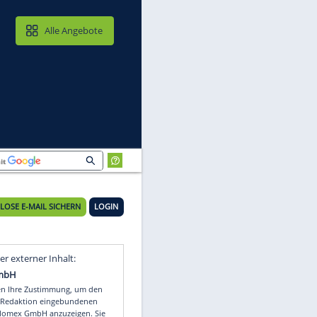
MAIL & CLOUD
Alle Angebote
KOSTENLOSE E-MAIL SICHERN
LOGIN
Video
Empfohlener externer Inhalt: