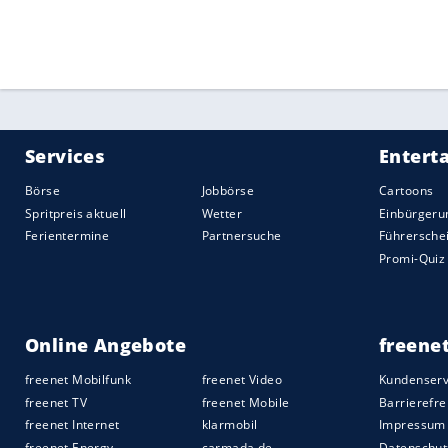
Gladbach
benötigte nach dem frühen Sch
Charakter" (VfB-Coach Pellegrino Matara
der VfB mit hartem Einsatz zunächst die 
Da klärte Waldemar Anton nach einer s
Gladbach
, das über die unterklassigen E
Achtelfinale erreicht hatte, agierte dana
an
Bredlow
scheiterte (36.), ehe
Thuram
ins lange Eck keine Chance ließ.
Nach dem Wechsel erwischten die Gäste d
Bredlow
, der beim Herauslaufen ausrutsc
zog sich früh zurück, für den VfB ergaben
einer Stunde zweimal per Kopf.
Quelle:
2021 Sport-Informations-Dienst, Köln