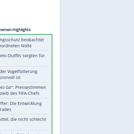
©
SID
Unsere Themen-Highlights
Verfassungsschutz beobachtet
AfD-Abgeordneten Nolte
Diese Promi-Outfits sorgten für
Aufruhr!