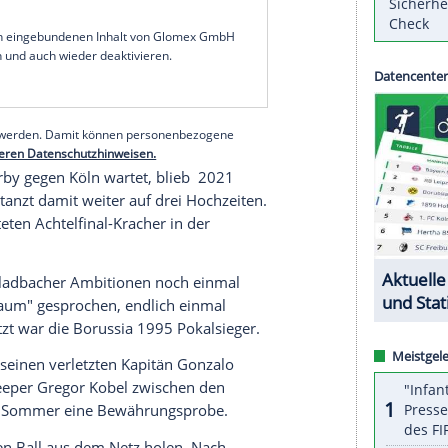
Stuttgart
erstmals seit 2016 wieder ins
us dagegen ein Dämpfer in einer bislang guten
Blitzstart hin. Bereits nach 94 Sekunden erzielte
 Thuram
glich in der Nachspielzeit der ersten
ladbach
aus (45.+1). Alassane Plea gelang nach
er
Fabian Bredlow
das 2:1 (50.).
serer Redaktion eingebundenen Inhalt von Glomex GmbH
nzeigen lassen und auch wieder deaktivieren.
halte angezeigt werden. Damit können personenbezogene