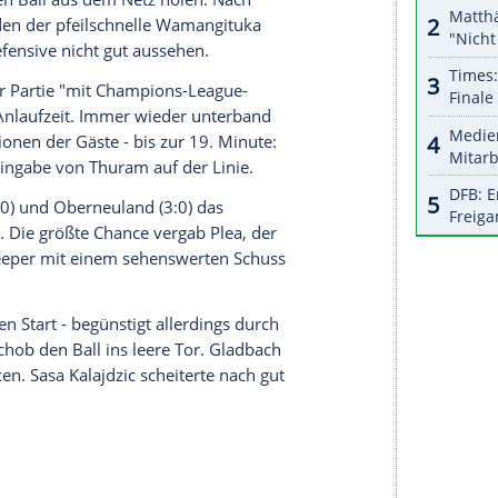
r dazu in unseren Datenschutzhinweisen.
heinische Derby gegen
Köln
wartet, blieb 2021
Siege) und tanzt damit weiter auf drei Hochzeiten.
ng erwarteten Achtelfinal-Kracher in der
ty
.
Eberl
die Gladbacher Ambitionen noch einmal
"großen Traum" gesprochen, endlich einmal
en". Zuletzt war die Borussia 1995 Pokalsieger.
im VfB, der seinen verletzten Kapitän
Gonzalo
ür Stammkeeper
Gregor Kobel
zwischen den
el
für
Yann Sommer
eine Bewährungsprobe.
ste
Sippel
den Ball aus dem Netz holen. Nach
en Konter, den der pfeilschnelle Wamangituka
ß die VfL-Defensive nicht gut aussehen.