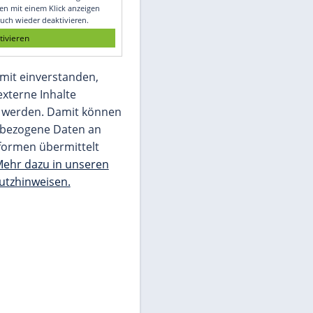
Glomex GmbH
Wir benötigen Ihre Zustimmung, um den
von unserer Redaktion eingebundenen
Inhalt von Glomex GmbH anzuzeigen. Sie
können diesen mit einem Klick anzeigen
lassen und auch wieder deaktivieren.
jetzt aktivieren
Ich bin damit einverstanden,
dass mir externe Inhalte
angezeigt werden. Damit können
personenbezogene Daten an
Drittplattformen übermittelt
werden.
Mehr dazu in unseren
Datenschutzhinweisen.