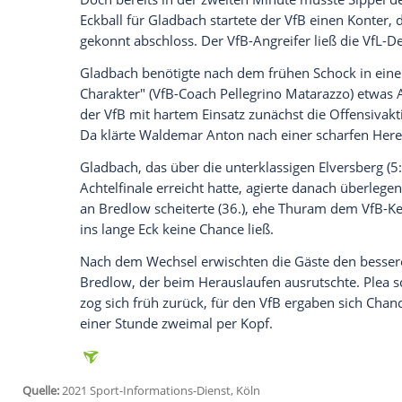
Daten an Drittplattformen übermittelt werden.
Meh
Die Borussia, auf die am Samstag das r
auch im siebten Spiel ungeschlagen (fünf 
In drei Wochen kommt es zum mit Spannu
Champions League
gegen
Manchester Ci
Direkt vor der Partie hatte Manager
Max 
unterstrichen und in der
ARD
von einem 
wieder "was in die Höhe stemmen zu könn
Beide Trainer tauschten die Torhüter. Be
Castro
ersetzen musste, stand
Bredlow
f
Pfosten. Bei
Gladbach
erhielt
Tobias Sipp
Doch bereits in der zweiten Minute mus
Eckball für
Gladbach
startete der VfB ein
gekonnt abschloss. Der VfB-Angreifer lie