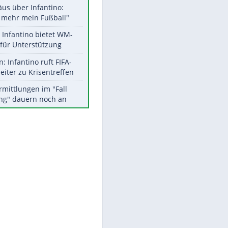
Aktuelle Ergebnisse, Tabellen
und Statistiken
Meistgelesen
"Infanti-No Go":
Pressestimmen zum Verbleib
des FIFA-Chefs
Matthäus über Infantino:
"Nicht mehr mein Fußball"