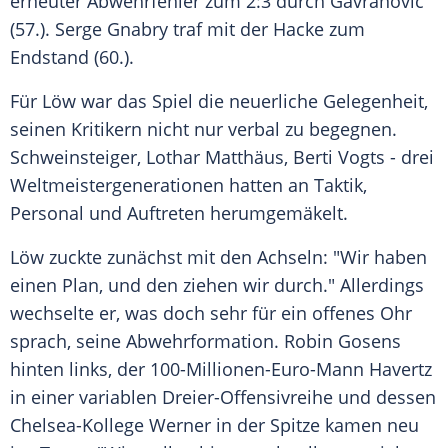
erneuter
Abwehrfehler
zum 2:3 durch
Gavranovic
(57.).
Serge Gnabry
traf mit der Hacke zum
Endstand (60.).
Für
Löw
war das Spiel die neuerliche Gelegenheit,
seinen Kritikern nicht nur verbal zu begegnen.
Schweinsteiger
,
Lothar Matthäus
,
Berti Vogts
- drei
Weltmeistergenerationen hatten an Taktik,
Personal und Auftreten herumgemäkelt.
Löw
zuckte zunächst mit den Achseln: "Wir haben
einen Plan, und den ziehen wir durch." Allerdings
wechselte er, was doch sehr für ein offenes Ohr
sprach, seine Abwehrformation.
Robin Gosens
hinten links, der 100-Millionen-Euro-Mann Havertz
in einer variablen Dreier-Offensivreihe und dessen
Chelsea-Kollege
Werner
in der Spitze kamen neu