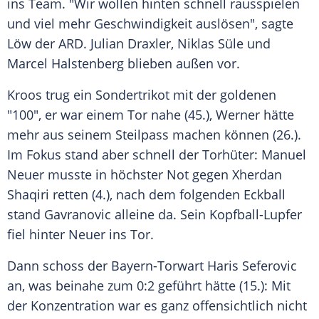
ins Team. "Wir wollen hinten schnell rausspielen
und viel mehr Geschwindigkeit auslösen", sagte
Löw
der
ARD
.
Julian Draxler
,
Niklas Süle
und
Marcel Halstenberg
blieben außen vor.
Kroos
trug ein Sondertrikot mit der goldenen
"100", er war einem Tor nahe (45.),
Werner
hätte
mehr aus seinem Steilpass machen können (26.).
Im Fokus stand aber schnell der Torhüter:
Manuel
Neuer
musste in höchster Not gegen
Xherdan
Shaqiri
retten (4.), nach dem folgenden Eckball
stand
Gavranovic
alleine da. Sein Kopfball-Lupfer
fiel hinter
Neuer
ins Tor.
Dann schoss der Bayern-Torwart
Haris Seferovic
an, was beinahe zum 0:2 geführt hätte (15.): Mit
der Konzentration war es ganz offensichtlich nicht