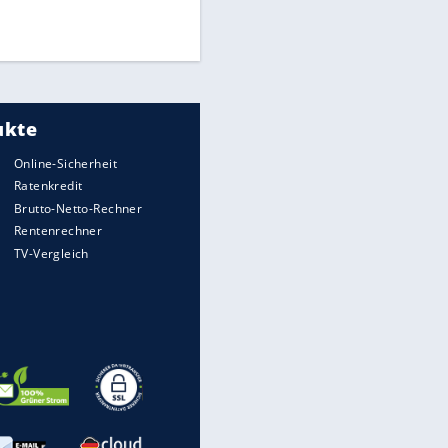
Times: Infantino bietet WM-
Finale für Unterstützung
Medien: Infantino ruft FIFA-
Mitarbeiter zu Krisentreffen