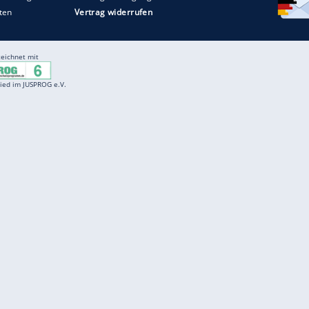
Entertainment
F
Cartoons
Spiele
D
Einbürgerungstest
Videos
f
Führerscheintest
Wissens-Quiz
f
Promi-Quiz
Witze
f
K
freenet
Kundenservice
Gender-Hinweis