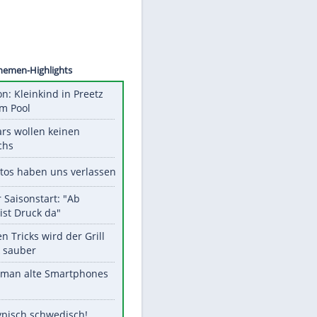
©
SID
Unsere Themen-Highlights
Obduktion: Kleinkind in Preetz
ertrank im Pool
Diese Stars wollen keinen
Nachwuchs