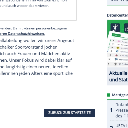
lle "eine gesamtheitliche Struktur im Bereich
erden", teilte der Verein am Donnerstag mit.
odo Menze
.
er
Kreisliga
B antreten, eine weitere U17-
sätzlich soll in jedem Jahr ein weiteres Jugendteam
serer Redaktion eingebundenen Inhalt von Glomex GmbH
nzeigen lassen und auch wieder deaktivieren.
halte angezeigt werden. Damit können personenbezogene
r dazu in unseren Datenschutzhinweisen.
dchenfußballabteilung wollen wir unser Angebot