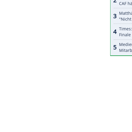
 sagte der Schalker Sportvorstand
Jochen
nunmehr endlich auch Frauen und Mädchen aktiv
pielen können. Unser Fokus wird dabei klar auf
 mittel- und langfristig einen neuen, ideellen
bby-Fußballerinnen jeden Alters eine sportliche
ZURÜCK ZUR STARTS