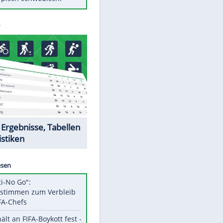
Diese Autos haben uns verlassen
Klose vor Saisonstart: "Ab
Sonntag ist Druck da"
Mit diesen Tricks wird der Grill
ruckzuck sauber
So nutzt man alte Smartphones
sinnvoll
Das ist typisch schwedisch!
Datencenter