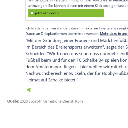
Köln
(SID) - In den kommenden Monaten so
Frauen- und
Mädchenfußball
aufgebaut w
Vorsitzender der neuen Abteilung wird
B
Eine
Frauenmannschaft
soll künftig in d
Mannschaft ebenfalls in der
Kreisliga
. Zu
hinzukommen.
Empfohlener externer Inhalt:
Glomex GmbH
Wir benötigen Ihre Zustimmung, um den von un
anzuzeigen. Sie können diesen mit einem Klick a
jetzt aktivieren
Ich bin damit einverstanden, dass mir externe In
Daten an Drittplattformen übermittelt werden.
Meh
"Mit der Gründung einer Frauen- und Mä