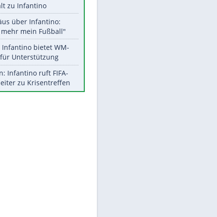
Aktuelle Ergebnisse, Tabellen
und Statistiken
Meistgelesen
"Infanti-No Go":
Pressestimmen zum Verbleib
EITE
des FIFA-Chefs
UEFA hält an FIFA-Boykott fest -
CAF hält zu Infantino
Matthäus über Infantino:
"Nicht mehr mein Fußball"