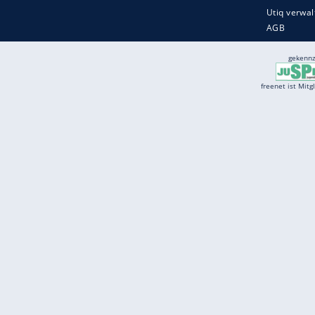
Services
Börse
Jobbörse
Spritpreis aktuell
Wetter
Ferientermine
Partnersuche
Online Angebote
freenet Mobilfunk
freenet Video