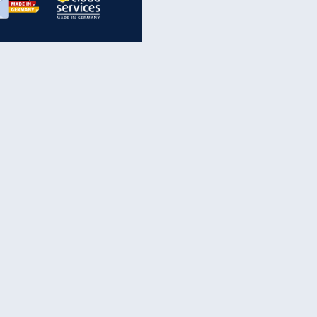
inanzen & Produkte
iscounter-Angebote
Online-Sicherheit
reenet Cloud
Ratenkredit
reenet Mail
Brutto-Netto-Rechner
reenet Webhosting
Rentenrechner
fz-Versicherung
TV-Vergleich