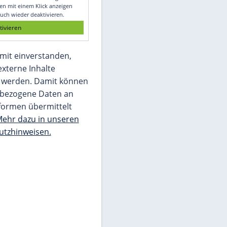
Glomex GmbH
Wir benötigen Ihre Zustimmung, um den
von unserer Redaktion eingebundenen
Inhalt von Glomex GmbH anzuzeigen. Sie
können diesen mit einem Klick anzeigen
lassen und auch wieder deaktivieren.
jetzt aktivieren
Ich bin damit einverstanden,
dass mir externe Inhalte
angezeigt werden. Damit können
personenbezogene Daten an
Drittplattformen übermittelt
werden.
Mehr dazu in unseren
Datenschutzhinweisen.