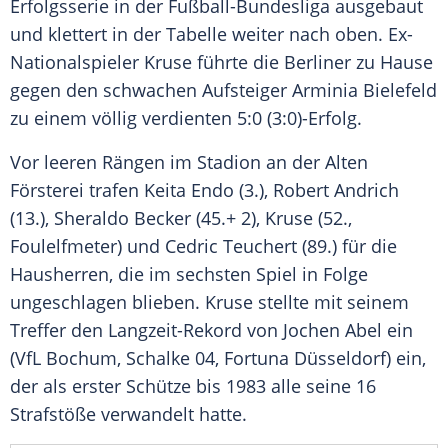
Erfolgsserie
in der
Fußball-Bundesliga
ausgebaut
und klettert in der Tabelle weiter nach oben. Ex-
Nationalspieler
Kruse
führte die Berliner zu Hause
gegen den schwachen Aufsteiger
Arminia Bielefeld
zu einem völlig verdienten 5:0 (3:0)-Erfolg.
Vor leeren Rängen im Stadion an der Alten
Försterei trafen
Keita Endo
(3.),
Robert Andrich
(13.), Sheraldo Becker (45.+ 2),
Kruse
(52.,
Foulelfmeter) und
Cedric Teuchert
(89.) für die
Hausherren, die im sechsten Spiel in Folge
ungeschlagen blieben.
Kruse
stellte mit seinem
Treffer den Langzeit-Rekord von
Jochen Abel
ein
(
VfL Bochum
,
Schalke 04
,
Fortuna Düsseldorf
) ein,
der als erster Schütze bis 1983 alle seine 16
Strafstöße verwandelt hatte.