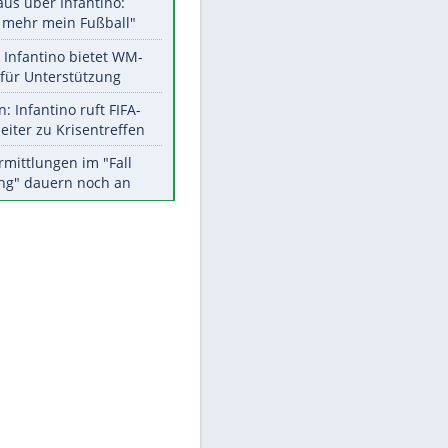
Aktuelle Ergebnisse, Tabellen
und Statistiken
Meistgelesen
"Infanti-No Go":
Pressestimmen zum Verbleib
des FIFA-Chefs
Matthäus über Infantino:
"Nicht mehr mein Fußball"
Times: Infantino bietet WM-