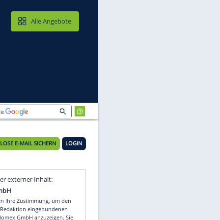
MAIL & CLOUD
Alle Angebote
KOSTENLOSE E-MAIL SICHERN
LOGIN
Video
Empfohlener externer Inhalt: