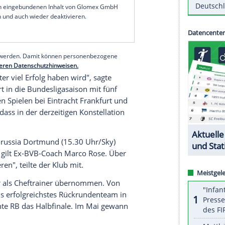
. Auch die Co-Trainer Andreas Hinkel und Max
entbunden. Erst vor 109 Tagen hatte RB unter
zustellen, ist uns sehr schwergefallen", sagte
be mit Tedesco den ersten großen Titel geholt und
 Vereinsgeschichte gespielt.
serer Redaktion eingebundenen Inhalt von Glomex GmbH
nzeigen lassen und auch wieder deaktivieren.
halte angezeigt werden. Damit können personenbezogene
r dazu in unseren Datenschutzhinweisen.