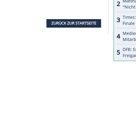
 sicher weiter viel Erfolg haben wird", sagte
äßigen Start in die Bundesligasaison mit fünf
den jüngsten Spielen bei Eintracht Frankfurt und
zeugung, dass in der derzeitigen Konstellation
"
ga gegen Borussia Dortmund (15.30 Uhr/Sky)
die Nachfolge gilt Ex-BVB-Coach Marco Rose. Über
h informieren", teilte der Klub mit.
en Dezember als Cheftrainer übernommen. Von
ie Sachsen als erfolgreichstes Rückrundenteam in
gue erreichte RB das Halbfinale. Im Mai gewann
n.