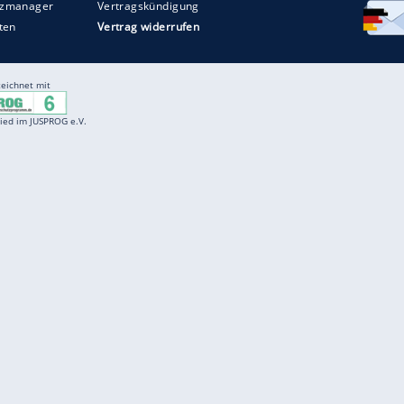
Entertainment
F
Cartoons
Spiele
D
Einbürgerungstest
Videos
f
Führerscheintest
Wissens-Quiz
f
Promi-Quiz
Witze
f
K
freenet