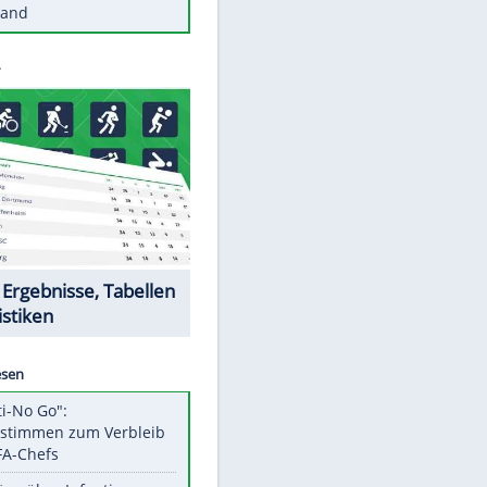
Diese Autos haben uns verlassen
Reese entschuldigt sich bei Fans:
"Tut mir aufrichtig leid"
Mit diesen Tricks wird der Grill
ruckzuck sauber
So nutzt man alte Smartphones
sinnvoll
Diese traumhaften Orte liegen in
Deutschland
Datencenter