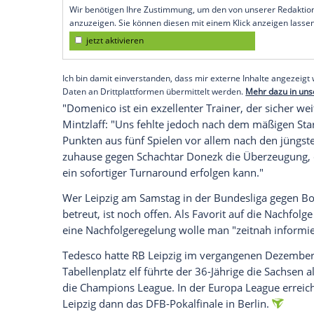
Auftakt gegen Schachtar Donezk bekannt
Urwantschky werden von ihren Aufgaben 
Tedesco den DFB-Pokal gewonnen.
"Die Entscheidung, Domenico Tedesco frei
Geschäftsführer Oliver Mintzlaff. Man ha
die erfolgreichste Saison der noch jungen
Empfohlener externer Inhalt:
Glomex GmbH
Wir benötigen Ihre Zustimmung, um den von un
anzuzeigen. Sie können diesen mit einem Klick a
jetzt aktivieren
Ich bin damit einverstanden, dass mir externe In
Daten an Drittplattformen übermittelt werden.
Meh