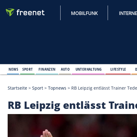
MOBILFUNK
NEWS
SPORT
FINANZEN
AUTO
UNTERHALTUNG
L
Startseite
>
Sport
>
Topnews
>
RB Leipzig entlässt 
RB Leipzig entlässt 