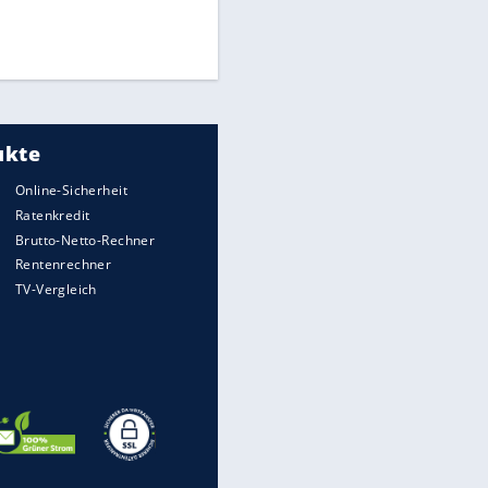
Finale für Unterstützung
EITE
Medien: Infantino ruft FIFA-
Mitarbeiter zu Krisentreffen
DFB: Ermittlungen im "Fall
Freigang" dauern noch an