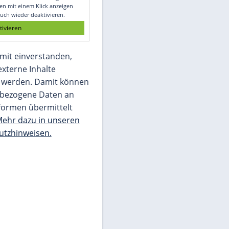
Glomex GmbH
Wir benötigen Ihre Zustimmung, um den
von unserer Redaktion eingebundenen
Inhalt von Glomex GmbH anzuzeigen. Sie
können diesen mit einem Klick anzeigen
lassen und auch wieder deaktivieren.
jetzt aktivieren
Ich bin damit einverstanden,
dass mir externe Inhalte
angezeigt werden. Damit können
personenbezogene Daten an
Drittplattformen übermittelt
werden.
Mehr dazu in unseren
Datenschutzhinweisen.