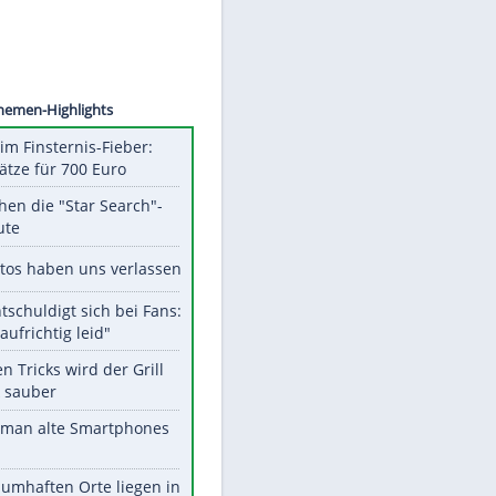
©
SID
Unsere Themen-Highlights
Spanien im Finsternis-Fieber:
Balkonplätze für 700 Euro
Das machen die "Star Search"-
Stars heute