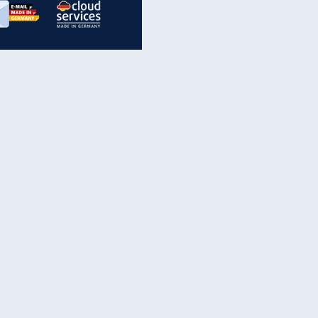
inanzen & Produkte
iscounter-Angebote
Online-Sicherheit
reenet Cloud
Ratenkredit
reenet Mail
Brutto-Netto-Rechner
reenet Webhosting
Rentenrechner
fz-Versicherung
TV-Vergleich