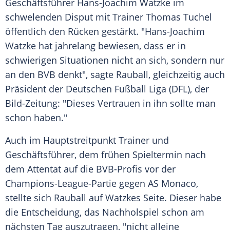
Geschäftsführer
Hans-Joachim Watzke
im
schwelenden
Disput
mit Trainer
Thomas Tuchel
öffentlich den Rücken gestärkt. "
Hans-Joachim
Watzke
hat jahrelang bewiesen, dass er in
schwierigen Situationen nicht an sich, sondern nur
an den
BVB
denkt", sagte
Rauball
, gleichzeitig auch
Präsident der
Deutschen Fußball Liga
(
DFL
), der
Bild-Zeitung: "Dieses Vertrauen in ihn sollte man
schon haben."
Auch im Hauptstreitpunkt Trainer und
Geschäftsführer, dem frühen Spieltermin nach
dem Attentat auf die BVB-Profis vor der
Champions-League-Partie gegen
AS Monaco
,
stellte sich
Rauball
auf
Watzkes
Seite. Dieser habe
die Entscheidung, das Nachholspiel schon am
nächsten Tag auszutragen, "nicht alleine