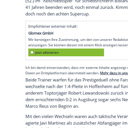
München
(SID) - Und noch ein
Pokal
! Da
Fallen darf sich
Bayern München
nach ein
Gewinner nennen. Der Champions-Leagu
Neuer
gab beim turbulenten Kräftemess
Dortmund
zunächst eine 2:0-Führung aus
Kunststück kurz vor Schluss mit 3:2 (2:1)
Corentin Tolisso (18.) und
Thomas Mülle
Hansi Flick
im Duell der großen Wochenen
in Führung. Doch
Dortmund
kam durch
(52.) im "Abschiedsspiel" für Schiedsrich
41 Jahren beenden wird, noch einmal zu
doch noch den achten
Supercup
.
Empfohlener externer Inhalt:
Glomex GmbH
Wir benötigen Ihre Zustimmung, um den von un