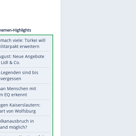
©
SID
Unsere Themen-Highlights
Aus drei mach viele: Türkei will
neuen Militärpakt erweitern
Ab 10. August: Neue Angebote
bei ALDI, Lidl & Co.