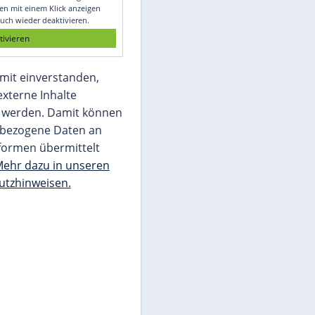
Glomex GmbH
Wir benötigen Ihre Zustimmung, um den
von unserer Redaktion eingebundenen
Inhalt von Glomex GmbH anzuzeigen. Sie
können diesen mit einem Klick anzeigen
lassen und auch wieder deaktivieren.
jetzt aktivieren
Ich bin damit einverstanden,
dass mir externe Inhalte
angezeigt werden. Damit können
personenbezogene Daten an
Drittplattformen übermittelt
werden.
Mehr dazu in unseren
Datenschutzhinweisen.