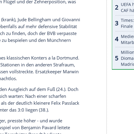
nzeigen lassen und auch wieder deaktivieren.
halte angezeigt werden. Damit können personenbezogene
r dazu in unseren Datenschutzhinweisen.
ell ohne Fans die Rotationsmaschine an.
Flick
eim
auf fünf Positionen und beorderte unter
ki
zurück in die Startelf.
Lucien Favre
brachte nach
 sechs Neue, darunter erstmals in dieser Saison
tische Veränderungen verbunden. Bei den Bayern
angjäger im defensiven Mittelfeld, was aber nur
en rechtem Flügel und der Zehnerposition, was
don Sancho
(krank),
Jude Bellingham
und
Giovanni