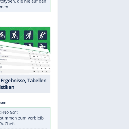
Diese TV-Legenden sind bis
heute unvergessen
Woran man Menschen mit
niedrigem EQ erkennt
Torlos gegen Kaiserslautern:
Stotterstart von Wolfsburg
Ist ein Vulkanausbruch in
Deutschland möglich?
5 VW-Prototypen, die nie auf den
Markt kamen
Datencenter