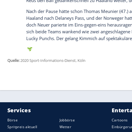
Reyna
(beide Bank) in Person von
Thoma
in der Zentrale. Diese schienen die Gäst
es aufgrund fehlender Passschärfe, die
schon früher richtig weh zu tun.
Stattdessen war die Bayern-Führung das 
Nach einer BVB-Ecke gelangte der Ball üb
wo Tolisso auf Zuspiel von
Lewandowski
Hitz, der den erkrankten Roman Bürki ver
Reus
hatte nach einem Fehlpass von
Man
die erneute Antwort der Bayern ließ nich
Davies-Flanke stieg
Müller
am langen Pfos
und köpfte ein. Coman ließ nach einem er
Im Angesicht der Niederlage wurde
Dort
belohnt. Nach einem erzwungenen Fehler