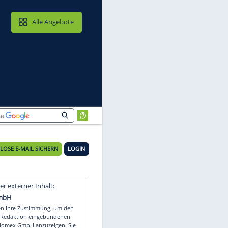
MAIL & CLOUD
Alle Angebote
cup
KOSTENLOSE E-MAIL SICHERN
LOGIN
h
Video
Empfohlener externer Inhalt: