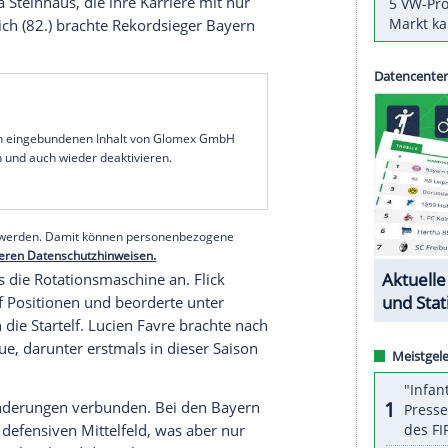
nk eines
Kunstschusses
von
Joshua Kimmich
im
em wilden Klassiker jetzt sogar "Quintuple"-
e-Sieger um den erneut herausragenden
Manuel
en im
Supercup
mit dem ewigen Rivalen
Borussia
 der Hand, setzte sich aber dank Kimmichs
 durch.
r
(32.) brachten die Mannschaft von Erfolgscoach
d-Verlierer der Bundesliga scheinbar beruhigend
Julian Brandt
(39.) und Jungstar
Erling Haaland
terin
Bibiana Steinhaus
, die ihre Karriere mit nur
rück.
Kimmich
(82.) brachte Rekordsieger Bayern
serer Redaktion eingebundenen Inhalt von Glomex GmbH