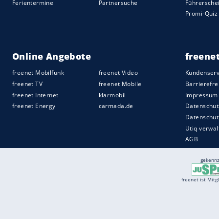
Reus
den Ball gedankenschnell zu
Haala
Nach der Pause hätte schon
Thomas
Meun
Haaland
nach Delaneys Pass, und der Nor
doch
Neuer
parierte im Eins-gegen-eins 
sich beide Teams wankend wie zwei ange
Lucky Punchs. Der gelang
Kimmich
auf s
Quelle:
2020 Sport-Informations-Dienst, Köln