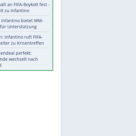
Aktuelle Ergebnisse, Tabellen
und Statistiken
Meistgelesen
"Infanti-No Go":
Pressestimmen zum Verbleib
des FIFA-Chefs
UEFA hält an FIFA-Boykott fest -
CAF hält zu Infantino