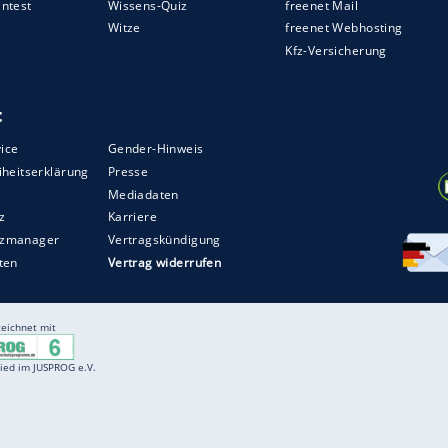
nd
weiter, der Torschütze
Brandt
bediente.
ier (47.) ausgleichen müssen. Dies besorgte
weger hatte sogar das 2:3 auf dem Fuß (59.) -
herausragend. Mit zunehmender Spielzeit standen
schlagene Boxer gegenüber - in Erwartung eines
pektakuläre Weise.
ZURÜCK ZUR STARTS