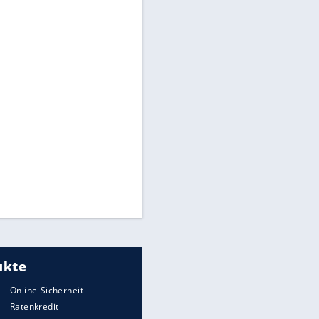
Times: Infantino bietet WM-
Finale für Unterstützung
Medien: Infantino ruft FIFA-
Mitarbeiter zu Krisentreffen
Millionendeal perfekt:
Diomande wechselt nach
Madrid