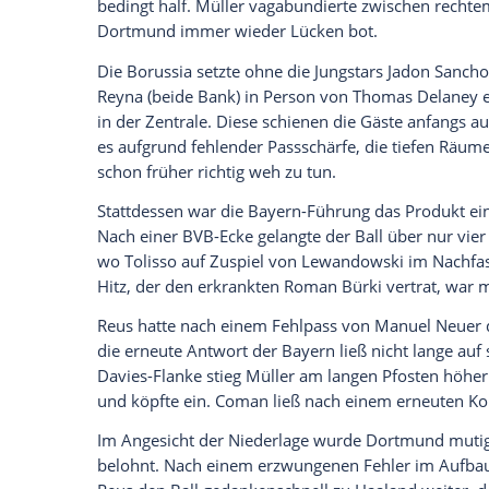
anzuzeigen. Sie können diesen mit einem Klick a
jetzt aktivieren
Ich bin damit einverstanden, dass mir externe In
Daten an Drittplattformen übermittelt werden.
Meh
Beide Trainer warfen für das Prestigedu
wechselte nach der 1:4-Pleite in
Hoffenh
anderem Toptorjäger
Robert Lewandows
dem ernüchternden 0:2 in Augsburg sogar
Marco Reus
von Beginn an.
Mit den vielen Wechseln waren auch tak
agierte
Javi Martinez
als zusätzlicher Abf
bedingt half.
Müller
vagabundierte zwisch
Dortmund
immer wieder Lücken bot.
Die Borussia setzte ohne die Jungstars
Ja