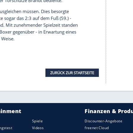
s
Delaney ebenfalls auf mehr defensive Stabilität
e anfangs auch zu finden, doch der
BVB
verpasste
 tiefen Räume zu bespielen und den Münchnern
Produkt eines klassischen Konters a la
Dortmund
.
er nur vier Stationen in den anderen Strafraum,
im Nachfassen vollstreckte. Ersatzkeeper Marwin
trat, war machtlos.
uel Neuer
den Ausgleich auf dem Fuß (24.). Doch
t lange auf sich warten: Nach einer scharfen
ten höher als der deutlich kleinere Felix Passlack
neuten Konter das 3:0 liegen (38.).
mund
mutiger, presste höher - und wurde
 im Aufbauspiel von Benjamin Pavard leitete