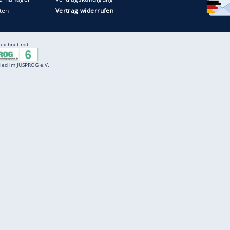
Entertainment
F
Cartoons
Spiele
D
Einbürgerungstest
Videos
f
Führerscheintest
Wissens-Quiz
f
Promi-Quiz
Witze
f
K
freenet
Kundenservice
Gender-Hinweis