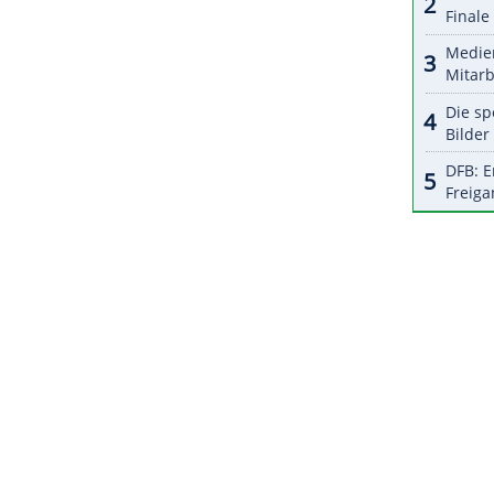
weck zu kicken", sagte
Podolski
. Die Erlöse des
ung zugunsten benachteiligter Kinder und
ts zum siebten Mal ausgetragen wird, soll auch
ereichen Sport, Fernsehen und Musik beitragen.
eler Mario Basler und David Odonkor zugesagt.
ZURÜCK ZUR STARTS