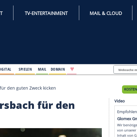
INTERNET
TV-ENTERTAINMENT
♥
IFESTYLE
DIGITAL
SPIELEN
MAIL
DOMAIN
ummersbach für den guten Zweck kicken
ummersbach für den