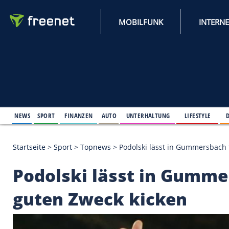
MOBILFUNK
NEWS
SPORT
FINANZEN
AUTO
UNTERHALTUNG
L
Startseite
>
Sport
>
Topnews
>
Podolski lässt in G
Podolski lässt in G