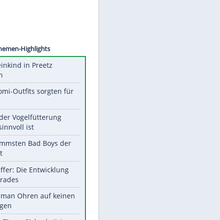
©
SID
Unsere Themen-Highlights
Totes Kleinkind in Preetz
gefunden
Diese Promi-Outfits sorgten für
Aufruhr!