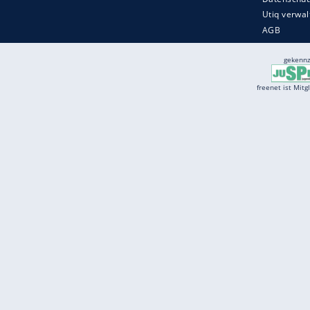
Services
Börse
Jobbörse
Spritpreis aktuell
Wetter
Ferientermine
Partnersuche
Online Angebote
freenet Mobilfunk
freenet Video