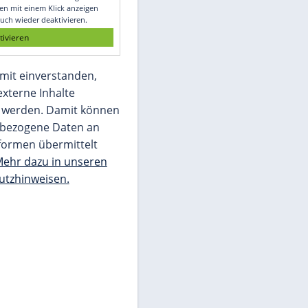
Glomex GmbH
Wir benötigen Ihre Zustimmung, um den
von unserer Redaktion eingebundenen
Inhalt von Glomex GmbH anzuzeigen. Sie
können diesen mit einem Klick anzeigen
lassen und auch wieder deaktivieren.
jetzt aktivieren
Ich bin damit einverstanden,
dass mir externe Inhalte
angezeigt werden. Damit können
personenbezogene Daten an
Drittplattformen übermittelt
werden.
Mehr dazu in unseren
Datenschutzhinweisen.