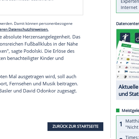
o überträgt die Veranstaltung des Rio-
e.
1. FC Nürnberg
,
Karlsruher SC
und
SpVgg Greuther
ssen
aus der Regionalliga sowie der englische
Poldi" wird von
Podolski
noch zusammengestellt.
serer Redaktion eingebundenen Inhalt von Glomex GmbH
nzeigen lassen und auch wieder deaktivieren.
halte angezeigt werden. Damit können personenbezogene
r dazu in unseren Datenschutzhinweisen.
für mich eine absolute Herzensangelegenheit. Das
 und traditionsreichen Fußballklubs in der Nähe