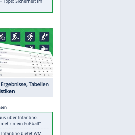
Was bei der Vogelfütterung
wirklich sinnvoll ist
Die schlimmsten Bad Boys der
Sportwelt
Im Zeitraffer: Die Entwicklung
des Lenkrades
So sollte man Ohren auf keinen
Fall reinigen
Experten-Tipps: Sicherheit im
Internet
Datencenter