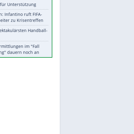
Aktuelle Ergebnisse, Tabellen
und Statistiken
Meistgelesen
Matthäus über Infantino:
EITE
"Nicht mehr mein Fußball"
Times: Infantino bietet WM-
Finale für Unterstützung
Medien: Infantino ruft FIFA-