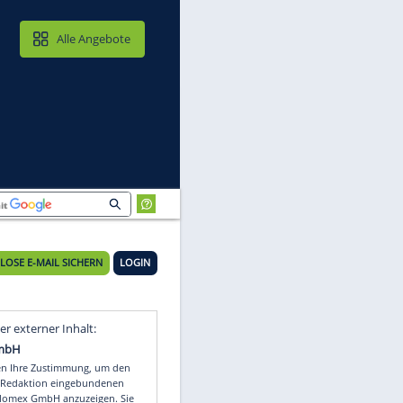
MAIL & CLOUD
Alle Angebote
KOSTENLOSE E-MAIL SICHERN
LOGIN
Video
Empfohlener externer Inhalt: