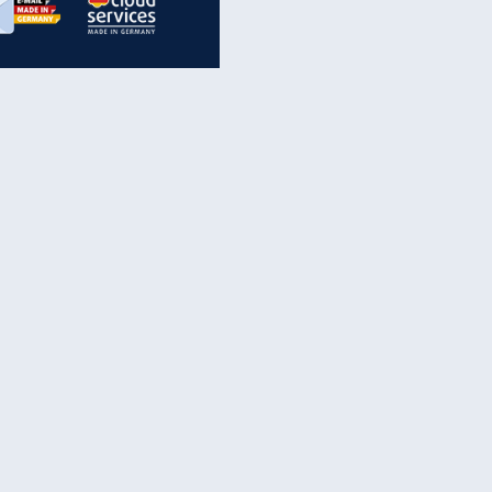
inanzen & Produkte
iscounter-Angebote
Online-Sicherheit
reenet Cloud
Ratenkredit
reenet Mail
Brutto-Netto-Rechner
reenet Webhosting
Rentenrechner
fz-Versicherung
TV-Vergleich