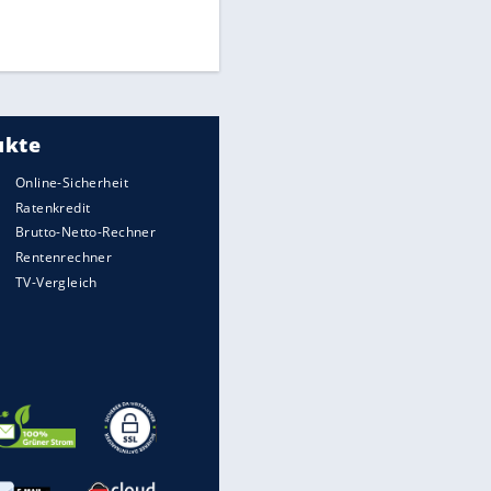
Mitarbeiter zu Krisentreffen
Die spektakulärsten Handball-
Bilder
DFB: Ermittlungen im "Fall
Freigang" dauern noch an