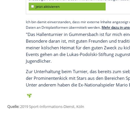
Gummersbach
(SID) - Der TV-Sender Nitr
Weltmeisters von 16.50 bis 20.15 Uhr liv
Am Turnier nehmen die
Traditionsklubs
Fürth
aus der 2. Bundesliga,
Rot-Weiss E
Drittligist
Ipswich Town
teil. Sein "Team 
Empfohlener externer Inhalt:
Glomex GmbH
Wir benötigen Ihre Zustimmung, um den von un
anzuzeigen. Sie können diesen mit einem Klick a
jetzt aktivieren
Ich bin damit einverstanden, dass mir externe In
Daten an Drittplattformen übermittelt werden.
Meh
"Das Hallenturnier in
Gummersbach
ist 
Besondere daran ist, mit guten Freunden