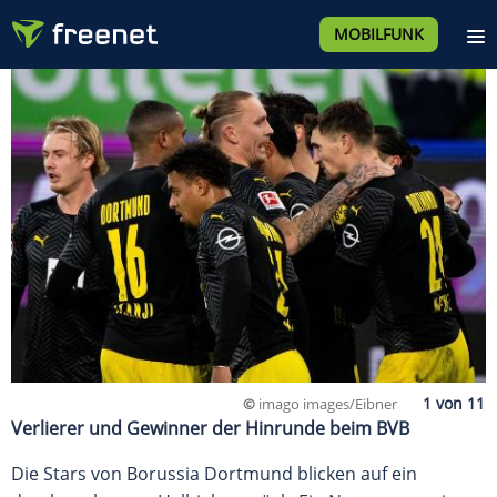
MOBILFUNK
©
imago images/Eibner
Verlierer und Gewinner der Hinrunde beim BVB
Die Stars von Borussia Dortmund blicken auf ein