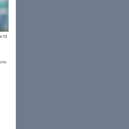
/Ulmer/Teamfoto
ionalmannschaft das erste
h der peinlichen 1:2-
n Hansi Flick geben. So könnte