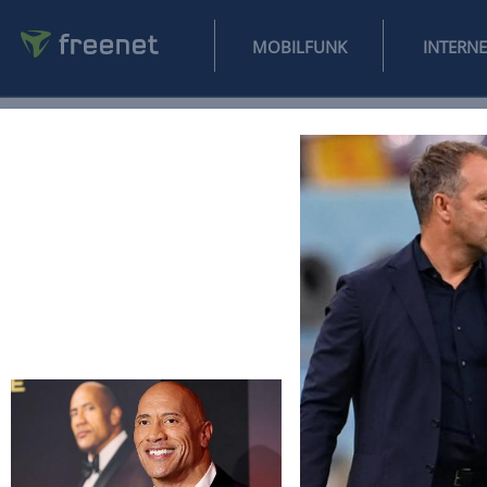
MOBILFUNK
NEWS
SPORT
FINANZEN
AUTO
UNTERHALTUNG
L