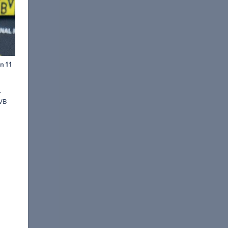
edel | Noah Wedel
und am Kader der Zukunft.
 Diese Stars werden beim BVB