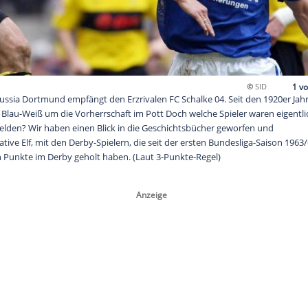
 Derby-Elf Borussia Dortmund empfängt den Erzrivalen FC Schalk
z-Gelb und Blau-Weiß um die Vorherrschaft im Pott Doch welc
hsten Derby-Helden? Wir haben einen Blick in die Geschichtsbü
ch die ultimative Elf, mit den Derby-Spielern, die seit der ers
len die meisten Punkte im Derby geholt haben. (Laut 3-Punkte-R