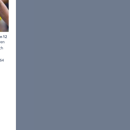
©
SID
e 04. Seit den 1920er Jahren
he Spieler waren eigentlich
cher geworfen und
ten Bundesliga-Saison 1963/64
egel)