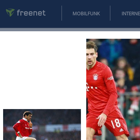
MOBILFUNK
NEWS
SPORT
FINANZEN
AUTO
UNTERHALTUNG
L