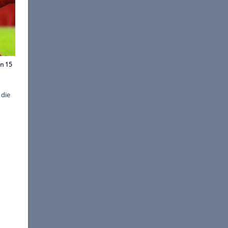
 images/Lackovic
en und der FC Bayern am
tzten Sinkgraven und
 zurückgreifen. So werden die