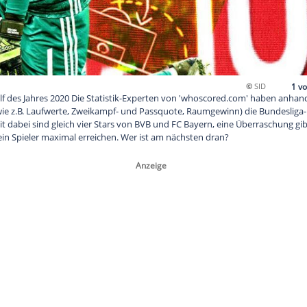
ndesliga-Top-Elf des Jahres 2020 Die Statistik-Experten von 'w
Parameter (wie z.B. Laufwerte, Zweikampf- und Passquote, Rau
0 ermittelt. Mit dabei sind gleich vier Stars von BVB und FC Bay
kte kann ein ein Spieler maximal erreichen. Wer ist am nächste