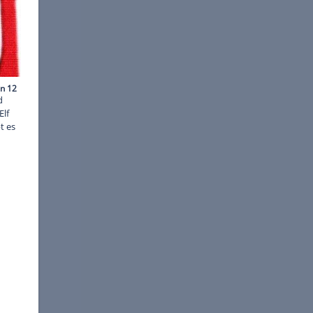
©
SID
hoscored.com' haben anhand
mgewinn) die Bundesliga-Elf
ern, eine Überraschung gibt es
n dran?