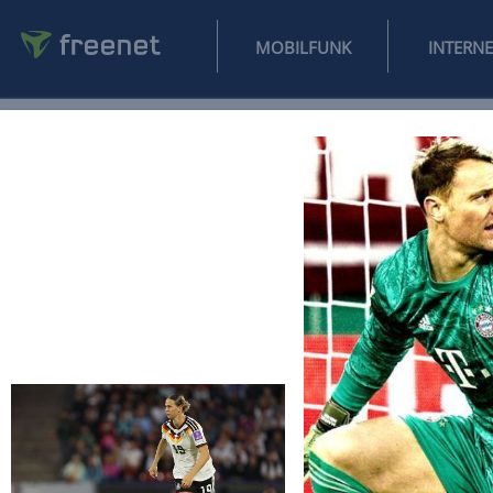
MOBILFUNK
NEWS
SPORT
FINANZEN
AUTO
UNTERHALTUNG
L