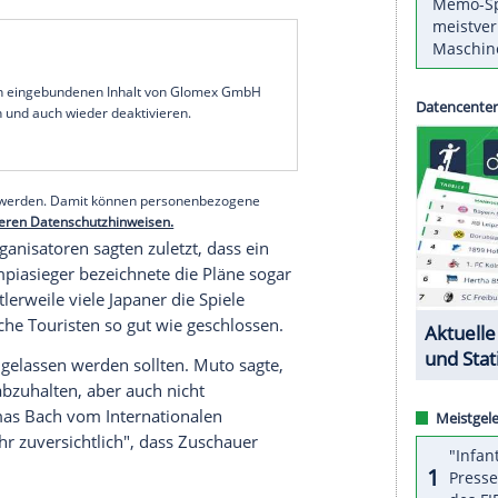
er
Olympischen Spiele
in
Tokio
im Sommer fest,
me von Zuschauern ab.
Muto
räumte ein, dass die
ung weltweit besorgt seien, versicherte aber,
ne Zuschauer.
, sagte
Muto
in einem Interview mit der
t sechs Monate vor dem geplanten Start der
 Durchführung der Spiele ist unsere
eitpunkt diskutieren wir nichts anderes", sagte
serer Redaktion eingebundenen Inhalt von Glomex GmbH
nzeigen lassen und auch wieder deaktivieren.