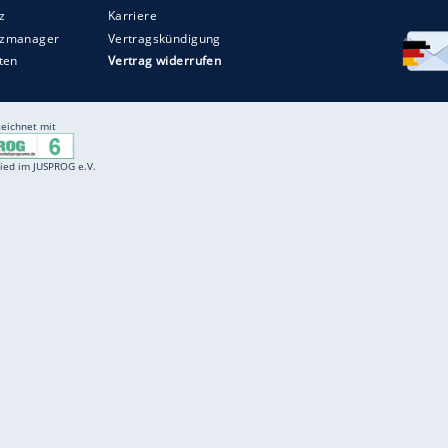
Entertainment
F
Cartoons
Spiele
D
Einbürgerungstest
Videos
f
Führerscheintest
Wissens-Quiz
f
Promi-Quiz
Witze
f
K
freenet