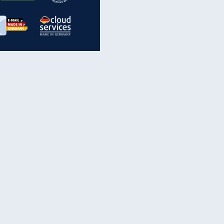
inanzen & Produkte
iscounter-Angebote
Online-Sicherheit
reenet Cloud
Ratenkredit
reenet Mail
Brutto-Netto-Rechner
reenet Webhosting
Rentenrechner
fz-Versicherung
TV-Vergleich