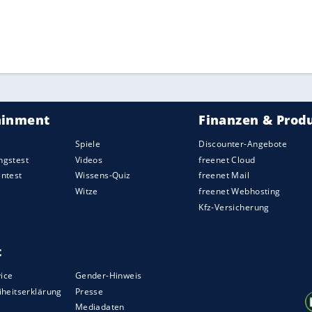
wie lange sich Athleten im Olympischen Dorf
ündlich planen, können wir keine sicheren
o
.
ZURÜCK ZUR STARTS