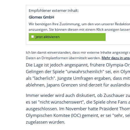
"unerschütterlich" an einer
Austragung
d
gab aber keine Garantie für die Teilnah
Menschen angesichts der Corona-Entwickl
dass die Spiele machbar seien - auch oh
"Wir diskutieren nicht über eine Absage"
französischen
Nachrichtenagentur AFP
gu
Spiele (23. Juli bis 8. August 2021). "Die
unerschütterliche Politik, zum jetzigen Z
Muto
.
Empfohlener externer Inhalt:
Glomex GmbH
Wir benötigen Ihre Zustimmung, um den von un
anzuzeigen. Sie können diesen mit einem Klick a
jetzt aktivieren