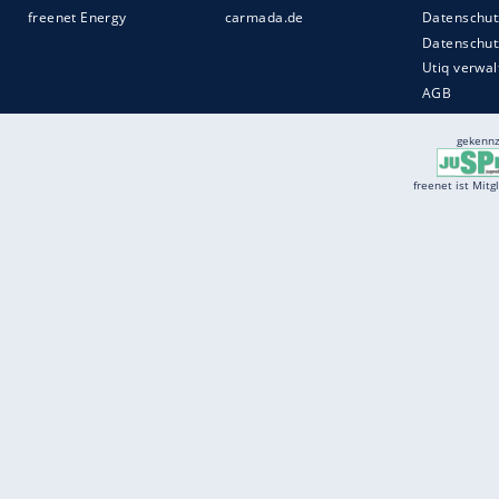
Services
Börse
Jobbörse
Spritpreis aktuell
Wetter
Ferientermine
Partnersuche
Online Angebote