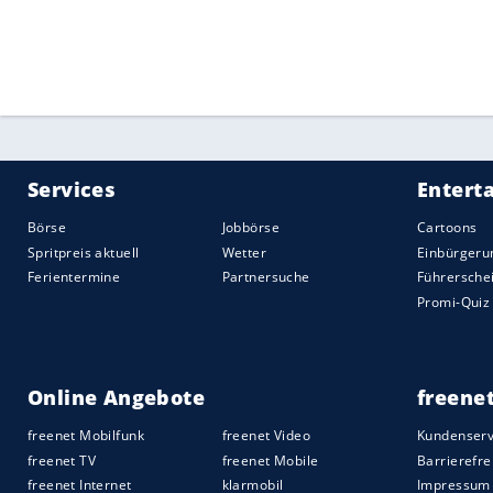
der Athleten ein und beschreibt genau, 
aufhalten dürfen. "Wenn wir das nicht gr
Olympischen Spiele
abhalten", sagte
Mut
Quelle:
2021 Sport-Informations-Dienst, Köln