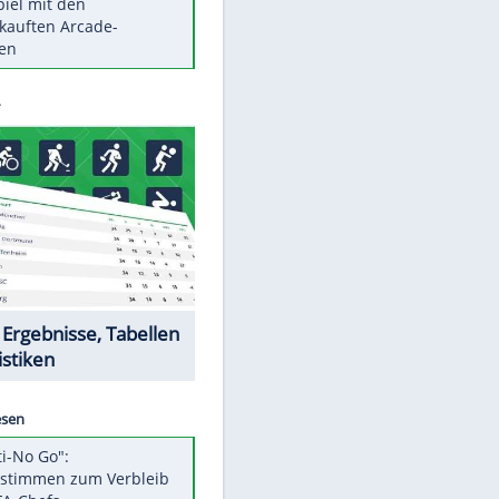
Die größten Mythen über
Medikamente
Auftakt-Misere gestoppt: Berlin
gewinnt in Bochum
Vorsicht: Diese 17 Dinge hassen
Katzen
Illegales Asphalt-Kartell muss
Mio-Strafe zahlen
Memo-Spiel mit den
meistverkauften Arcade-
Maschinen
Datencenter