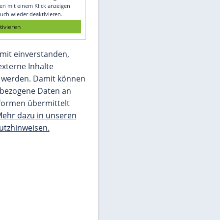
Glomex GmbH
Wir benötigen Ihre Zustimmung, um den
von unserer Redaktion eingebundenen
Inhalt von Glomex GmbH anzuzeigen. Sie
können diesen mit einem Klick anzeigen
lassen und auch wieder deaktivieren.
jetzt aktivieren
Ich bin damit einverstanden,
dass mir externe Inhalte
angezeigt werden. Damit können
personenbezogene Daten an
Drittplattformen übermittelt
werden.
Mehr dazu in unseren
Datenschutzhinweisen.