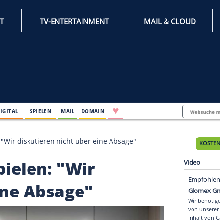
INTERNET
TV-ENTERTAINMENT
♥
IFESTYLE
DIGITAL
SPIELEN
MAIL
DOMAIN
o-Spielen: "Wir diskutieren nicht über eine Absage"
io-Spielen: "Wir