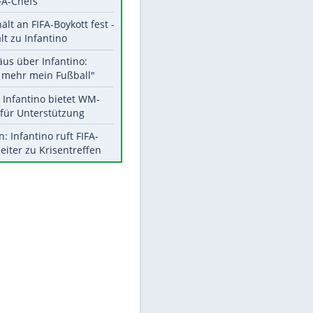
Aktuelle Ergebnisse, Tabellen
und Statistiken
Meistgelesen
"Infanti-No Go":
Pressestimmen zum Verbleib
des FIFA-Chefs
UEFA hält an FIFA-Boykott fest -
CAF hält zu Infantino