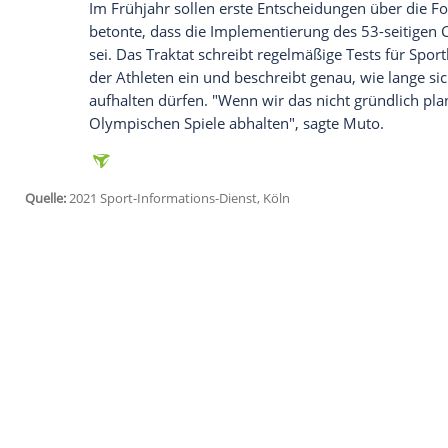
Ich bin damit einverstanden, dass mir externe In
Daten an Drittplattformen übermittelt werden.
Meh
Die Lage ist jedoch angespannt, frühere 
Gelingen der Spiele "unwahrscheinlich" s
als "lächerlich". Jüngste Umfragen ergabe
ablehnen, Japans Grenzen sind derzeit fü
Immer wieder wird auch diskutiert, ob Z
es sei "nicht wünschenswert", die Spiele
ausgeschlossen. Im November hatte Prä
Olympischen Komitee (IOC) gemeint, er se
zugelassen würden.
Im Frühjahr sollen erste Entscheidungen
betonte, dass die Implementierung des 5
sei. Das Traktat schreibt regelmäßige Tes