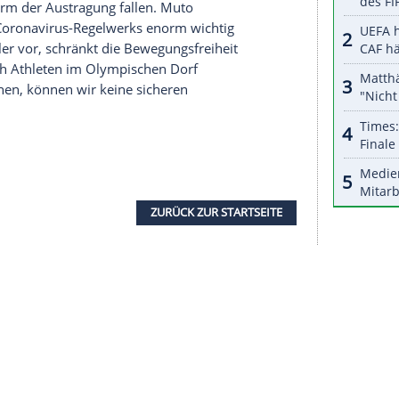
halte angezeigt werden. Damit können personenbezogene
r dazu in unseren Datenschutzhinweisen.
Olympia-Organisatoren sagten zuletzt, dass ein
ei, ein Olympiasieger bezeichnete die Pläne sogar
n, dass mittlerweile viele Japaner die Spiele
r ausländische Touristen so gut wie geschlossen.
uschauer zugelassen werden sollten.
Muto
sagte,
 ohne Fans abzuhalten, aber auch nicht
sident Thomas Bach vom Internationalen
i "sehr, sehr zuversichtlich", dass Zuschauer
 über die Form der
Austragung
fallen.
Muto
3-seitigen Coronavirus-Regelwerks enorm wichtig
ts für Sportler vor, schränkt die Bewegungsfreiheit