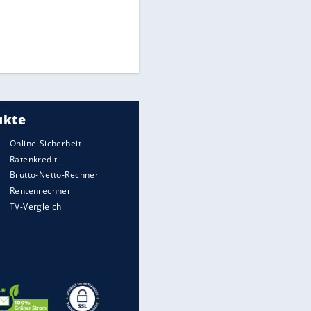
Matthäus über Infantino:
"Nicht mehr mein Fußball"
Times: Infantino bietet WM-
Finale für Unterstützung
Medien: Infantino ruft FIFA-
Mitarbeiter zu Krisentreffen
EITE