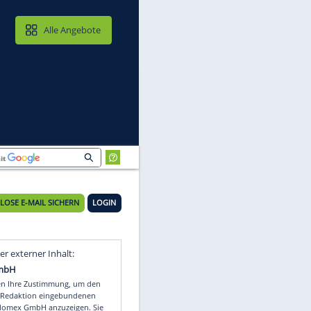
MAIL & CLOUD
Alle Angebote
KOSTENLOSE E-MAIL SICHERN
LOGIN
Video
Empfohlener externer Inhalt: