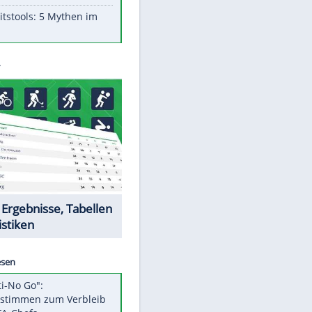
Aufruhr!
Was bei der Vogelfütterung
wirklich sinnvoll ist
"Infanti-No Go": Pressestimmen
zum Verbleib des FIFA-Chefs
Im Zeitraffer: Die Entwicklung
des Lenkrades
Lebensmittel, die nicht schlecht
werden
Sicherheitstools: 5 Mythen im
Check
Datencenter