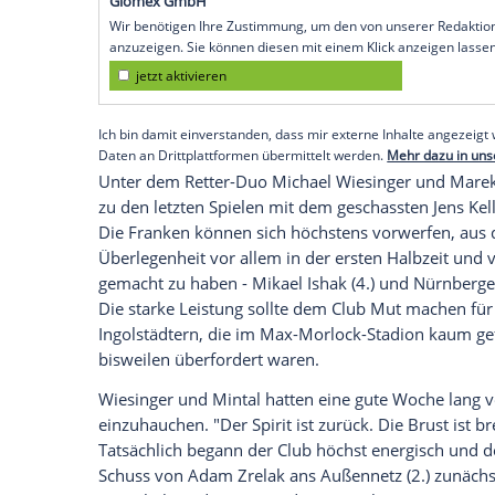
Nürnberg
(SID) - Ein Jahr nach dem Absti
das Relegations-Hinspiel gegen den
FC In
(22., 45.) mit 2:0 (2:0) und hat damit ei
Liga zu verhindern.
Das Rückspiel findet am Samstag (18.15 
deutsche Meister war in seiner 120-jähri
1996/1997 drittklassig gewesen.
Empfohlener externer Inhalt:
Glomex GmbH
Wir benötigen Ihre Zustimmung, um den von un
anzuzeigen. Sie können diesen mit einem Klick a
jetzt aktivieren
Ich bin damit einverstanden, dass mir externe In
Daten an Drittplattformen übermittelt werden.
Meh