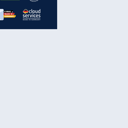
EITE
inanzen & Produkte
iscounter-Angebote
Online-Sicherheit
reenet Cloud
Ratenkredit
reenet Mail
Brutto-Netto-Rechner
reenet Webhosting
Rentenrechner
fz-Versicherung
TV-Vergleich