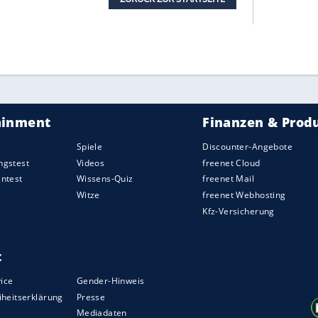
ei den direkten Aufstieg im Fernduell mit den
asst hatten. Nach einer Viertelstunde war die
en - für den 20-jährigen
Nürnberger
, im März als
irus getestet, war es das erste Saisontor. Das
 einem idealen Zeitpunkt:
Ingolstadt
war gerade ein
schaft war immer zu spüren gegen ermattet
en Jahr ebenfalls unter Trainer Thomas Oral in
aden am Aufstieg in die 2. Liga gescheitert
ng von der 3. Liga dagegen 2010 - damals unter