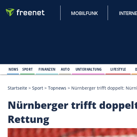
MOBILFUNK
NEWS
SPORT
FINANZEN
AUTO
UNTERHALTUNG
L
Startseite
>
Sport
>
Topnews
>
Nürnberger trifft do
Nürnberger trifft do