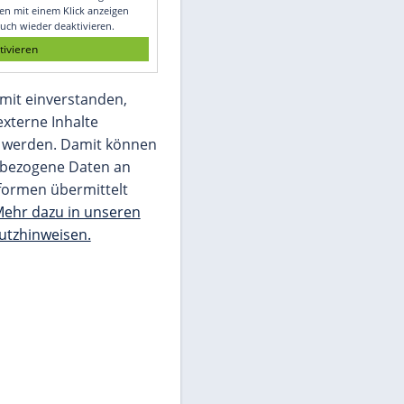
Glomex GmbH
Wir benötigen Ihre Zustimmung, um den
von unserer Redaktion eingebundenen
Inhalt von Glomex GmbH anzuzeigen. Sie
können diesen mit einem Klick anzeigen
lassen und auch wieder deaktivieren.
jetzt aktivieren
Ich bin damit einverstanden,
dass mir externe Inhalte
angezeigt werden. Damit können
personenbezogene Daten an
Drittplattformen übermittelt
werden.
Mehr dazu in unseren
Datenschutzhinweisen.