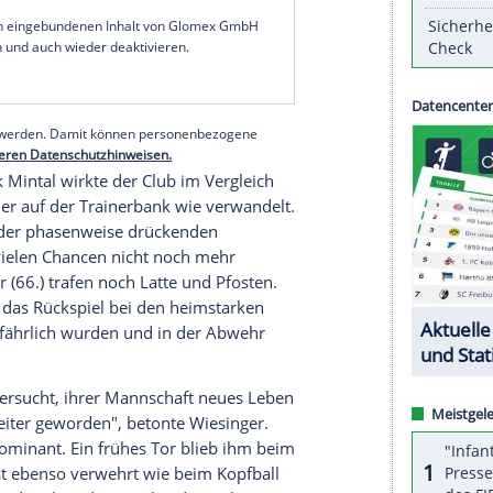
eg aus der
Fußball-Bundesliga
gewann der Club
golstadt
nach zwei Treffern des Mittelfeldspielers
ne gute Ausgangsposition, um den Absturz in die 3.
Uhr/
Amazon
, DAZN,
ZDF
) statt. Der neunmalige
gen Vereinsgeschichte nur in der Saison
serer Redaktion eingebundenen Inhalt von Glomex GmbH
nzeigen lassen und auch wieder deaktivieren.
halte angezeigt werden. Damit können personenbezogene
r dazu in unseren Datenschutzhinweisen.