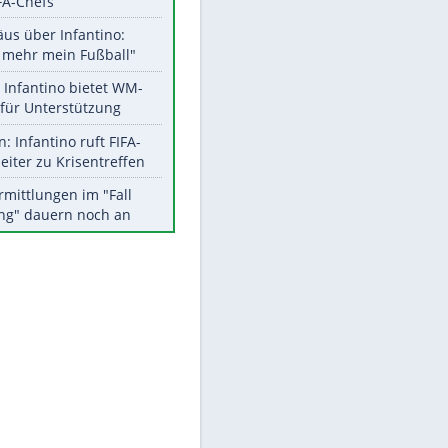
Aktuelle Ergebnisse, Tabellen
und Statistiken
Meistgelesen
"Infanti-No Go":
Pressestimmen zum Verbleib
des FIFA-Chefs
Matthäus über Infantino:
"Nicht mehr mein Fußball"