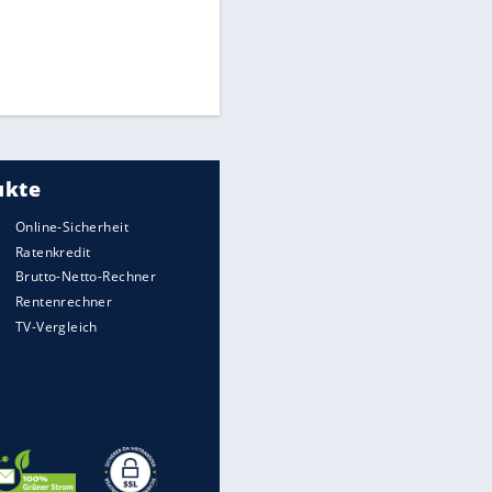
Times: Infantino bietet WM-
Finale für Unterstützung
Medien: Infantino ruft FIFA-
Mitarbeiter zu Krisentreffen
DFB: Ermittlungen im "Fall
Freigang" dauern noch an