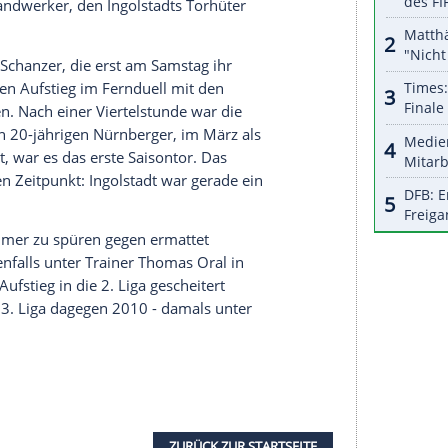
r
und
Marek Mintal
wirkte der Club im Vergleich
ten
Jens Keller
auf der Trainerbank wie verwandelt.
erfen, aus der phasenweise drückenden
albzeit und vielen Chancen nicht noch mehr
d
Nürnberger
(66.) trafen noch Latte und Pfosten.
 machen für das Rückspiel bei den heimstarken
ion kaum gefährlich wurden und in der Abwehr
oche lang versucht, ihrer Mannschaft neues Leben
 Brust ist breiter geworden", betonte
Wiesinger
.
gisch und dominant. Ein frühes Tor blieb ihm beim
2.) zunächst ebenso verwehrt wie beim Kopfball
s von
Tim Handwerker
, den
Ingolstadts
Torhüter
(10.).
her als die Schanzer, die erst am Samstag ihr