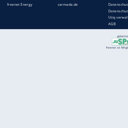
Services
Börse
Jobbörse
Spritpreis aktuell
Wetter
Ferientermine
Partnersuche
Online Angebote