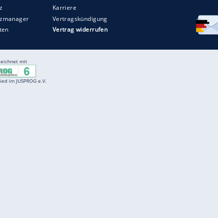
ZURÜCK ZUR STARTS
Entertainment
F
Cartoons
Spiele
D
Einbürgerungstest
Videos
f
Führerscheintest
Wissens-Quiz
f
Promi-Quiz
Witze
f
K
freenet