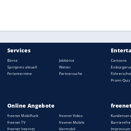
letztes Drittliga-Spiel bestritten und dab
Würzburger Kickers um zwei Minuten verp
beste Abwehr der 3. Liga dann überwund
erster FCN-Profi positiv auf das Corionav
zweite kurz vor der Pause erzielte er zu
wenig aufgekommen.
Nürnberg
gelang nicht alles, die Leiden
wirkende Gäste, die bereits im vergangen
der Relegation gegen den SV Wehen-Wiesb
waren. Gelungen war
Ingolstadt
der Spru
dem Trainer
Michael Wiesinger
.
Quelle:
2020 Sport-Informations-Dienst, Köln