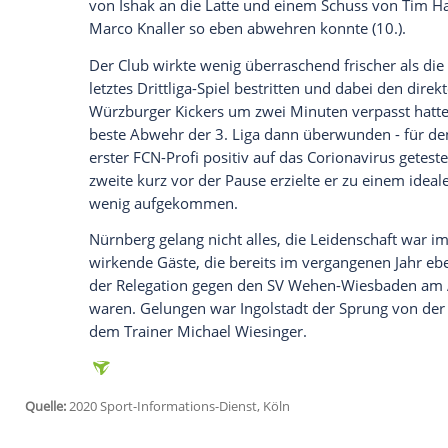
Unter dem Retter-Duo
Michael Wiesinge
zu den letzten Spielen mit dem geschass
Die Franken können sich höchstens vorw
Überlegenheit vor allem in der ersten H
gemacht zu haben -
Mikael Ishak
(4.) un
Die starke Leistung sollte dem Club Mut
Ingolstädtern, die im Max-Morlock-Stad
bisweilen überfordert waren.
Wiesinger
und
Mintal
hatten eine gute W
einzuhauchen. "Der Spirit ist zurück. Die
Tatsächlich begann der Club höchst ener
Schuss von Adam Zrelak ans Außennetz (
von
Ishak
an die Latte und einem Schus
Marco Knaller
so eben abwehren konnte 
Der Club wirkte wenig überraschend frisc