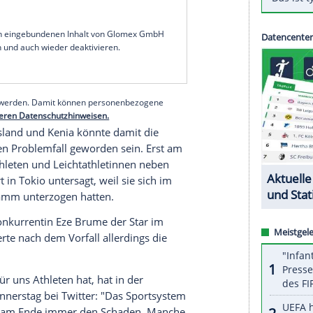
lympischen 100-m-Finale von
Tokio
ist die
bare
positiv auf
Doping
getestet und vorerst
Integrity Unit des Weltverbandes World Athletics
iazweite im
Weitsprung
von 2008, bei einer
tumshormon
nachgewiesen worden. Das Ergebnis
gen konnte
Okagbare
noch den Vorlauf bestreiten.
bend statt.
serer Redaktion eingebundenen Inhalt von Glomex GmbH
nzeigen lassen und auch wieder deaktivieren.