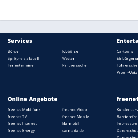
Der eventuelle
Dopingfall
-
Okagbare
kan
auch ein ganz schlechtes Licht auf die
Le
vergangenen Monaten. Die Jamaikaneri
Frau zum dritten Mal 100-m-Olympiasieg
Sekunden auf Platz zwei der ewigen
Best
Okagbare
hatte im reifen Alter ebenfalls 
starken
Rückenwind
. US-Entdeckung
Sha
irregulärem
Rückenwind
10,64, sie ist in
Konsums von Marijuana nicht dabei.
Auch in anderen Laufdisziplinen sind in 
Zum Teil dürfte dies aus der Entwicklung
Quelle:
2021 Sport-Informations-Dienst, Köln