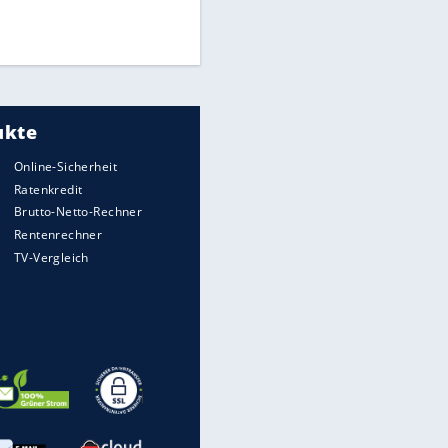
Times: Infantino bietet WM-
Finale für Unterstützung
Medien: Infantino ruft FIFA-
Mitarbeiter zu Krisentreffen