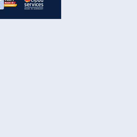
EITE
inanzen & Produkte
iscounter-Angebote
Online-Sicherheit
reenet Cloud
Ratenkredit
reenet Mail
Brutto-Netto-Rechner
reenet Webhosting
Rentenrechner
fz-Versicherung
TV-Vergleich