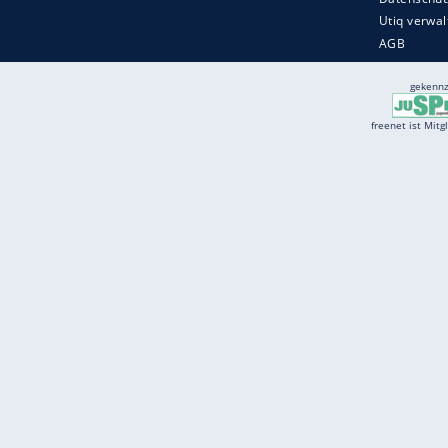
Services
Börse
Jobbörse
Spritpreis aktuell
Wetter
Ferientermine
Partnersuche
Online Angebote
freenet Mobilfunk
freenet Video