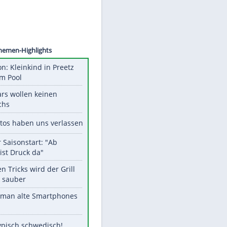
©
SID
Unsere Themen-Highlights
Obduktion: Kleinkind in Preetz
ertrank im Pool
Diese Stars wollen keinen
Nachwuchs