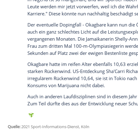
Ich bin damit einverstanden, dass mir externe In
Daten an Drittplattformen übermittelt werden.
Meh
Nach den weitreichenden Dopingskand
westafrikanische Nation
Nigeria
zum näc
Mittwoch hatte die AIU zehn nigerianisc
zehn Sportlern aus sechs anderen Nation
Vorfeld der Spiele keinem ausreichende
Okagbare
, neben Weitspringererin und
Team, war nicht unter den Aussortierten. S
nationale
Sportführung
heftig.
"Wer den Sport nicht kennt und keine
Le
Administration nichts zu suchen", schri
in
Nigeria
ist so mangelhaft, und wir
Spor
Leute werden mir jetzt vorwerfen, weil i
Karriere." Diese könnte nun nachhaltig be