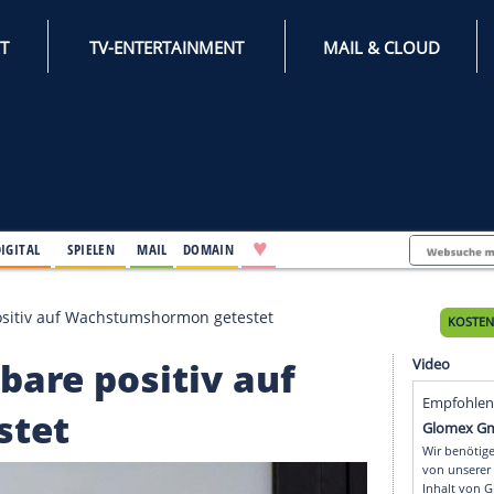
INTERNET
TV-ENTERTAINMENT
♥
IFESTYLE
DIGITAL
SPIELEN
MAIL
DOMAIN
 Okagbare positiv auf Wachstumshormon getestet
Okagbare positiv auf