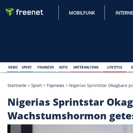
MOBILFUNK
NEWS
SPORT
FINANZEN
AUTO
UNTERHALTUNG
L
Startseite
>
Sport
>
Topnews
>
Nigerias Sprintstar
Nigerias Sprintstar 