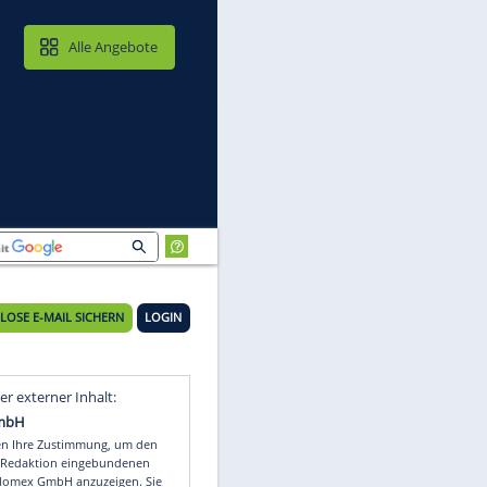
MAIL & CLOUD
Alle Angebote
KOSTENLOSE E-MAIL SICHERN
LOGIN
Video
Empfohlener externer Inhalt: