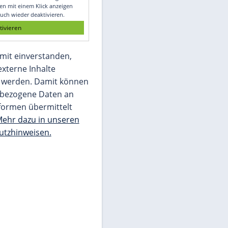
Glomex GmbH
Wir benötigen Ihre Zustimmung, um den
von unserer Redaktion eingebundenen
Inhalt von Glomex GmbH anzuzeigen. Sie
können diesen mit einem Klick anzeigen
lassen und auch wieder deaktivieren.
jetzt aktivieren
Ich bin damit einverstanden,
dass mir externe Inhalte
angezeigt werden. Damit können
personenbezogene Daten an
Drittplattformen übermittelt
werden.
Mehr dazu in unseren
Datenschutzhinweisen.