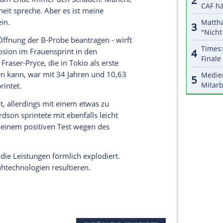
halte angezeigt werden. Damit können personenbezogene
r dazu in unseren Datenschutzhinweisen.
alen um
Russland
und
Kenia
könnte damit die
hsten großen
Problemfall
geworden sein. Erst am
hen Leichtathleten und Leichtathletinnen neben
en den Start in
Tokio
untersagt, weil sie sich im
n
Testprogramm
unterzogen hatten.
 Mihambo-Konkurrentin
Eze Brume
der Star im
ie kritrisierte nach dem Vorfall allerdings die
idenschaft
für uns Athleten hat, hat in der
eb sie am Donnerstag bei
Twitter
: "Das Sportsystem
tler
haben am Ende immer den Schaden. Manche
ch die Wahrheit spreche. Aber es ist meine
schädigt sein.