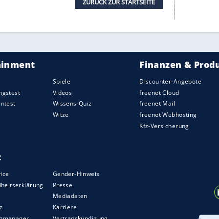
n nun die Öffnung der B-Probe beantragen - wirft
istungsexplosion
im Frauensprint in den
n
Shelly-Ann Fraser-Pryce
, die in
Tokio
als erste
erin werden kann, war mit 34 Jahren und 10,63
enliste
gesprintet.
10,63 erzielt, allerdings mit einem etwas zu
'Carri Richardson
sprintete mit ebenfalls leicht
Tokio
nach einem positiven Test wegen des
diesem Jahr die Leistungen förmlich explodiert.
 neuer Schuhtechnologien resultieren.