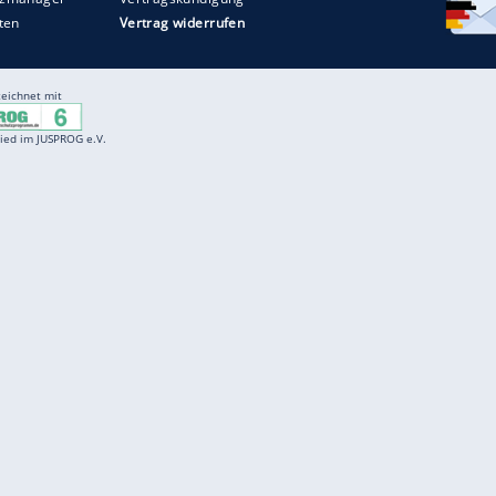
ZURÜCK ZUR STARTS
Entertainment
F
Cartoons
Spiele
D
Einbürgerungstest
Videos
f
Führerscheintest
Wissens-Quiz
f
Promi-Quiz
Witze
f
K
freenet
Kundenservice
Gender-Hinweis