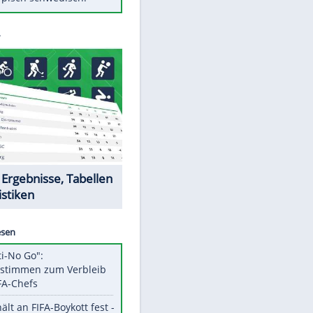
Diese Autos haben uns verlassen
Klose vor Saisonstart: "Ab
Sonntag ist Druck da"
Mit diesen Tricks wird der Grill
ruckzuck sauber
So nutzt man alte Smartphones
sinnvoll
Das ist typisch schwedisch!
Datencenter