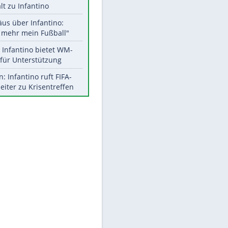
Aktuelle Ergebnisse, Tabellen
und Statistiken
Meistgelesen
"Infanti-No Go":
Pressestimmen zum Verbleib
des FIFA-Chefs
UEFA hält an FIFA-Boykott fest -
CAF hält zu Infantino
Matthäus über Infantino:
"Nicht mehr mein Fußball"