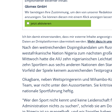
Tokio (SID) - Wenige Stunden vor dem o
nigerianische
Mitfavoritin
Blessing Okag
gesperrt worden. Dies gab die Athletics 
am Samstagmorgen bekannt.
Demnach sei bei der 32-Jährigen, Olymp
Trainingskontrolle
am 19. Juli ein
Wachs
habe erst am Freitag vorgelegen, deswe
Halbfinale
und Finale finden am Samstaga
Empfohlener externer Inhalt:
Glomex GmbH
Wir benötigen Ihre Zustimmung, um den von un
anzuzeigen. Sie können diesen mit einem Klick a
jetzt aktivieren