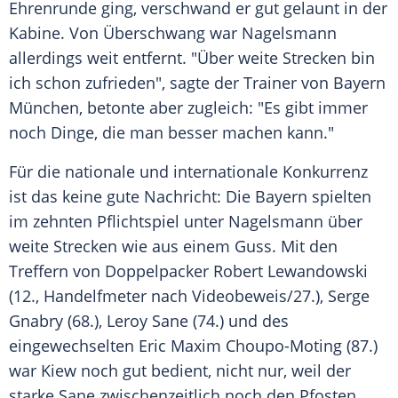
Ehrenrunde
ging, verschwand er gut gelaunt in der
Kabine. Von Überschwang war
Nagelsmann
allerdings weit entfernt. "Über weite
Strecken
bin
ich schon zufrieden", sagte der
Trainer
von
Bayern
München
, betonte aber zugleich: "Es gibt immer
noch Dinge, die man besser machen kann."
Für die nationale und internationale Konkurrenz
ist das keine gute Nachricht: Die
Bayern
spielten
im zehnten
Pflichtspiel
unter
Nagelsmann
über
weite
Strecken
wie aus einem Guss. Mit den
Treffern von Doppelpacker
Robert Lewandowski
(12., Handelfmeter nach Videobeweis/27.),
Serge
Gnabry
(68.), Leroy Sane (74.) und des
eingewechselten Eric
Maxim Choupo-Moting
(87.)
war
Kiew
noch gut bedient, nicht nur, weil der
starke Sane zwischenzeitlich noch den Pfosten