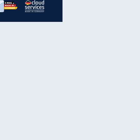
inanzen & Produkte
iscounter-Angebote
Online-Sicherheit
reenet Cloud
Ratenkredit
reenet Mail
Brutto-Netto-Rechner
reenet Webhosting
Rentenrechner
fz-Versicherung
TV-Vergleich