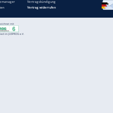
Entertainment
F
Cartoons
Spiele
D
Einbürgerungstest
Videos
f
Führerscheintest
Wissens-Quiz
f
Promi-Quiz
Witze
f
K
freenet