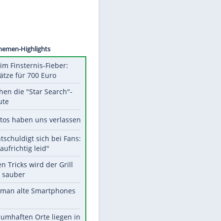
©
SID
Unsere Themen-Highlights
Spanien im Finsternis-Fieber:
Balkonplätze für 700 Euro
Das machen die "Star Search"-
Stars heute