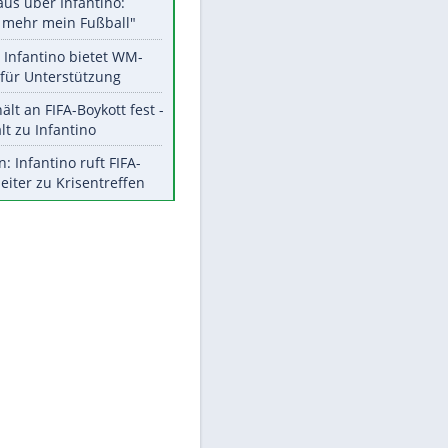
Aktuelle Ergebnisse, Tabellen
und Statistiken
Meistgelesen
"Infanti-No Go":
Pressestimmen zum Verbleib
des FIFA-Chefs
Matthäus über Infantino:
"Nicht mehr mein Fußball"
EITE
Times: Infantino bietet WM-