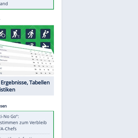
Diese Autos haben uns verlassen
Reese entschuldigt sich bei Fans:
"Tut mir aufrichtig leid"
Mit diesen Tricks wird der Grill
ruckzuck sauber
So nutzt man alte Smartphones
sinnvoll
Diese traumhaften Orte liegen in
Deutschland
Datencenter