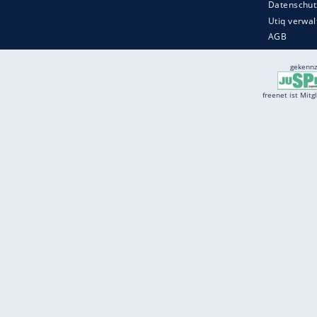
Services
Börse
Jobbörse
Spritpreis aktuell
Wetter
Ferientermine
Partnersuche
Online Angebote