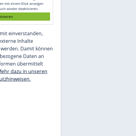
Glomex GmbH
Wir benötigen Ihre Zustimmung, um den
von unserer Redaktion eingebundenen
Inhalt von Glomex GmbH anzuzeigen. Sie
können diesen mit einem Klick anzeigen
lassen und auch wieder deaktivieren.
jetzt aktivieren
Ich bin damit einverstanden,
dass mir externe Inhalte
angezeigt werden. Damit können
personenbezogene Daten an
Drittplattformen übermittelt
werden.
Mehr dazu in unseren
Datenschutzhinweisen.