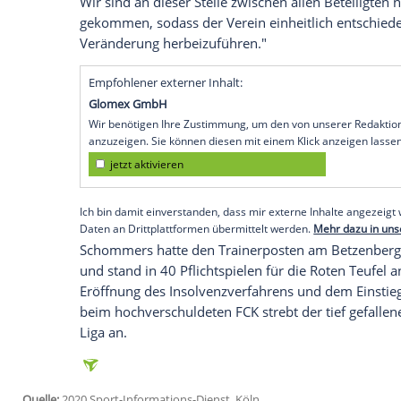
Kaiserslautern
(SID) - Der viermalige Me
in der ersten
Hauptrunde
des
DFB-Pokal
Schommers
(41) und seinen Assistenten
Tagen bereits abgezeichnet. Wer die Nachfo
"Diese Entscheidung fällt uns allen sehr
Kevin McKenna
in den vergangenen Monat
den FCK gesteckt haben", sagte FCK-Gesc
interne Gespräche geführt, über die Ausr
Bereich, insbesondere die Art und Weise w
Wir sind an dieser Stelle zwischen allen
gekommen, sodass der Verein einheitlich 
Veränderung herbeizuführen."
Empfohlener externer Inhalt:
Glomex GmbH
Wir benötigen Ihre Zustimmung, um den von un