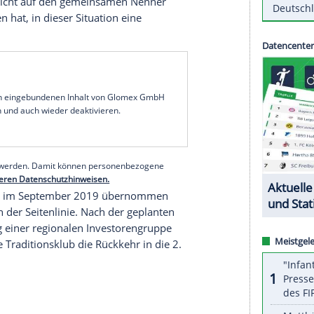
ister war mit zwei Liga-Niederlagen und dem Aus
s
in die Spielzeit gestartet. Das Ende für
Kevin McKenna
(40) hatte sich in den vergangenen
lge an der Seitenlinie antritt, ist noch offen.
 schwer, insbesondere da
Boris Schommers
und
en enorme Energie und Kraft in ihre Arbeit und
häftsführer
Soeren Oliver Voigt
: "Wir haben viele
ichtung des FCK im sportlichen
ie wir in der 3. Liga Fußball spielen wollen.
 Beteiligten nicht auf den gemeinsamen Nenner
entschieden hat, in dieser Situation eine
serer Redaktion eingebundenen Inhalt von Glomex GmbH