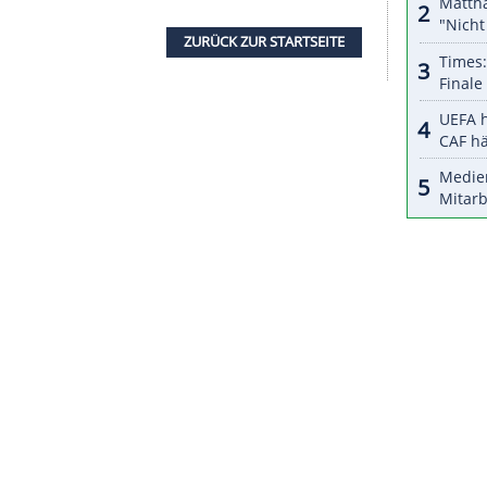
nzeigen lassen und auch wieder deaktivieren.
halte angezeigt werden. Damit können personenbezogene
r dazu in unseren Datenschutzhinweisen.
m Betzenberg im September 2019 übernommen
ten Teufel an der Seitenlinie. Nach der geplanten
em Einstieg einer regionalen Investorengruppe
f gefallene Traditionsklub die Rückkehr in die 2.
ZURÜCK ZUR STARTS