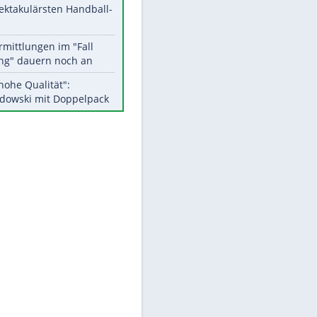
Aktuelle Ergebnisse, Tabellen
und Statistiken
Meistgelesen
Matthäus über Infantino:
"Nicht mehr mein Fußball"
Medien: Infantino ruft FIFA-
Mitarbeiter zu Krisentreffen
Die spektakulärsten Handball-
Bilder
DFB: Ermittlungen im "Fall