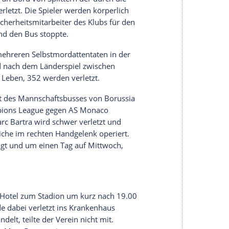
dem Weg zum
Länderspiel
gegen
Pakistan
werden
on Sri Lanka von Terroristen unter Beschuss
Zivilisten sterben, aufgrund des umsichtigen
ei Spieler verletzt.
Pakistan
wird die
n.
i Tage vor dem Beginn des Afrika-Cups
annschaftsbus
Togos
an der Grenze zwischen der
n Exklave Cabina an. Zwei Delegations-Mitglieder
werden verletzt.
Togo
zieht seine Mannschaft vom
ch des Boston-Marathons detonieren zwei
en Tod reißen, 264 Läufer und Zuschauer werden
ang gejagt, einer gefasst, einer getötet.
lag auf Fenerbahces fahrenden Bus wird der