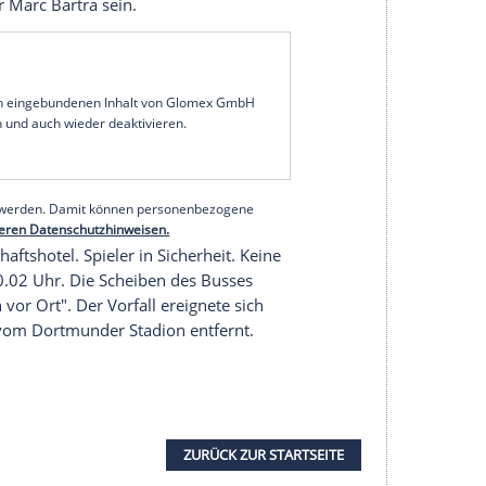
annschaft an Bord von Splittern der durch die
Gesicht verletzt. Die Spieler werden körperlich
hdem ein Sicherheitsmitarbeiter des Klubs für den
übernahm und den Bus stoppte.
ägen mit mehreren Selbstmordattentaten in der
während und nach dem
Länderspiel
zwischen
schen ums Leben, 352 werden verletzt.
der Abfahrt des Mannschaftsbusses von Borussia
l der
Champions League
gegen AS Monaco
spieler Marc Bartra wird schwer verletzt und
chenen Speiche im rechten Handgelenk operiert.
wird abgesagt und um einen Tag auf Mittwoch,