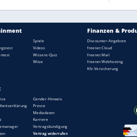
usses vom Hotel zum Stadion um kurz nach 19.00
 Person wurde dabei verletzt ins Krankenhaus
 es sich handelt, teilte der Verein nicht mit.
verteidiger Marc Bartra sein.
serer Redaktion eingebundenen Inhalt von Glomex GmbH
nzeigen lassen und auch wieder deaktivieren.
halte angezeigt werden. Damit können personenbezogene
r dazu in unseren Datenschutzhinweisen.
m Mannschaftshotel. Spieler in Sicherheit. Keine
r
BVB
um 20.02 Uhr. Die Scheiben des Busses
ken Kräften vor Ort". Der Vorfall ereignete sich