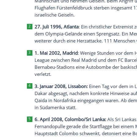
drei Explosionen am Mannschaftsbus de
Dortmund
(SID) - Das Champions-League
Monaco
ist nach drei
Explosionen
am
Ma
abgesagt worden. Das teilte der
BVB
am D
am Mittwoch um 18.45 Uhr neu angesetzt, 
Anschläge bei Sportereignissen
5. September 1972,
München
: Währ
palästinensische Terroristen des "S
Mannschaft und nehmen Geiseln. Beim
Flughafen
Fürstenfeldbruck
sterben i
israelische Geiseln.
27. Juli 1996,
Atlanta
: Ein christlich
dem Olympia-Gelände einen Sprengsat
weiterer durch eine Herzattacke. 111