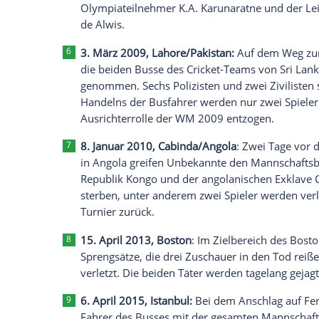
1. Mai 2002,
Madrid
: Wenige Stunden
League
zwischen
Real Madrid
und d
Bernabeu-Stadions eine Autobombe 
verletzt.
3. Januar 2008,
Lissabon
:
Einen Tag v
Dakar
abgesagt, nachdem konkrete Hi
Qaida
in
Nordafrika
eingegangen waren
in
Südamerika
statt.
6. April 2008,
Colombo
/Sri Lanka:
Al
Fernandopulle
gerade die Startflagge
Hauptstadt
Colombo
schwenkt, deton
Olympiateilnehmer K.A. Karunaratne 
de Alwis.