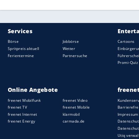
Nach der Abfahrt des BVB-Mannschaftsb
Uhr hatte sich der Vorfall ereignet. Eine
gebracht, das bestätigte der
BVB
. Um wen
Medienangaben zufolge soll es BVB-Innen
Empfohlener externer Inhalt:
Glomex GmbH
Wir benötigen Ihre Zustimmung, um den von un
anzuzeigen. Sie können diesen mit einem Klick a
jetzt aktivieren
Ich bin damit einverstanden, dass mir externe In
Daten an Drittplattformen übermittelt werden.
Meh
"Bombenexplosion am
Mannschaftsbus
a
Gefahr im und am Stadion", twitterte de
seien geborsten. Die Polizei war "mit star