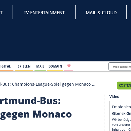
INTERNET
TV-ENTERTAINMENT
♥
IFESTYLE
DIGITAL
SPIELEN
MAIL
DOMAIN
Dortmund-Bus: Champions-League-Spiel gegen Monaco abges
m Dortmund-Bus: