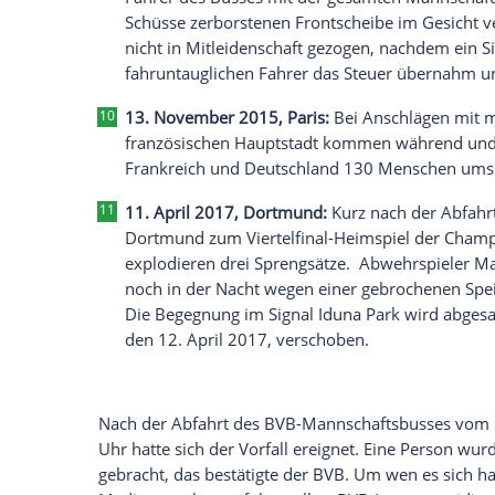
3. März 2009, Lahore/
Pakistan
:
Auf 
die beiden Busse des Cricket-Teams v
genommen. Sechs Polizisten und zwei 
Handelns der Busfahrer werden nur zw
Ausrichterrolle der WM 2009 entzoge
8. Januar 2010, Cabinda/
Angola
: Zwe
in
Angola
greifen Unbekannte den M
Republik Kongo und der angolanische
sterben, unter anderem zwei Spieler 
Turnier zurück.
15. April 2013, Boston
: Im Zielberei
Sprengsätze, die drei Zuschauer in d
verletzt. Die beiden Täter werden tagel
6. April 2015, Istanbul:
Bei dem Ansch