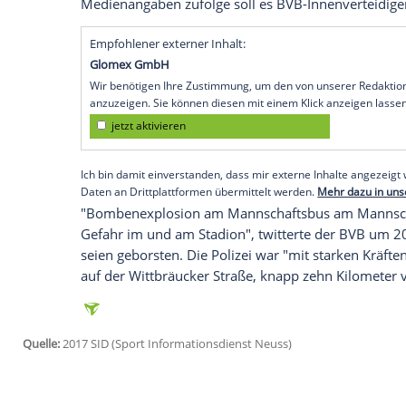
Fahrer des Busses mit der gesamten M
Schüsse zerborstenen Frontscheibe im 
nicht in Mitleidenschaft gezogen, nac
fahruntauglichen Fahrer das Steuer 
13. November 2015, Paris:
Bei Anschl
französischen Hauptstadt kommen 
Frankreich und Deutschland 130 Men
11. April 2017, Dortmund:
Kurz nach 
Dortmund zum Viertelfinal-Heimspie
explodieren drei Sprengsätze. Abwehr
noch in der Nacht wegen einer gebro
Die Begegnung im Signal Iduna Park 
den 12. April 2017, verschoben.