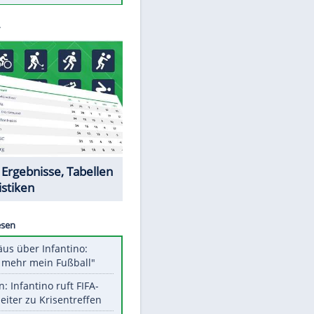
Todsünden im Restaurant
Die teuersten Neuzugänge der
BVB-Geschichte
Die gruseligsten Ort der Welt
Daten zwischen Windows und
Android austauschen
Ein Hyperschall-Jet für die Straße
Datencenter