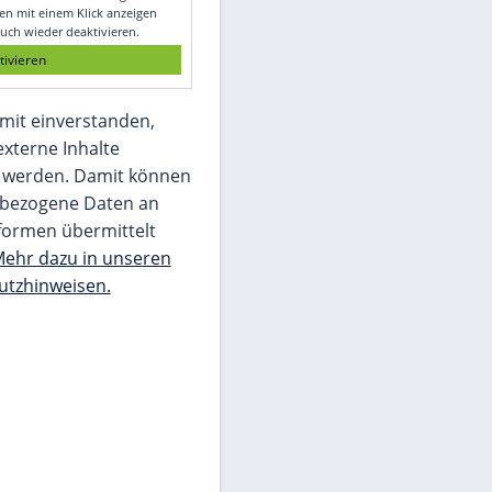
Glomex GmbH
Wir benötigen Ihre Zustimmung, um den
von unserer Redaktion eingebundenen
Inhalt von Glomex GmbH anzuzeigen. Sie
können diesen mit einem Klick anzeigen
lassen und auch wieder deaktivieren.
jetzt aktivieren
Ich bin damit einverstanden,
dass mir externe Inhalte
angezeigt werden. Damit können
personenbezogene Daten an
Drittplattformen übermittelt
werden.
Mehr dazu in unseren
Datenschutzhinweisen.