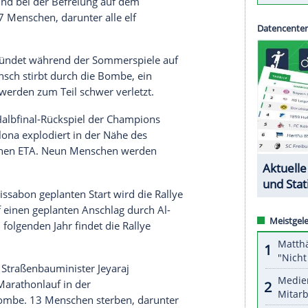
s BVB abgesagt worden.
-Spiel zwischen
Borussia Dortmund
und dem
AS
nnschaftsbus
des deutschen Fußball-Topklubs
ienstagabend mit. Das Viertelfinal-Hinspiel wird
die Tickets behalten ihre Gültigkeit.
end der
Olympischen Spiele
stürmen
chwarzen Septembers" das
Quartier
der israelischen
 Angriff und bei der Befreiung auf dem
nsgesamt 17 Menschen, darunter alle elf
er Extremist zündet während der Sommerspiele auf
z. Ein Mensch stirbt durch die Bombe, ein
 Menschen werden zum Teil schwer verletzt.