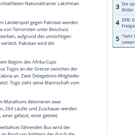
 vor dem Halbfinal-Rückspiel der
Champions
em
FC Barcelona
explodiert in der Nähe des
der baskischen
ETA
. Neun Menschen werden
or dem in
Lissabon
geplanten Start wird die
Rallye
nweise auf einen geplanten Anschlag durch
Al-
. Ab dem folgenden Jahr findet die Rallye
s
Sri Lankas
Straßenbauminister
Jeyaraj
 bei einem Marathonlauf in der
iert eine Bombe. 13 Menschen sterben, darunter
und der Leichtathleten-Nationaltrainer Lakshman