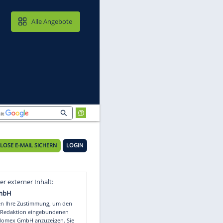
MAIL & CLOUD
Alle Angebote
agt
KOSTENLOSE E-MAIL SICHERN
LOGIN
Video
Empfohlener externer Inhalt: