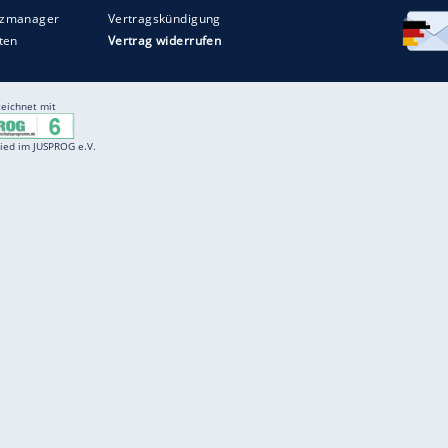
Entertainment
F
Cartoons
Spiele
D
Einbürgerungstest
Videos
f
Führerscheintest
Wissens-Quiz
f
Promi-Quiz
Witze
f
K
freenet