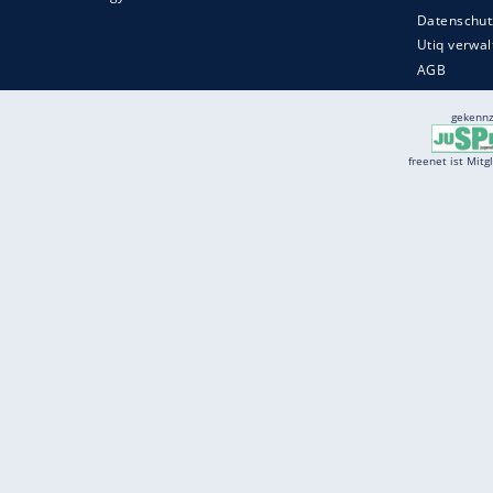
Services
Börse
Jobbörse
Spritpreis aktuell
Wetter
Ferientermine
Partnersuche
Online Angebote