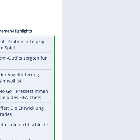
©
SID
Unsere Themen-Highlights
Sprengstoff-Drohne in Leipzig:
Semtex im Spiel
Diese Promi-Outfits sorgten für
Aufruhr!