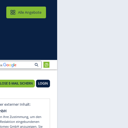
MAIL & CLOUD
Alle Angebote
KOSTENLOSE E-MAIL SICHERN
LOGIN
Video
Empfohlener externer Inhalt: