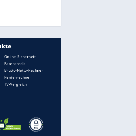
Times: Infantino bietet WM-
Finale für Unterstützung
Medien: Infantino ruft FIFA-
Mitarbeiter zu Krisentreffen
DFB: Ermittlungen im "Fall
Freigang" dauern noch an