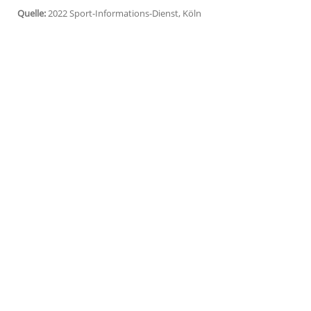
Schiedsrichter Antonio Mateu Lahoz (Spa
im Elfmeterschießen im WM-Viertelfinale 
"Ich war ziemlich verärgert", sagte Messi
man dann sofort bestraft wird, aber die 
Weltverband FIFA müsse dies analysieren
wichtigen Spiel aufbieten, wenn er den A
Unparteiische hatte 16 Gelbe Karte und 
den Niederländer Denzel Dumfries gezüc
Quelle:
2022 Sport-Informations-Dienst, Köln