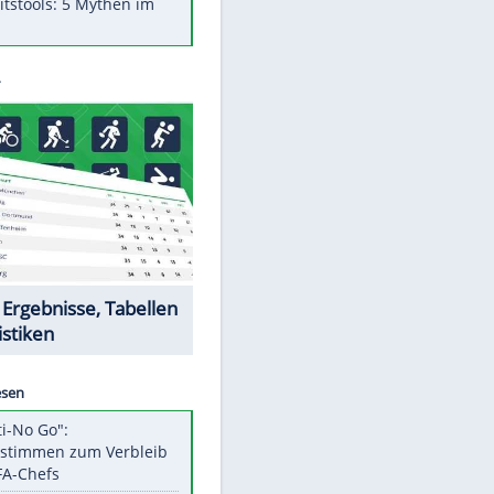
Was bei der Vogelfütterung
wirklich sinnvoll ist
"Infanti-No Go": Pressestimmen
zum Verbleib des FIFA-Chefs
Im Zeitraffer: Die Entwicklung
des Lenkrades
Lebensmittel, die nicht schlecht
werden
Sicherheitstools: 5 Mythen im
Check
EITE
Datencenter