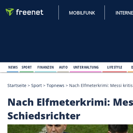
MOBILFUNK
NEWS
SPORT
FINANZEN
AUTO
UNTERHALTUNG
L
Startseite
>
Sport
>
Topnews
>
Nach Elfmeterkrimi: 
Nach Elfmeterkrimi: 