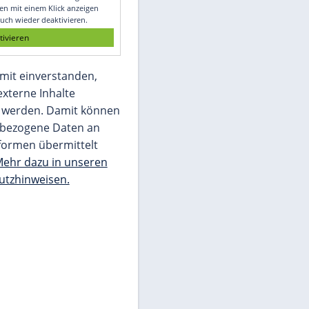
Glomex GmbH
Wir benötigen Ihre Zustimmung, um den
von unserer Redaktion eingebundenen
Inhalt von Glomex GmbH anzuzeigen. Sie
können diesen mit einem Klick anzeigen
lassen und auch wieder deaktivieren.
jetzt aktivieren
Ich bin damit einverstanden,
dass mir externe Inhalte
angezeigt werden. Damit können
personenbezogene Daten an
Drittplattformen übermittelt
werden.
Mehr dazu in unseren
Datenschutzhinweisen.