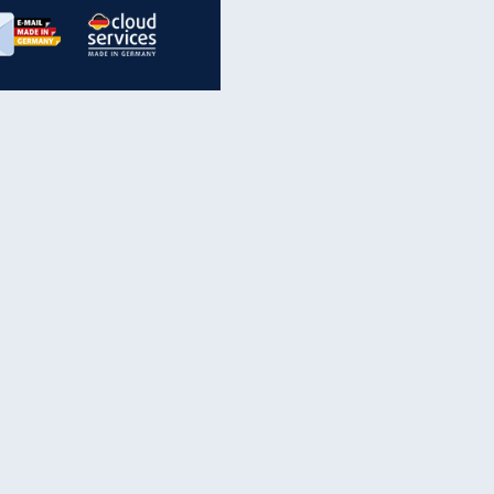
inanzen & Produkte
iscounter-Angebote
Online-Sicherheit
reenet Cloud
Ratenkredit
reenet Mail
Brutto-Netto-Rechner
reenet Webhosting
Rentenrechner
fz-Versicherung
TV-Vergleich