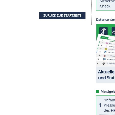
nien) beim 4:3-Sieg des zweimaligen Weltmeisters
gegen die Niederlande (2:2 n.V.).
, "ich möchte nicht über den Schiri reden, weil
Leute haben gesehen, was passiert ist." Der
, "sie können nicht einen Referee in einem so
nforderungen nicht gerecht wird". Der
eine Gelb-Rote Karte beim Elfmeterschießen für
kt.
ZURÜCK ZUR STARTS