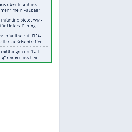
Aktuelle Ergebnisse, Tabellen
und Statistiken
Meistgelesen
"Infanti-No Go":
Pressestimmen zum Verbleib
des FIFA-Chefs
Matthäus über Infantino:
"Nicht mehr mein Fußball"