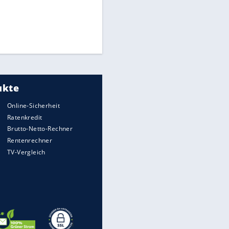
Times: Infantino bietet WM-
Finale für Unterstützung
Millionendeal perfekt:
Diomande wechselt nach
Madrid
Torlos gegen Kaiserslautern:
Stotterstart von Wolfsburg