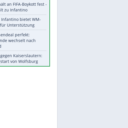
Aktuelle Ergebnisse, Tabellen
und Statistiken
Meistgelesen
"Infanti-No Go":
EITE
Pressestimmen zum Verbleib
des FIFA-Chefs
UEFA hält an FIFA-Boykott fest -
CAF hält zu Infantino