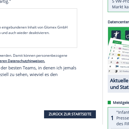
des Olympia-Qualifikationsturniers in
Kroatien
(MVP) dankbar entgegen, doch der
Nationalspieler
tschen
Basketballer
eigentlich nichts daraus. "Mir
sagte der Berliner: "Ich wusste ehrlich gesagt gar
e ich nicht."
018 in der
NBA
unterwegs ist, derzeit aber keinen
34) über
Favorit
Brasilien
, der das
Ticket
für die
"Ich habe versucht, aggressiv zu sein", sagte der
nkte gemacht als die anderen. Das nächste Mal ist
am
so großartig."
serer Redaktion eingebundenen Inhalt von Glomex GmbH
nzeigen lassen und auch wieder deaktivieren.