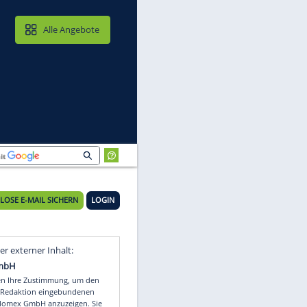
MAIL & CLOUD
Alle Angebote
KOSTENLOSE E-MAIL SICHERN
LOGIN
Video
Empfohlener externer Inhalt: