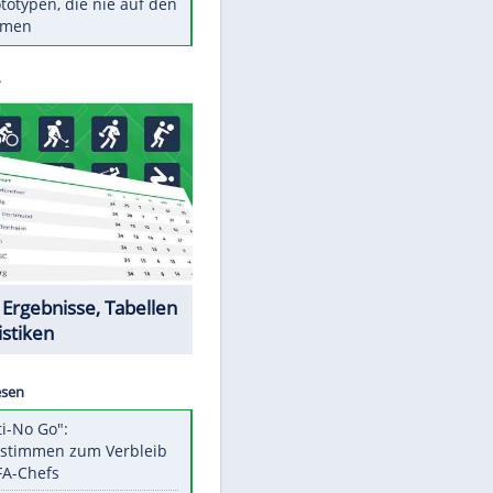
Diese TV-Legenden sind bis
heute unvergessen
Woran man Menschen mit
niedrigem EQ erkennt
Torlos gegen Kaiserslautern:
Stotterstart von Wolfsburg
Ist ein Vulkanausbruch in
Deutschland möglich?
5 VW-Prototypen, die nie auf den
Markt kamen
Datencenter