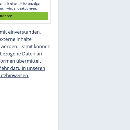
Glomex GmbH
Wir benötigen Ihre Zustimmung, um den
von unserer Redaktion eingebundenen
Inhalt von Glomex GmbH anzuzeigen. Sie
können diesen mit einem Klick anzeigen
lassen und auch wieder deaktivieren.
jetzt aktivieren
Ich bin damit einverstanden,
dass mir externe Inhalte
angezeigt werden. Damit können
personenbezogene Daten an
Drittplattformen übermittelt
werden.
Mehr dazu in unseren
Datenschutzhinweisen.