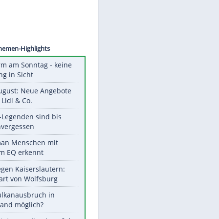
©
SID
Unsere Themen-Highlights
Hitzealarm am Sonntag - keine
Abkühlung in Sicht
Ab 10. August: Neue Angebote
bei ALDI, Lidl & Co.