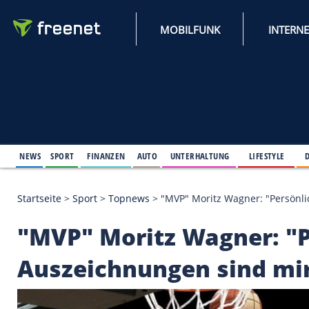
MOBILFUNK
NEWS
SPORT
FINANZEN
AUTO
UNTERHALTUNG
L
Startseite
>
Sport
>
Topnews
>
"MVP" Moritz Wagner
"MVP" Moritz Wagne