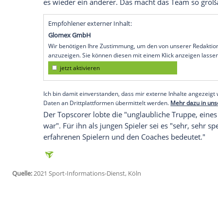
Köln (SID) -
Moritz Wagner
nahm am Ende 
den Preis für den wertvollsten Spieler 
machte sich nach dem
Finalsieg
der deu
sind persönliche
Auszeichnungen
egal", 
nicht, dass es einen Preis gab. Dafür spiel
Mit 28 Punkten hatte
Wagner
, der seit 2
Vertrag
hat, großen Anteil am 75:64 (36:
Olympischen Spiele
in
Tokio
einbrachte. 
24-Jährige: "Dieses Mal habe ich mehr Pu
es wieder ein anderer. Das macht das
Te
Empfohlener externer Inhalt:
Glomex GmbH
Wir benötigen Ihre Zustimmung, um den von un
anzuzeigen. Sie können diesen mit einem Klick a
jetzt aktivieren