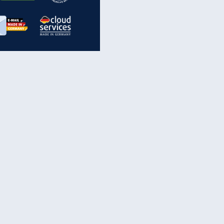
inanzen & Produkte
iscounter-Angebote
Online-Sicherheit
reenet Cloud
Ratenkredit
reenet Mail
Brutto-Netto-Rechner
reenet Webhosting
Rentenrechner
fz-Versicherung
TV-Vergleich