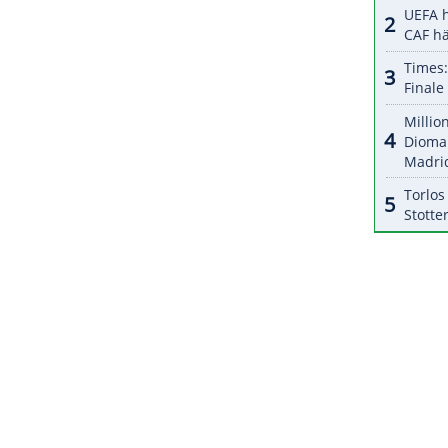
halte angezeigt werden. Damit können personenbezogene
r dazu in unseren Datenschutzhinweisen.
uppe, eines der besten Teams, in denen ich jemals
ehr, sehr speziell zu sehen, wieviel es den
eutet."
ZURÜCK ZUR STARTS