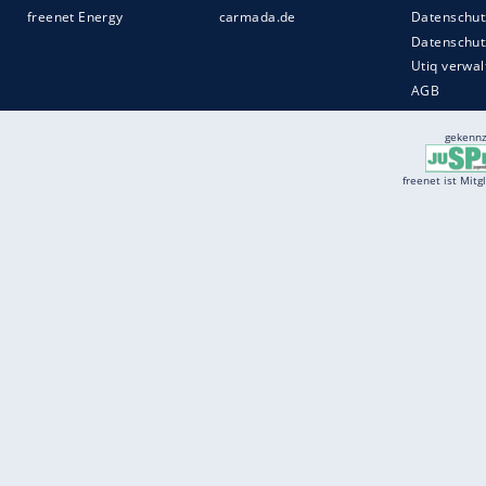
Services
Börse
Jobbörse
Spritpreis aktuell
Wetter
Ferientermine
Partnersuche
Online Angebote