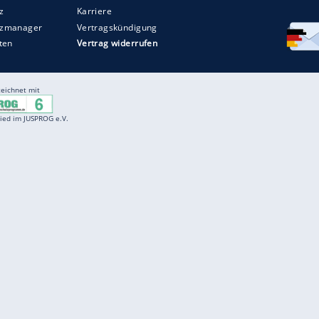
Entertainment
F
Cartoons
Spiele
D
Einbürgerungstest
Videos
f
Führerscheintest
Wissens-Quiz
f
Promi-Quiz
Witze
f
K
freenet