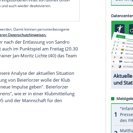
ten die Rheinhessen am Montag nicht nur auf den
l Punkten nach zwei Spielen, sondern vor allem
d um den Spielerstreik am vergangenen Mittwoch
m Szalai
.
n Spieltag bereits die zweite Trainerentlassung.
vid Wagner
getrennt.
serer Redaktion eingebundenen Inhalt von Glomex GmbH
nzeigen lassen und auch wieder deaktivieren.
halte angezeigt werden. Damit können personenbezogene
r dazu in unseren Datenschutzhinweisen.
en November nach der Entlassung von
Sandro