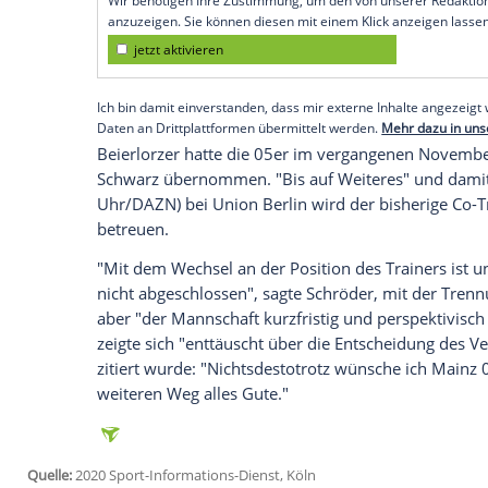
Mainz
(SID) - Mit diesem Schritt reagier
sportlichen Fehlstart in der Liga mit nul
auch auf die Turbulenzen im Verein run
nach der Aussortierung von Stürmer
Ada
Damit hat die Bundesliga nach dem zweite
Am Sonntag hatte sich
Schalke 04
von
Da
Empfohlener externer Inhalt:
Glomex GmbH
Wir benötigen Ihre Zustimmung, um den von un
anzuzeigen. Sie können diesen mit einem Klick a
jetzt aktivieren
Ich bin damit einverstanden, dass mir externe In
Daten an Drittplattformen übermittelt werden.
Meh
Beierlorzer
hatte die 05er im vergangen