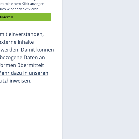
Glomex GmbH
Wir benötigen Ihre Zustimmung, um den
von unserer Redaktion eingebundenen
Inhalt von Glomex GmbH anzuzeigen. Sie
können diesen mit einem Klick anzeigen
lassen und auch wieder deaktivieren.
jetzt aktivieren
Ich bin damit einverstanden,
dass mir externe Inhalte
angezeigt werden. Damit können
personenbezogene Daten an
Drittplattformen übermittelt
werden.
Mehr dazu in unseren
Datenschutzhinweisen.