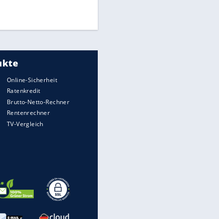
UEFA hält an FIFA-Boykott fest -
CAF hält zu Infantino
Medien: Infantino ruft FIFA-
Mitarbeiter zu Krisentreffen