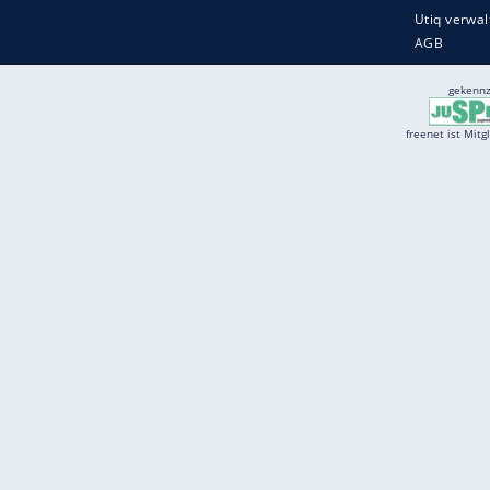
Services
Börse
Jobbörse
Spritpreis aktuell
Wetter
Ferientermine
Partnersuche
Online Angebote
freenet Mobilfunk
freenet Video