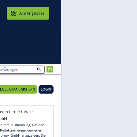
MAIL & CLOUD
Alle Angebote
KOSTENLOSE E-MAIL SICHERN
LOGIN
Video
Empfohlener externer Inhalt: