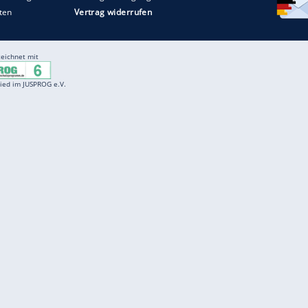
Entertainment
F
Cartoons
Spiele
D
Einbürgerungstest
Videos
f
Führerscheintest
Wissens-Quiz
f
Promi-Quiz
Witze
f
K
freenet
Kundenservice
Gender-Hinweis