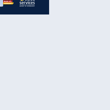
inanzen & Produkte
iscounter-Angebote
Online-Sicherheit
reenet Cloud
Ratenkredit
reenet Mail
Brutto-Netto-Rechner
reenet Webhosting
Rentenrechner
fz-Versicherung
TV-Vergleich