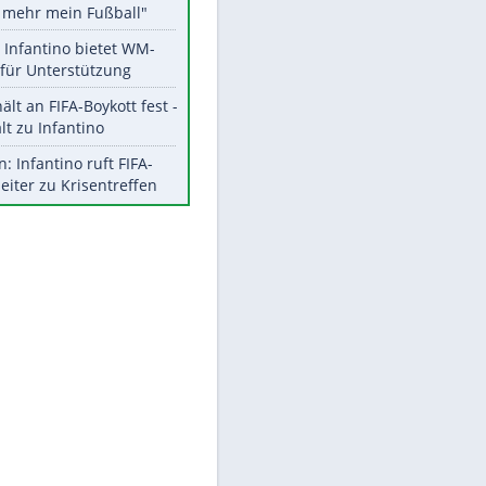
Aktuelle Ergebnisse, Tabellen
und Statistiken
Meistgelesen
"Infanti-No Go":
Pressestimmen zum Verbleib
des FIFA-Chefs
Matthäus über Infantino:
"Nicht mehr mein Fußball"
EITE
Times: Infantino bietet WM-
Finale für Unterstützung