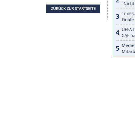
 und damit auch im Punktspiel am Freitag (20.30
herige Co-Trainer
Jan-Moritz Lichte
(40) das Team
iners ist unsere Analyse der aktuellen Situation
it der Trennung von
Beierlorzer
wolle der Klub
rspektivisch neue Impulse geben".
Beierlorzer
dung des Vereins", wie er in einer Klubmitteilung
 ich
Mainz
05 und der Mannschaft für den
ZURÜCK ZUR STARTS