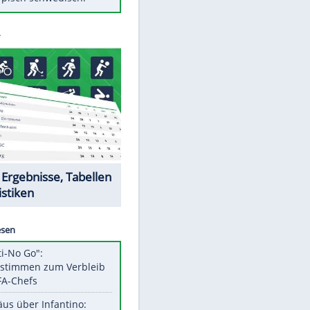
Diese Autos haben uns verlassen
FCH: Schmidt lässt Zukunft
weiter offen
Mit diesen Tricks wird der Grill
ruckzuck sauber
So nutzt man alte Smartphones
sinnvoll
Das ist typisch schwedisch!
Datencenter