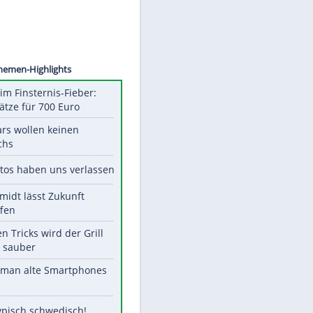
©
SID
Unsere Themen-Highlights
Spanien im Finsternis-Fieber:
Balkonplätze für 700 Euro
Diese Stars wollen keinen
Nachwuchs