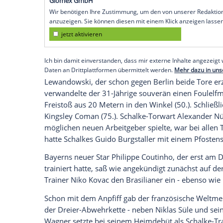
Gelsenkirchen
(SID) - Der polnische Torj
ein 3:0 (1:0) bei
Schalke 04
. Nach dem en
setzten die Münchner mit dem 15. Sieg im 
Seit 2010 haben sie nicht mehr gegen di
Schalke
wartet dagegen auch unter dem 
Monaten auf einen Heimsieg: Seit dem 2
die Gelsenkirchener kein Bundesligaspi
Empfohlener externer Inhalt:
Glomex GmbH
Wir benötigen Ihre Zustimmung, um den von un
anzuzeigen. Sie können diesen mit einem Klick a
jetzt aktivieren
Ich bin damit einverstanden, dass mir externe In
Daten an Drittplattformen übermittelt werden.
Meh