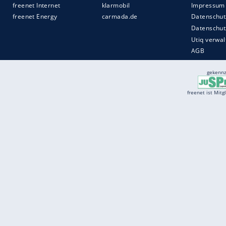
Quelle:
2019 Sport-Informations-Dienst, Köln
Services
Börse
Jobbörse
Spritpreis aktuell
Wetter
Ferientermine
Partnersuche