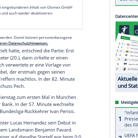
äger bescherte dem Titelverteidiger im Alleingang
ttäuschenden 2:2 zum Auftakt gegen
Hertha BSC
18. Duell eine eindrucksvolle Erfolgsserie fort:
e Königsblauen verloren.
neuen Trainer
David Wagner
seit mehr als sieben
:1 am 20. Januar gegen den
VfL Wolfsburg
haben
el mehr in der heimischen Arena gewonnen.
serer Redaktion eingebundenen Inhalt von Glomex GmbH
nzeigen lassen und auch wieder deaktivieren.
halte angezeigt werden. Damit können personenbezogene
r dazu in unseren Datenschutzhinweisen.