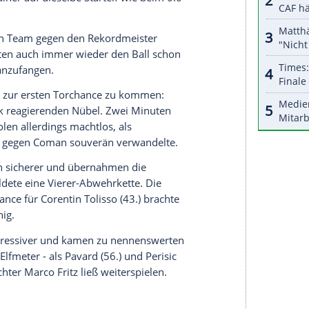
de Tore erzielt hatte, entschied die Partie: Erst
n Foulelfmeter (20.), dann zirkelte er einen
). Schließlich verwertete er eine Vorlage von
exander Nübel
, der erstmals gegen seinen
 bei allen Treffern machtlos. In der 82. Minute
nem Pfostenschuss Pech.
er erst am Dienstag zum ersten Mal in
München
chst auf der Bank. In der 57. Minute wechselte
 ebenso wie Bundesliga-Rückkehrer
Ivan Perisic
.
sche Weltmeister
Lucas Hernandez
sein Debüt in
üle
und seinem Landsmann Benjamin Pavard.
chalke-Trainer auf dieselbe Startelf wie beim 0:0
ach
.
von 1997 sein Team gegen den Rekordmeister