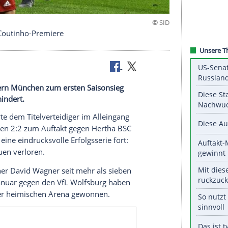
ten Sieg - Coutinho-Premiere
dowski Bayern München zum ersten Saisonsieg
isters verhindert.