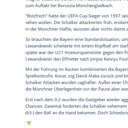
Lewandowski
, der schon gegen
Berlin
bei
verwandelte der 31-Jährige souverän eine
Freistoß aus 20 Metern in den Winkel (50.
Kingsley Coman
(75.). Schalke-Torwart
Al
möglichen neuen Arbeitgeber spielte, war
hatte Schalkes Guido Burgstaller mit ei
Bayerns neuer Star
Philippe Coutinho
, d
trainiert hatte, saß wie angekündigt zunä
Trainer
Niko Kovac
den Brasilianer ein -
Schon mit dem Anpfiff gab der französi
der Dreier-Abwehrkette - neben
Niklas S
Wagner
setzte bei seinem Heimdebüt als S
zum Auftakt bei
Borussia Mönchengladb
"Rotzfrech" hatte der UEFA-Cup-Sieger 