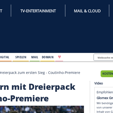
INTERNET
TV-ENTERTAINMENT
♥
IFESTYLE
DIGITAL
SPIELEN
MAIL
DOMAIN
ayern mit Dreierpack zum ersten Sieg - Coutinho-Prem
Bayern mit Dreierpac