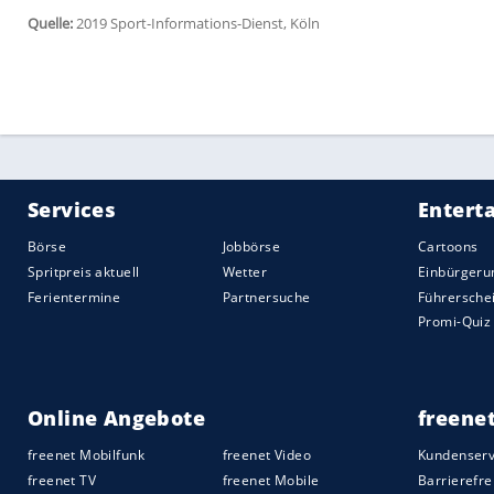
sehen wollen. Die Schalker attackierten 
in der Münchner Hälfte, wussten aber ni
So brauchten die Bayern eine Standards
Lewandowski
scheiterte mit einem Kopfb
später war der U21-Vizeeuropameister ge
Lewandowski
den Elfmeter nach Jonjoe 
Mit der Führung im Rücken kombinierten
Spielkontrolle.
Kovac
zog
David
Alaba zur
Schalker Attacken wurden zaghafter. Auße
die Münchner Überlegenheit vor der Pau
Erst nach dem 0:2 wurden die Gastgebe
Chancen. Zweimal forderten die Schalker
(63.) den Ball an die Hand bekamen. Doch