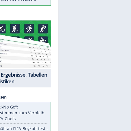
Diese Autos haben uns verlassen
Auftakt-Misere gestoppt: Berlin
gewinnt in Bochum
Mit diesen Tricks wird der Grill
ruckzuck sauber
So nutzt man alte Smartphones
sinnvoll
Das ist typisch schwedisch!
Datencenter