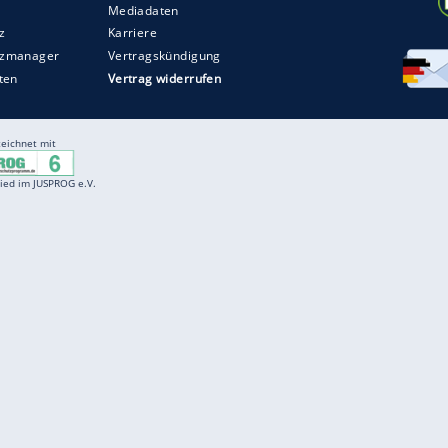
ZURÜCK ZUR STARTS
Entertainment
F
Cartoons
Spiele
D
Einbürgerungstest
Videos
f
Führerscheintest
Wissens-Quiz
f
Promi-Quiz
Witze
f
K