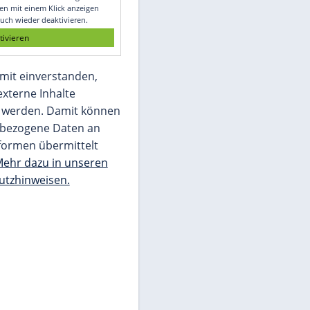
Glomex GmbH
Wir benötigen Ihre Zustimmung, um den
von unserer Redaktion eingebundenen
Inhalt von Glomex GmbH anzuzeigen. Sie
können diesen mit einem Klick anzeigen
lassen und auch wieder deaktivieren.
jetzt aktivieren
Ich bin damit einverstanden,
dass mir externe Inhalte
angezeigt werden. Damit können
personenbezogene Daten an
Drittplattformen übermittelt
werden.
Mehr dazu in unseren
Datenschutzhinweisen.