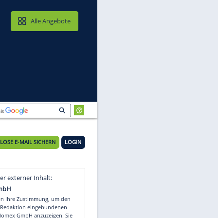
MAIL & CLOUD
Alle Angebote
iere
KOSTENLOSE E-MAIL SICHERN
LOGIN
k
Video
Empfohlener externer Inhalt: