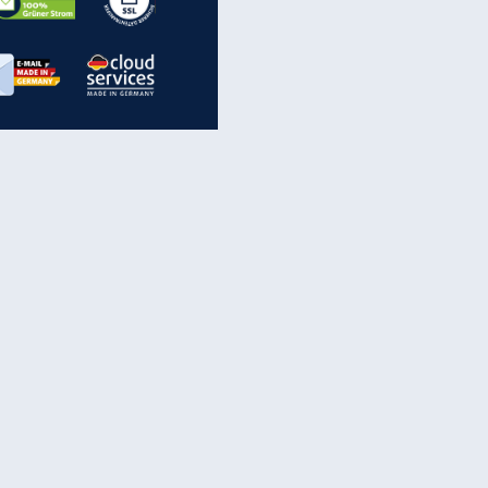
EITE
inanzen & Produkte
iscounter-Angebote
Online-Sicherheit
reenet Cloud
Ratenkredit
reenet Mail
Brutto-Netto-Rechner
reenet Webhosting
Rentenrechner
fz-Versicherung
TV-Vergleich