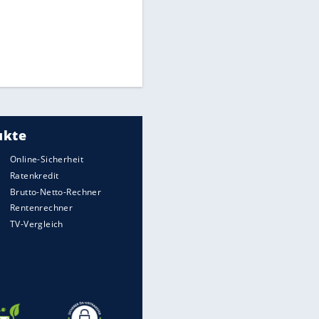
Times: Infantino bietet WM-
Finale für Unterstützung
Medien: Infantino ruft FIFA-
Mitarbeiter zu Krisentreffen