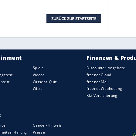
früh, eroberten auch immer wieder den Ball schon
chts damit anzufangen.
ituation, um zur ersten Torchance zu kommen:
all am stark reagierenden
Nübel
. Zwei Minuten
gen den Polen allerdings machtlos, als
Kennys Foul gegen
Coman
souverän verwandelte.
 die Bayern sicherer und übernahmen die
ück und bildete eine Vierer-Abwehrkette. Die
r einer Chance für Corentin Tolisso (43.) brachte
se aber wenig.
r wieder aggressiver und kamen zu nennenswerten
 vehement Elfmeter - als Pavard (56.) und
Perisic
 Schiedsrichter Marco Fritz ließ weiterspielen.