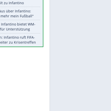
Aktuelle Ergebnisse, Tabellen
und Statistiken
Meistgelesen
"Infanti-No Go":
Pressestimmen zum Verbleib
des FIFA-Chefs
UEFA hält an FIFA-Boykott fest -
CAF hält zu Infantino
Matthäus über Infantino:
"Nicht mehr mein Fußball"