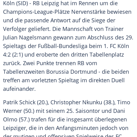
Köln
(SID) -
RB Leipzig
hat im Rennen um die
Champions-League-Plätze Nervenstärke bewiesen
und die passende Antwort auf die Siege der
Verfolger geliefert. Die Mannschaft von Trainer
Julian Nagelsmann
gewann zum Abschluss des 29.
Spieltags der
Fußball-Bundesliga
beim
1. FC Köln
4:2 (2:1) und eroberte den dritten
Tabellenplatz
zurück. Zwei Punkte trennen RB vom
Tabellenzweiten
Borussia Dortmund
- die beiden
treffen am vorletzten Spieltag im direkten Duell
aufeinander.
Patrik Schick
(20.), Christopher Nkunku (38.),
Timo
Werner
(50.) mit seinem 25. Saisontor und
Dani
Olmo
(57.) trafen für die insgesamt überlegenen
Leipziger, die in den Anfangsminuten jedoch von
der mutigen und offensiven Spielweise des FC