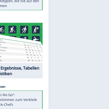
Diese TV-Legenden sind bis
heute unvergessen
Woran man Menschen mit
niedrigem EQ erkennt
Torlos gegen Kaiserslautern:
Stotterstart von Wolfsburg
Ist ein Vulkanausbruch in
Deutschland möglich?
5 VW-Prototypen, die nie auf den
Markt kamen
Datencenter