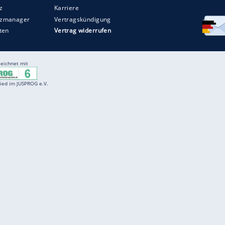
Entertainment
F
Cartoons
Spiele
D
Einbürgerungstest
Videos
f
Führerscheintest
Wissens-Quiz
f
Promi-Quiz
Witze
f
K
freenet