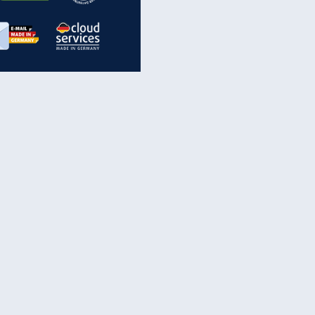
inanzen & Produkte
iscounter-Angebote
Online-Sicherheit
reenet Cloud
Ratenkredit
reenet Mail
Brutto-Netto-Rechner
reenet Webhosting
Rentenrechner
fz-Versicherung
TV-Vergleich