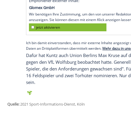
Köln (SID) - U21-Nationaltrainer "
Kevin
hä
auch in einer sehr guten Verfassung", sa
Volland
schon bei der
AS Monaco
besucht
hatte das letzte seiner zehn A-Länderspie
Dagegen ist
Thomas Müller
keine Option
gegenüber
Kuntz
bereits frühzeitig erklär
Borussia Dortmunds
Mats Hummels
häng
Nationalmannschaft ab.
Empfohlener externer Inhalt:
Glomex GmbH
Wir benötigen Ihre Zustimmung, um den von un
anzuzeigen. Sie können diesen mit einem Klick a
jetzt aktivieren