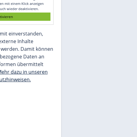
Glomex GmbH
Wir benötigen Ihre Zustimmung, um den
von unserer Redaktion eingebundenen
Inhalt von Glomex GmbH anzuzeigen. Sie
können diesen mit einem Klick anzeigen
lassen und auch wieder deaktivieren.
jetzt aktivieren
Ich bin damit einverstanden,
dass mir externe Inhalte
angezeigt werden. Damit können
personenbezogene Daten an
Drittplattformen übermittelt
werden.
Mehr dazu in unseren
Datenschutzhinweisen.