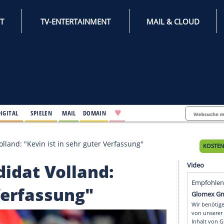
INTERNET
TV-ENTERTAINMENT
♥
IFESTYLE
DIGITAL
SPIELEN
MAIL
DOMAIN
andidat Volland: "Kevin ist in sehr guter Verfassung"
Kandidat Volland: