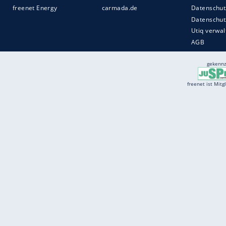
Services
Börse
Jobbörse
Spritpreis aktuell
Wetter
Ferientermine
Partnersuche
Online Angebote