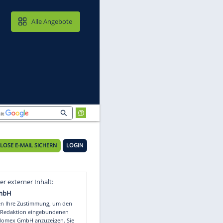
MAIL & CLOUD
Alle Angebote
KOSTENLOSE E-MAIL SICHERN
LOGIN
Video
Empfohlener externer Inhalt: