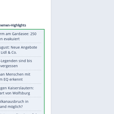
©
SID
Unsere Themen-Highlights
Feueralarm am Gardasee: 250
Menschen evakuiert
Ab 10. August: Neue Angebote
bei ALDI, Lidl & Co.