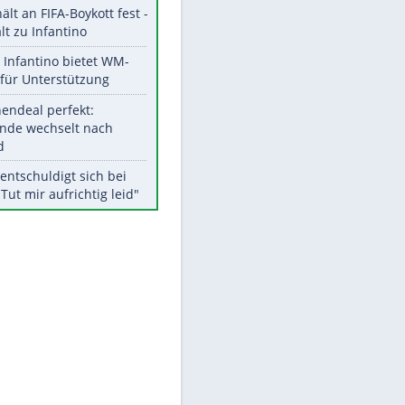
Aktuelle Ergebnisse, Tabellen
und Statistiken
Meistgelesen
"Infanti-No Go":
EITE
Pressestimmen zum Verbleib
des FIFA-Chefs
UEFA hält an FIFA-Boykott fest -
CAF hält zu Infantino