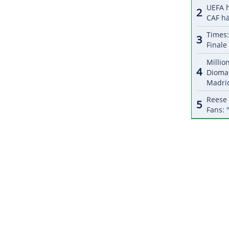
halte angezeigt werden. Damit können personenbezogene
r dazu in unseren Datenschutzhinweisen.
Kruse
auf dem
Zettel
, den er zuletzt beim Spiel
e. Generell sucht der 58-Jährige "belastbare
n sind". Für das
Turnier
in
Tokio
darf
Kuntz
nur
en. Nur drei Spieler dürfen älter als 23 Jahre
ZURÜCK ZUR STARTS