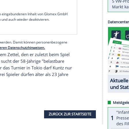
tte auf jeden Fall Lust und ist in
Monaco
aktuell ja
gte
Kuntz
im
Interview
mit ran.de.
Kuntz
habe
, um ihn besser kennenzulernen. Der 28-Jährige
le 2016 bestritten.
 für die
Olympischen Spiele
. Der Bayern-Star hatte
t, nicht für
Olympia
zur
Verfügung
zu stehen. Bei
e es von seinem möglichen EM-Einsatz bei der A-
serer Redaktion eingebundenen Inhalt von Glomex GmbH
nzeigen lassen und auch wieder deaktivieren.