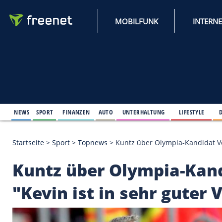
MOBILFUNK
NEWS
SPORT
FINANZEN
AUTO
UNTERHALTUNG
L
Startseite
>
Sport
>
Topnews
>
Kuntz über Olympia-K
Kuntz über Olympia-