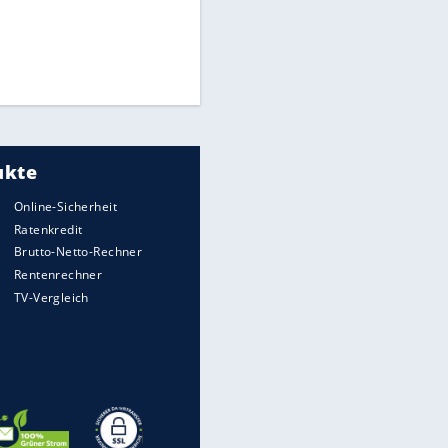
Times: Infantino bietet WM-
Finale für Unterstützung
Millionendeal perfekt:
Diomande wechselt nach
Madrid
Reese entschuldigt sich bei
Fans: "Tut mir aufrichtig leid"