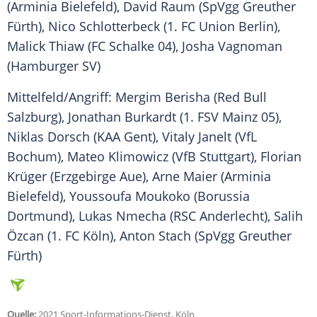
(
Arminia Bielefeld
), David Raum (
SpVgg Greuther
Fürth
), Nico Schlotterbeck (1. FC Union Berlin),
Malick Thiaw (
FC Schalke 04
), Josha Vagnoman
(
Hamburger SV
)
Mittelfeld/Angriff: Mergim Berisha (Red Bull
Salzburg), Jonathan Burkardt (
1. FSV Mainz 05
),
Niklas Dorsch (KAA Gent), Vitaly Janelt (
VfL
Bochum
),
Mateo Klimowicz
(
VfB Stuttgart
), Florian
Krüger (Erzgebirge Aue), Arne Maier (
Arminia
Bielefeld
),
Youssoufa Moukoko
(
Borussia
Dortmund
), Lukas Nmecha (RSC Anderlecht), Salih
Özcan (
1. FC Köln
),
Anton Stach
(
SpVgg Greuther
Fürth
)
Quelle:
2021 Sport-Informations-Dienst, Köln