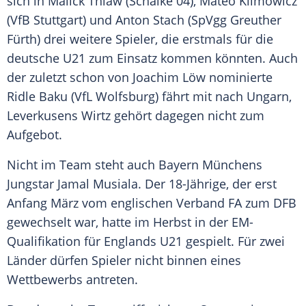
sich in Malick Thiaw (
Schalke 04
),
Mateo Klimowicz
(
VfB Stuttgart
) und
Anton Stach
(
SpVgg Greuther
Fürth
) drei weitere Spieler, die erstmals für die
deutsche U21 zum Einsatz kommen könnten. Auch
der zuletzt schon von
Joachim Löw
nominierte
Ridle Baku (
VfL Wolfsburg
) fährt mit nach
Ungarn
,
Leverkusens
Wirtz
gehört dagegen nicht zum
Aufgebot.
Nicht im Team steht auch
Bayern Münchens
Jungstar
Jamal Musiala
. Der 18-Jährige, der erst
Anfang März vom englischen Verband FA zum
DFB
gewechselt war, hatte im Herbst in der EM-
Qualifikation für Englands U21 gespielt. Für zwei
Länder dürfen Spieler nicht binnen eines
Wettbewerbs antreten.