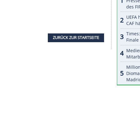
halte angezeigt werden. Damit können personenbezogene
r dazu in unseren Datenschutzhinweisen.
ausgesprochen gut. Aber, keine Frage: Als ich
ch in vier Jahren noch hier sitze, dann haben wir
etzt waren wir dreimal in einem Finale, und ich
r um die Zeit auch noch hier sitze, wäre das
nden ja was gewonnen."
an kann nur die Wahrscheinlichkeit erhöhen, dass
heinlichkeit haben wir erhöht - wir kommen
Supercup zwischen Manchester City und Chelsea
, und Chelsea ist auch wieder gut. Wie doof für