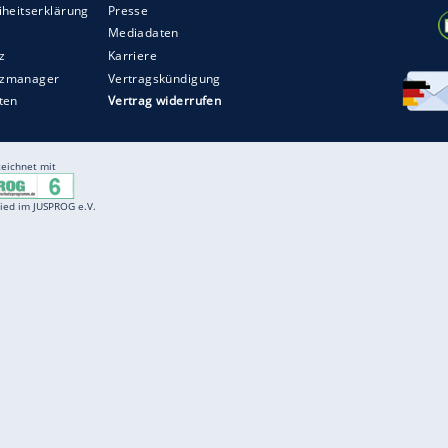
Entertainment
F
Cartoons
Spiele
D
Einbürgerungstest
Videos
f
Führerscheintest
Wissens-Quiz
f
Promi-Quiz
Witze
f
K