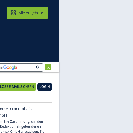
MAIL & CLOUD
Alle Angebote
KOSTENLOSE E-MAIL SICHERN
LOGIN
Video
Empfohlener externer Inhalt: