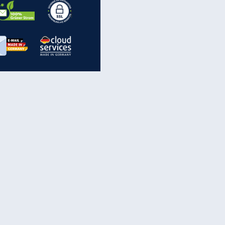
inanzen & Produkte
iscounter-Angebote
Online-Sicherheit
reenet Cloud
Ratenkredit
reenet Mail
Brutto-Netto-Rechner
reenet Webhosting
Rentenrechner
fz-Versicherung
TV-Vergleich