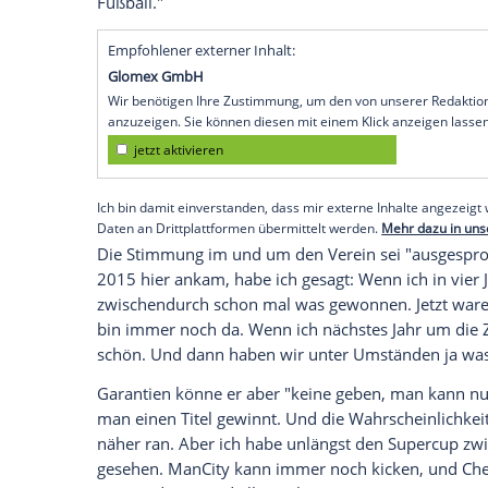
Liverpool
(SID) - "Klar ist: In
Liverpool
wür
nicht so, dass wir das Gefühl haben, un
im kicker-Interview.
Klopp
hatte bei seinem Amtsantritt eine
"Wenn wir nichts gewinnen, werden mich
gesagt habe. Aber ich persönlich habe da
unter Druck gesetzt", sagte der frühere 
Meister werden, "aber in der Zeit, in der
machen. Wir versuchen, das mit Fußball z
Fußball."
Empfohlener externer Inhalt:
Glomex GmbH
Wir benötigen Ihre Zustimmung, um den von un
anzuzeigen. Sie können diesen mit einem Klick a
jetzt aktivieren