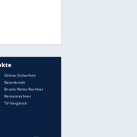
CAF hält zu Infantino
Times: Infantino bietet WM-
EITE
Finale für Unterstützung
Medien: Infantino ruft FIFA-
Mitarbeiter zu Krisentreffen
Millionendeal perfekt:
Diomande wechselt nach
Madrid