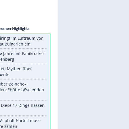
©
SID
Unsere Themen-Highlights
Drohne dringt im Luftraum von
Nato-Staat Bulgarien ein
Durch die Jahre mit Panikrocker
Udo Lindenberg