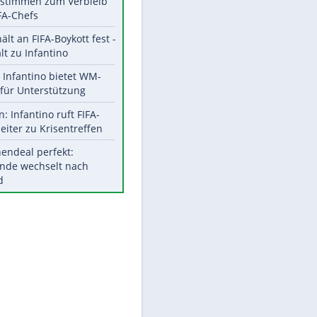
Aktuelle Ergebnisse, Tabellen
und Statistiken
Meistgelesen
"Infanti-No Go":
Pressestimmen zum Verbleib
des FIFA-Chefs
UEFA hält an FIFA-Boykott fest -