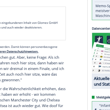
de der
Meistertitel
über allem stehen! Es ist aber
ser Wohl und Wehe hinge davon ab", sagte
Klopp
n Titel in den kommenden vier Jahren versprochen.
 massenhaft Leute daran erinnern, dass ich das
s längst vergessen. Ich fühle mich dadurch nicht
Dortmunder Coach. Natürlich wolle er
 du es nicht wirst, musst du ja auch irgendwas
u regeln - mit attraktivem und erfolgreichem
serer Redaktion eingebundenen Inhalt von Glomex GmbH
nzeigen lassen und auch wieder deaktivieren.