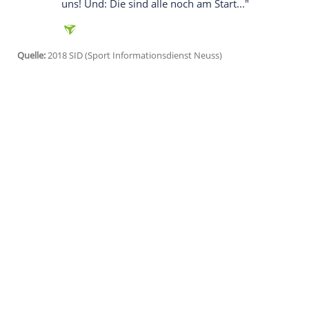
Ich bin damit einverstanden, dass mir externe In
Daten an Drittplattformen übermittelt werden.
Meh
Die Stimmung im und um den Verein sei "
2015 hier ankam, habe ich gesagt: Wenn i
zwischendurch schon mal was gewonnen. J
bin immer noch da. Wenn ich nächstes Jah
schön. Und dann haben wir unter Umstä
Garantien könne er aber "keine geben, m
man einen Titel gewinnt. Und die Wahrsc
näher ran. Aber ich habe unlängst den 
gesehen. ManCity kann immer noch kicken
uns! Und: Die sind alle noch am Start..."