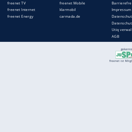
Services
Börse
Jobbörse
Spritpreis aktuell
Wetter
Ferientermine
Partnersuche