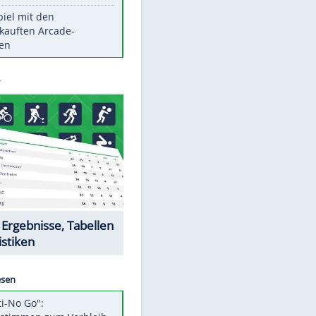
Die größten Mythen über
Medikamente
Witteks über Beinahe-
Amputation: "Hätte böse enden
können"
Vorsicht: Diese 17 Dinge hassen
Katzen
Illegales Asphalt-Kartell muss
Mio-Strafe zahlen
Memo-Spiel mit den
meistverkauften Arcade-
Maschinen
Datencenter