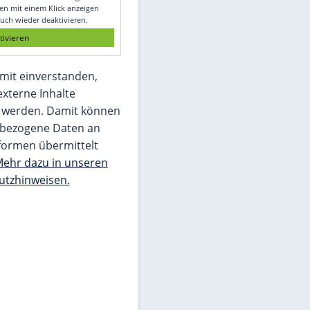
Glomex GmbH
Wir benötigen Ihre Zustimmung, um den
von unserer Redaktion eingebundenen
Inhalt von Glomex GmbH anzuzeigen. Sie
können diesen mit einem Klick anzeigen
lassen und auch wieder deaktivieren.
jetzt aktivieren
Ich bin damit einverstanden,
dass mir externe Inhalte
angezeigt werden. Damit können
personenbezogene Daten an
Drittplattformen übermittelt
werden.
Mehr dazu in unseren
Datenschutzhinweisen.