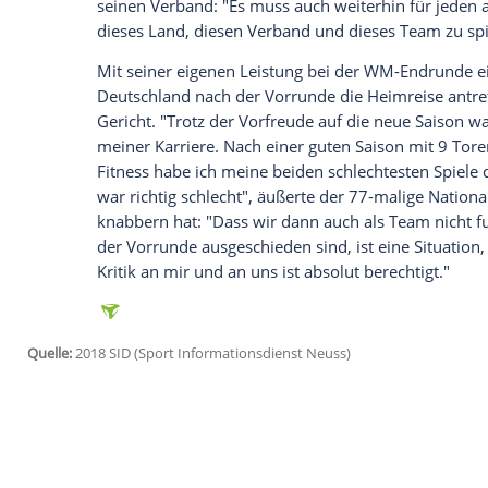
Ich bin damit einverstanden, dass mir externe In
Daten an Drittplattformen übermittelt werden.
Meh
Sollte ihn
Löw
aber nicht für das erste 
gegen Weltmeister Frankreich nominieren
spielen: "Wenn es für mich nicht reichen 
für mich nur noch mehr Ansporn, weiter 
dem
DFB
, den Personen, die mich unter
zuletzt mir selbst schuldig."
Seiner Meinung nach müsse die National
Spielern eines Landes gebildet werden u
haben". Als Spieler werde man "berufen"
seinen Verband: "Es muss auch weiterhin f
dieses Land, diesen Verband und dieses 
Mit seiner eigenen Leistung bei der WM-E