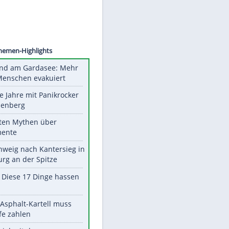
©
SID
Unsere Themen-Highlights
Waldbrand am Gardasee: Mehr
als 200 Menschen evakuiert
Durch die Jahre mit Panikrocker
Udo Lindenberg