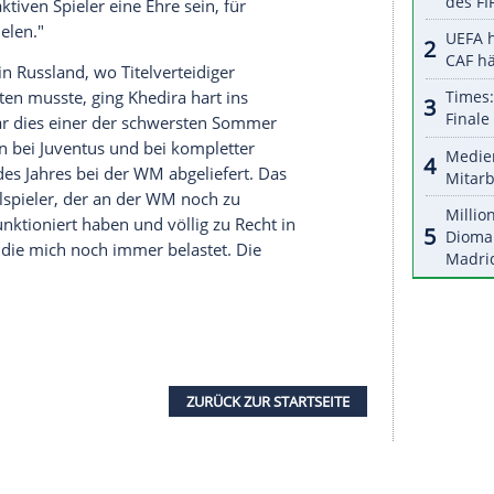
halte angezeigt werden. Damit können personenbezogene
r dazu in unseren Datenschutzhinweisen.
Saison-Länderspiel am 6. September in München
, würde er nicht die beleidigte Leberwurst
sollte, so gut kennen mich die meisten, wäre es
an mir zu arbeiten. Das bin ich meinem Sport,
stützt haben und an mich glauben, und nicht
mannschaft nach wie vor "von den besten
nd der Bundestrainer muss dazu die freie Auswahl
 und man repräsentiere dabei sein Land und
ür jeden aktiven Spieler eine Ehre sein, für
Team zu spielen."
ndrunde ein Russland, wo Titelverteidiger