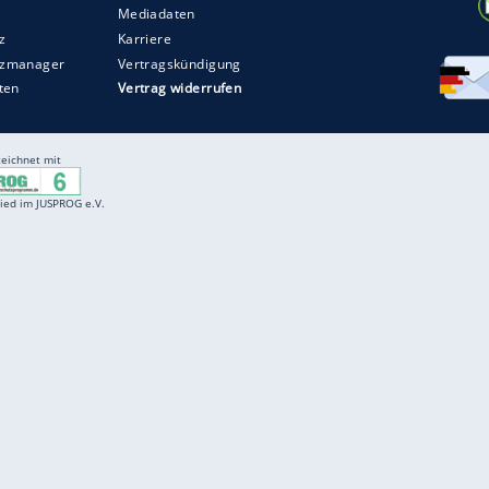
Entertainment
F
Cartoons
Spiele
D
Einbürgerungstest
Videos
f
Führerscheintest
Wissens-Quiz
f
Promi-Quiz
Witze
f
K