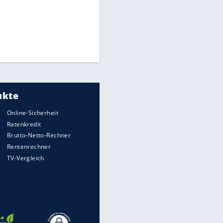
Times: Infantino bietet WM-
Finale für Unterstützung
Medien: Infantino ruft FIFA-
Mitarbeiter zu Krisentreffen
Millionendeal perfekt:
Diomande wechselt nach
Madrid
EITE