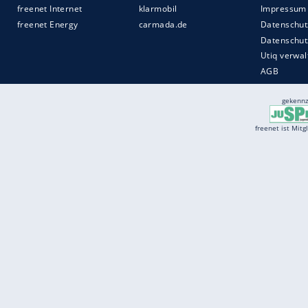
Services
Börse
Jobbörse
Spritpreis aktuell
Wetter
Ferientermine
Partnersuche