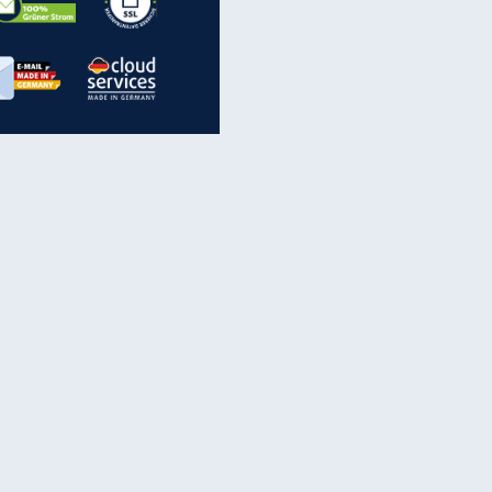
inanzen & Produkte
iscounter-Angebote
Online-Sicherheit
reenet Cloud
Ratenkredit
reenet Mail
Brutto-Netto-Rechner
reenet Webhosting
Rentenrechner
fz-Versicherung
TV-Vergleich