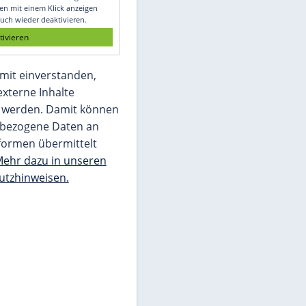
Glomex GmbH
Wir benötigen Ihre Zustimmung, um den
von unserer Redaktion eingebundenen
Inhalt von Glomex GmbH anzuzeigen. Sie
können diesen mit einem Klick anzeigen
lassen und auch wieder deaktivieren.
jetzt aktivieren
Ich bin damit einverstanden,
dass mir externe Inhalte
angezeigt werden. Damit können
personenbezogene Daten an
Drittplattformen übermittelt
werden.
Mehr dazu in unseren
Datenschutzhinweisen.