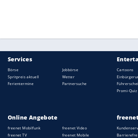
Deutschland
nach der Vorrunde die Heim
Gericht. "Trotz der Vorfreude auf die n
meiner Karriere. Nach einer guten Saison
Fitness habe ich meine beiden schlechtes
war richtig schlecht", äußerte der 77-ma
knabbern hat: "Dass wir dann auch als Te
der Vorrunde ausgeschieden sind, ist ein
Kritik an mir und an uns ist absolut berec
Quelle:
2018 SID (Sport Informationsdienst Neuss)