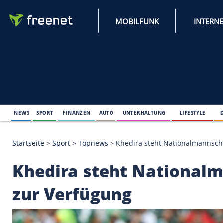
MOBILFUNK
NEWS
SPORT
FINANZEN
AUTO
UNTERHALTUNG
L
Startseite
>
Sport
>
Topnews
>
Khedira steht Natio
Khedira steht Nati