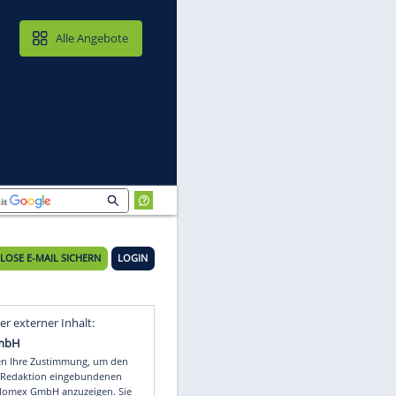
MAIL & CLOUD
Alle Angebote
KOSTENLOSE E-MAIL SICHERN
LOGIN
Video
Empfohlener externer Inhalt: