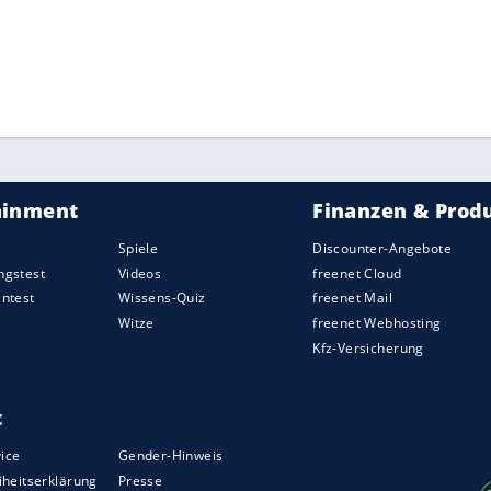
reise antreten musste, ging
Khedira
hart ins
eue Saison war dies einer der schwersten Sommer
 mit 9 Toren bei
Juventus
und bei kompletter
ten Spiele des Jahres bei der WM abgeliefert. Das
lige Nationalspieler, der an der WM noch zu
am nicht funktioniert haben und völlig zu Recht in
e Situation, die mich noch immer belastet. Die
htigt."
ZURÜCK ZUR STARTS