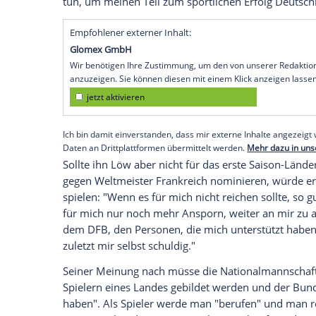
Turin
(SID) -
Sami Khedira
steht für eine
Nationalmannschaft
nach dem WM-Deba
viermaligen Weltmeister klaglos hinnehm
ich das akzeptieren, dafür habe ich Verst
2014 über die Sozialen Netzwerke mit. 
aber weiter auf ihn zählen, so der Mittel
"Sollte ich nominiert werden, weil der B
helfen könnte, dann ist das für mich im
ich auch weiterhin mit Stolz, Freude und
tun, um meinen Teil zum sportlichen Erf
Empfohlener externer Inhalt:
Glomex GmbH
Wir benötigen Ihre Zustimmung, um den von un
anzuzeigen. Sie können diesen mit einem Klick a
jetzt aktivieren