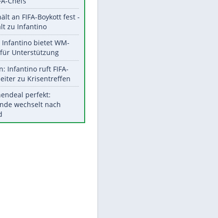
Aktuelle Ergebnisse, Tabellen
und Statistiken
Meistgelesen
"Infanti-No Go":
Pressestimmen zum Verbleib
des FIFA-Chefs
UEFA hält an FIFA-Boykott fest -
CAF hält zu Infantino