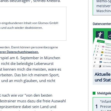
n Neustart der deutschen
Fußball-
kel zur
Verfügung
, würde aber auch das Aus beim
en. "Wenn es aktuell Bessere gibt, dann werde
ändnis", teilte der 31 Jahre alte Weltmeister von
Grundsätzlich könne Bundestrainer
Joachim Löw
feldspieler von
Juventus Turin
.
undestrainer der Meinung ist, dass ich dem
DFB
mer zugleich Ehre und Verpflichtung. Dann werde
 Willen zur Nationalmannschaft reisen, um alles zu
olg
Deutschlands
beizutragen", schrieb
Khedira
.
serer Redaktion eingebundenen Inhalt von Glomex GmbH
nzeigen lassen und auch wieder deaktivieren.