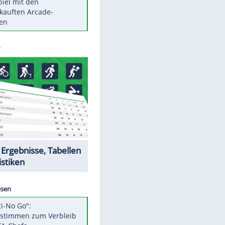
Die größten Mythen über
Medikamente
Braunschweig nach Kantersieg in
Magdeburg an der Spitze
Vorsicht: Diese 17 Dinge hassen
Katzen
Illegales Asphalt-Kartell muss
Mio-Strafe zahlen
Memo-Spiel mit den
meistverkauften Arcade-
Maschinen
Datencenter