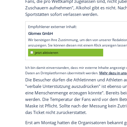
gewöhnungsbedürftig.
Tokio (SID) - Jubelnde Fans in inniger
Um
den
Olympischen Spielen
in
Tokio
(23. Ju
sind die Stadien voller Feierlichkeiten", 
Organisationskomitees der Sommerspiele:
Um die
Sicherheit
von
Olympia
zu gewähr
"unterdrückt werden", betonte
Hashimot
Organisatoren am Mittwoch bekannt gab
Fans, die pro
Wettkampf
zugelassen sind,
Zuschauern aufnehmen",
Alkohol
gibt es
Sportstätten sofort verlassen werden.
Empfohlener externer Inhalt:
Glomex GmbH
Wir benötigen Ihre Zustimmung, um den von un