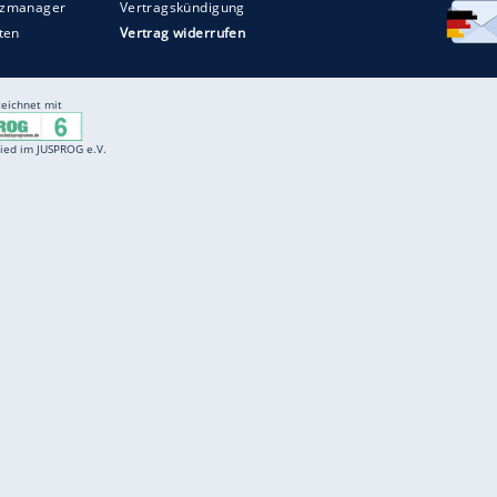
Entertainment
F
Cartoons
Spiele
D
Einbürgerungstest
Videos
f
Führerscheintest
Wissens-Quiz
f
Promi-Quiz
Witze
f
K
freenet