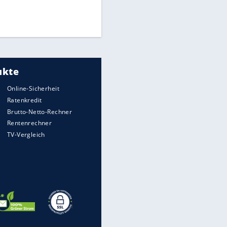
Finale für Unterstützung
UEFA hält an FIFA-Boykott fest -
CAF hält zu Infantino
Medien: Infantino ruft FIFA-
EITE
Mitarbeiter zu Krisentreffen