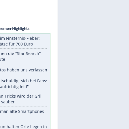
©
SID
Unsere Themen-Highlights
Spanien im Finsternis-Fieber:
Balkonplätze für 700 Euro
Das machen die "Star Search"-
Stars heute