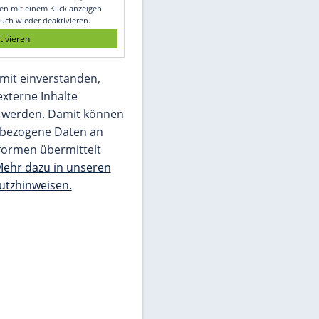
le
Glomex GmbH
Wir benötigen Ihre Zustimmung, um den
von unserer Redaktion eingebundenen
Inhalt von Glomex GmbH anzuzeigen. Sie
können diesen mit einem Klick anzeigen
lassen und auch wieder deaktivieren.
jetzt aktivieren
Ich bin damit einverstanden,
dass mir externe Inhalte
angezeigt werden. Damit können
personenbezogene Daten an
Drittplattformen übermittelt
werden.
Mehr dazu in unseren
Datenschutzhinweisen.