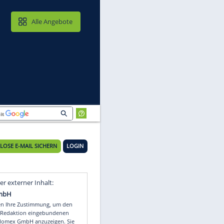
MAIL & CLOUD
Alle Angebote
okio
KOSTENLOSE E-MAIL SICHERN
LOGIN
e
Video
Empfohlener externer Inhalt: