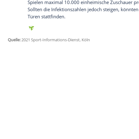
anzuzeigen. Sie können diesen mit einem Klick a
jetzt aktivieren
Ich bin damit einverstanden, dass mir externe In
Daten an Drittplattformen übermittelt werden.
Meh
Die Besucher dürfen die Athletinnen un
"verbale Unterstützung auszudrücken" ist
eine
Menschenmenge
erzeugen könnte".
werden. Die
Temperatur
der Fans wird v
Maske
ist Pflicht. Sollte nach der
Messun
das
Ticket
nicht zurückerstattet.
Erst am Montag hatten die Organisatore
Spielen
maximal 10.000 einheimische
Zu
Sollten die Infektionszahlen jedoch steig
Türen stattfinden.