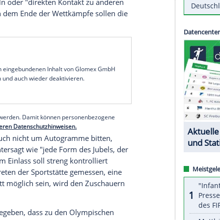
armung
, singende
Anhänger
auf den Tribünen: Bei
li bis 8. August) wird es sie nicht geben. "In
Europa
sagte
Seiko Hashimoto
, Chefin des
 "Leider können wir das nicht tun."
leisten, müssten eben diese Feierlichkeiten
o
. Dafür sollen strenge Regeln sorgen, die die
en. So dürfen die maximal 10.000 heimischen
 nicht jubeln oder "direkten Kontakt zu anderen
 nicht. Nach dem Ende der Wettkämpfe sollen die
serer Redaktion eingebundenen Inhalt von Glomex GmbH