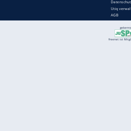
Services
Börse
Jobbörse
Spritpreis aktuell
Wetter
Ferientermine
Partnersuche
Online Angebote