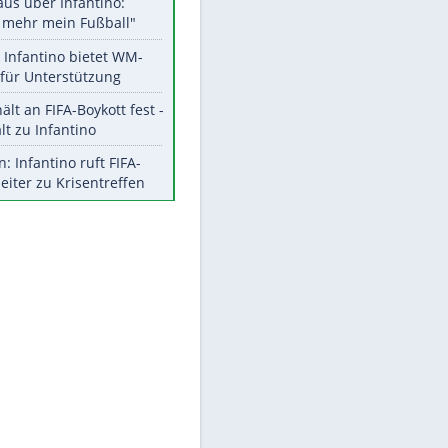
Aktuelle Ergebnisse, Tabellen
und Statistiken
Meistgelesen
"Infanti-No Go":
Pressestimmen zum Verbleib
des FIFA-Chefs
Matthäus über Infantino:
"Nicht mehr mein Fußball"
Times: Infantino bietet WM-