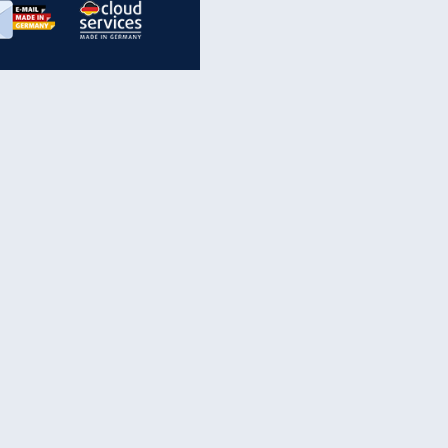
inanzen & Produkte
iscounter-Angebote
Online-Sicherheit
reenet Cloud
Ratenkredit
reenet Mail
Brutto-Netto-Rechner
reenet Webhosting
Rentenrechner
fz-Versicherung
TV-Vergleich