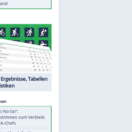
Diese Autos haben uns verlassen
Reese entschuldigt sich bei Fans:
"Tut mir aufrichtig leid"
Mit diesen Tricks wird der Grill
ruckzuck sauber
So nutzt man alte Smartphones
sinnvoll
Diese traumhaften Orte liegen in
Deutschland
Datencenter