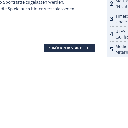
nzeigen lassen und auch wieder deaktivieren.
halte angezeigt werden. Damit können personenbezogene
r dazu in unseren Datenschutzhinweisen.
d Athleten auch nicht um Autogramme bitten,
 ebenso untersagt wie "jede Form des Jubels, der
 Bereits beim
Einlass
soll streng kontrolliert
or dem Betreten der
Sportstätte
gemessen, eine
g
kein Zutritt möglich sein, wird den Zuschauern
n bekannt gegeben, dass zu den
Olympischen
schauer
pro
Sportstätte
zugelassen werden.
en, könnten die Spiele auch hinter verschlossenen