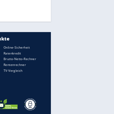
Times: Infantino bietet WM-
Finale für Unterstützung
Medien: Infantino ruft FIFA-
Mitarbeiter zu Krisentreffen
DFB: Ermittlungen im "Fall
Freigang" dauern noch an