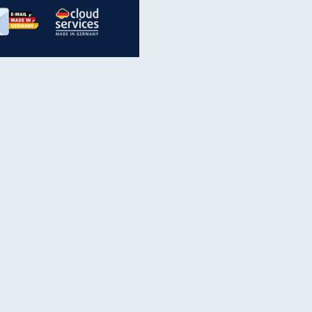
inanzen & Produkte
iscounter-Angebote
Online-Sicherheit
reenet Cloud
Ratenkredit
reenet Mail
Brutto-Netto-Rechner
reenet Webhosting
Rentenrechner
fz-Versicherung
TV-Vergleich