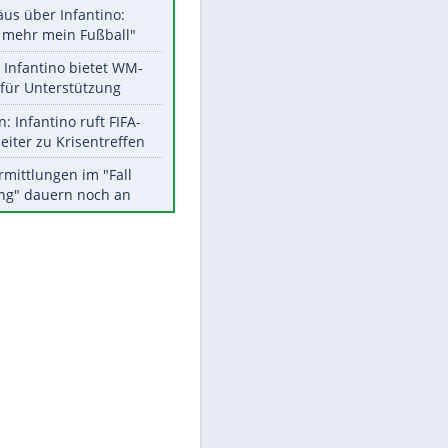
Aktuelle Ergebnisse, Tabellen
und Statistiken
Meistgelesen
EITE
"Infanti-No Go":
Pressestimmen zum Verbleib
des FIFA-Chefs
Matthäus über Infantino:
"Nicht mehr mein Fußball"