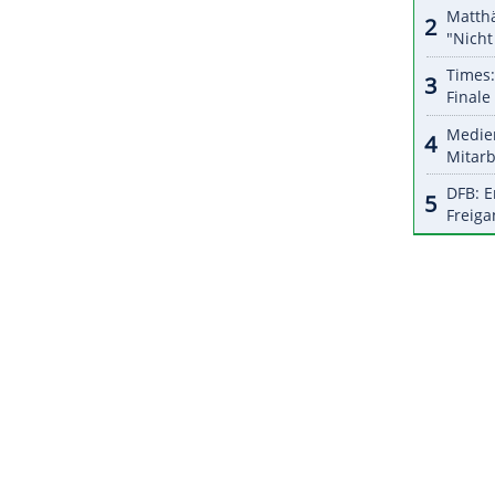
s gesagt: 'Wir sind hier nicht bei Florenz oder
 gab ein Riesen-Theater."
rstandschef des Rekordmeisters absolut
alb erwarten wir viel von ihm."
ZURÜCK ZUR STARTS