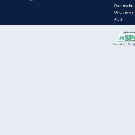
Services
Börse
Jobbörse
Spritpreis aktuell
Wetter
Ferientermine
Partnersuche
Online Angebote