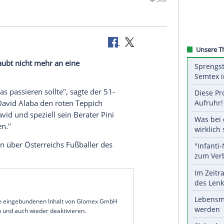
ünchen glaubt nicht mehr an eine
vid Alaba.
icht, wie das passieren sollte", sagte der 51-
 "Wir haben
David Alaba
den roten Teppich