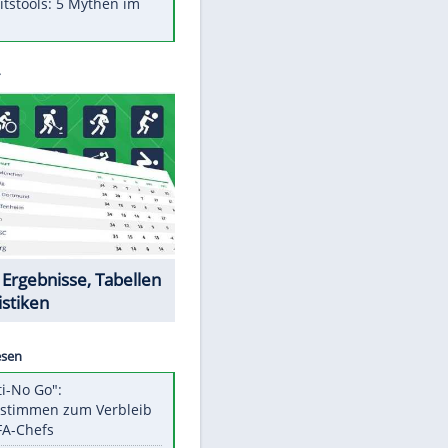
Was bei der Vogelfütterung
wirklich sinnvoll ist
"Infanti-No Go": Pressestimmen
zum Verbleib des FIFA-Chefs
Im Zeitraffer: Die Entwicklung
des Lenkrades
Lebensmittel, die nicht schlecht
werden
Sicherheitstools: 5 Mythen im
Check
Datencenter