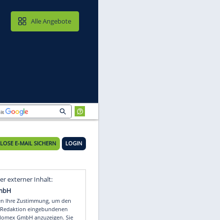
MAIL & CLOUD
Alle Angebote
KOSTENLOSE E-MAIL SICHERN
LOGIN
Video
Empfohlener externer Inhalt: