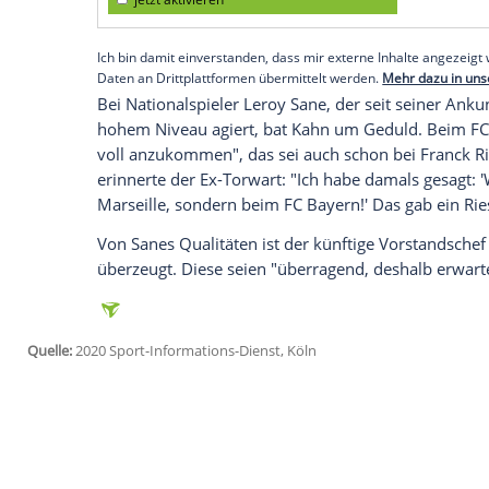
ausgerollt und sind an unsere Grenzen 
Zahavi sind nicht über diesen roten Tep
Es sehe so aus, als "orientiere er sich u
Jahres, "das müssen wir akzeptieren."
Empfohlener externer Inhalt:
Glomex GmbH
Wir benötigen Ihre Zustimmung, um den von un
anzuzeigen. Sie können diesen mit einem Klick a
jetzt aktivieren
Ich bin damit einverstanden, dass mir externe In
Daten an Drittplattformen übermittelt werden.
Meh
Bei Nationalspieler Leroy Sane, der seit
hohem Niveau agiert, bat Kahn um Gedu
voll anzukommen", das sei auch schon b