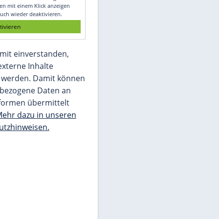
Glomex GmbH
Wir benötigen Ihre Zustimmung, um den
von unserer Redaktion eingebundenen
Inhalt von Glomex GmbH anzuzeigen. Sie
können diesen mit einem Klick anzeigen
lassen und auch wieder deaktivieren.
jetzt aktivieren
Ich bin damit einverstanden,
dass mir externe Inhalte
angezeigt werden. Damit können
personenbezogene Daten an
Drittplattformen übermittelt
werden.
Mehr dazu in unseren
Datenschutzhinweisen.