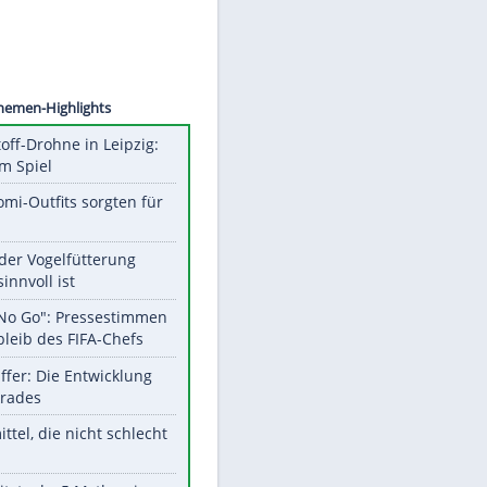
©
SID
Unsere Themen-Highlights
Sprengstoff-Drohne in Leipzig:
Semtex im Spiel
Diese Promi-Outfits sorgten für
Aufruhr!