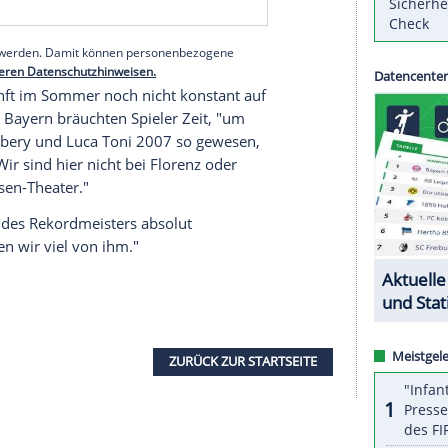
gegangen.
David
und speziell sein Berater Pini
pich gegangen."
m", sagte Kahn über Österreichs Fußballer des
serer Redaktion eingebundenen Inhalt von Glomex GmbH
nzeigen lassen und auch wieder deaktivieren.
halte angezeigt werden. Damit können personenbezogene
r dazu in unseren Datenschutzhinweisen.
 seiner Ankunft im Sommer noch nicht konstant auf
ld. Beim
FC Bayern
bräuchten Spieler Zeit, "um
ei
Franck Ribery
und Luca Toni 2007 so gewesen,