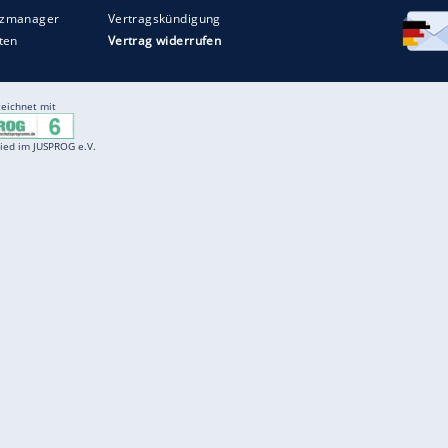
Entertainment
F
Cartoons
Spiele
D
Einbürgerungstest
Videos
f
Führerscheintest
Wissens-Quiz
f
Promi-Quiz
Witze
f
K
freenet