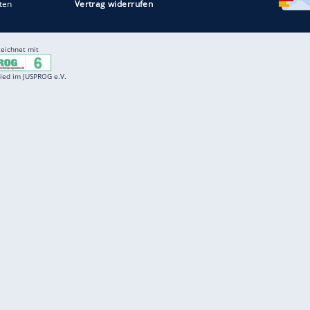
Entertainment
F
Cartoons
Spiele
D
Einbürgerungstest
Videos
f
Führerscheintest
Wissens-Quiz
f
Promi-Quiz
Witze
f
K
freenet
Kundenservice
Gender-Hinweis