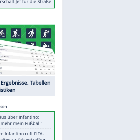
Berger im Wandel der Zeit
Todsünden im Restaurant
Die teuersten Neuzugänge der
BVB-Geschichte
Die gruseligsten Ort der Welt
Daten zwischen Windows und
Android austauschen
Ein Hyperschall-Jet für die Straße
Datencenter