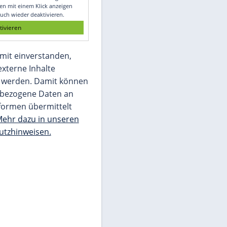
Glomex GmbH
Wir benötigen Ihre Zustimmung, um den
von unserer Redaktion eingebundenen
Inhalt von Glomex GmbH anzuzeigen. Sie
können diesen mit einem Klick anzeigen
lassen und auch wieder deaktivieren.
jetzt aktivieren
Ich bin damit einverstanden,
dass mir externe Inhalte
angezeigt werden. Damit können
personenbezogene Daten an
Drittplattformen übermittelt
werden.
Mehr dazu in unseren
Datenschutzhinweisen.