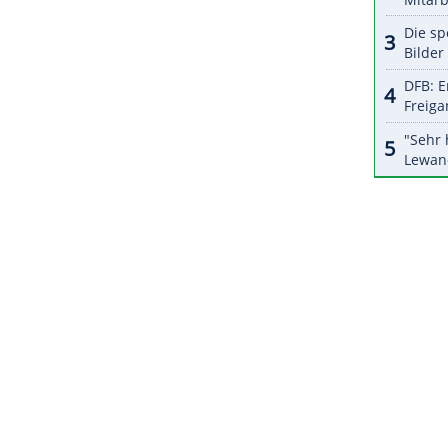
raucht Ruhe, Verständnis und Rückendeckung.
Trainer Thomas Tuchel am vergangenen Freitag.
lung. Dann wird wird er wieder ein wichtiger
ZURÜCK ZUR STARTS