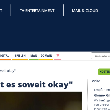
INTERNET
TV-ENTERTAINMENT
♥
IFESTYLE
DIGITAL
SPIELEN
MAIL
DOMAIN
 geht es soweit okay"
o geht es soweit okay