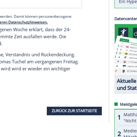
ss jetzt erst einmal einfach wieder in Schwung
itung. Seinem Sohn, den der 57-Jährige auch
 halt nicht viel machen, außer zu Hause zu sitzen
dlung wird demnächst entschieden".
serer Redaktion eingebundenen Inhalt von Glomex GmbH
nzeigen lassen und auch wieder deaktivieren.
halte angezeigt werden. Damit können personenbezogene
r dazu in unseren Datenschutzhinweisen.
 der vergangenen Woche erklärt, dass der 24-
 auf unbestimmte Zeit ausfallen werde. Die
m um Geduld.