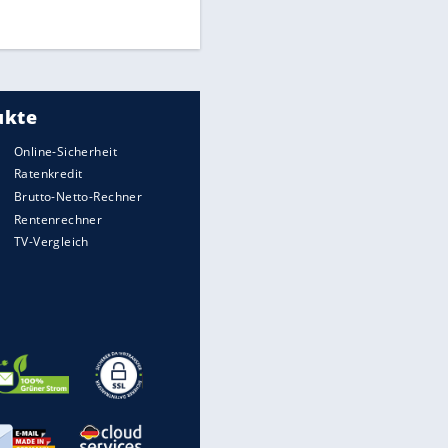
DFB: Ermittlungen im "Fall
Freigang" dauern noch an
"Sehr hohe Qualität":
Lewandowski mit Doppelpack