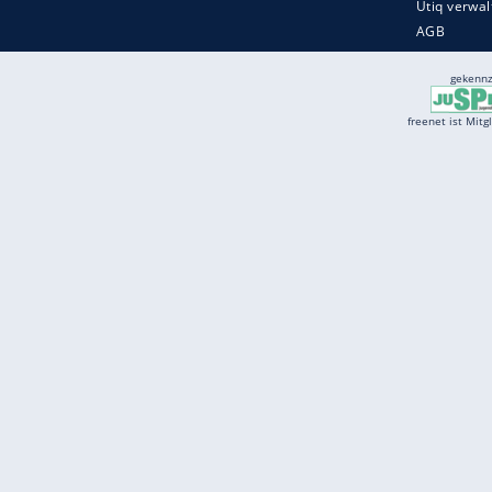
Services
Börse
Jobbörse
Spritpreis aktuell
Wetter
Ferientermine
Partnersuche
Online Angebote
freenet Mobilfunk
freenet Video