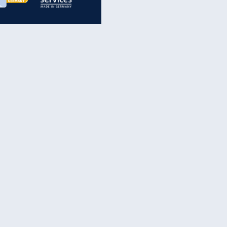
inanzen & Produkte
iscounter-Angebote
Online-Sicherheit
reenet Cloud
Ratenkredit
reenet Mail
Brutto-Netto-Rechner
reenet Webhosting
Rentenrechner
fz-Versicherung
TV-Vergleich