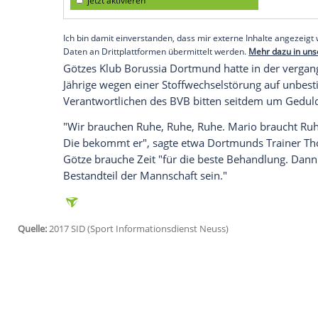
"Wir müssen da alle Geduld haben. Er mu
kommen", sagte
Jürgen Götze
der Bild-Ze
berät, gehe es "soweit okay. Aber er kann
und zu warten." Über die "genaue Behan
Empfohlener externer Inhalt:
Glomex GmbH
Wir benötigen Ihre Zustimmung, um den von un
anzuzeigen. Sie können diesen mit einem Klick a
jetzt aktivieren
Ich bin damit einverstanden, dass mir externe In
Daten an Drittplattformen übermittelt werden.
Meh
Götzes Klub
Borussia Dortmund
hatte in
Jährige wegen einer Stoffwechselstörung
Verantwortlichen des
BVB
bitten seitde