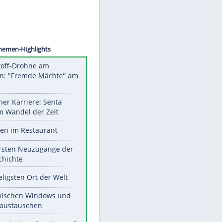
©
SID
Unsere Themen-Highlights
Sprengstoff-Drohne am
Flughafen: "Fremde Mächte" am
Werk?
Bilder einer Karriere: Senta