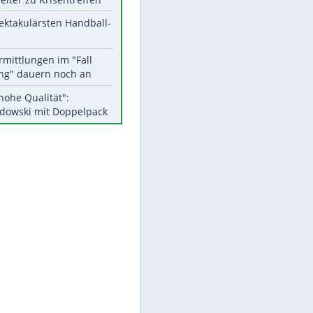
Aktuelle Ergebnisse, Tabellen
und Statistiken
Meistgelesen
EITE
Matthäus über Infantino:
"Nicht mehr mein Fußball"
Medien: Infantino ruft FIFA-
Mitarbeiter zu Krisentreffen
Die spektakulärsten Handball-
Bilder