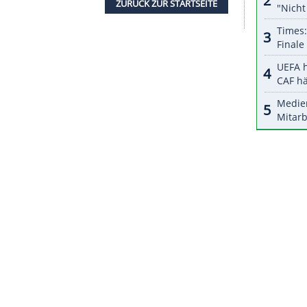
e er nach knapp zwei Jahren bei
Los Angeles
ach Adrenalin, denn in meinem Alter spielt man
npfiff gesagt.
nicht zu erwarten: Der
AC Mailand
ist in der Serie A
 Turin, das dank dreier Tore von Cristiano
gewann, und der punktgleiche Tabellenführer Inter
im SSC Neapel traf Stürmer Romelu Lukaku am
ZURÜCK ZUR STARTS