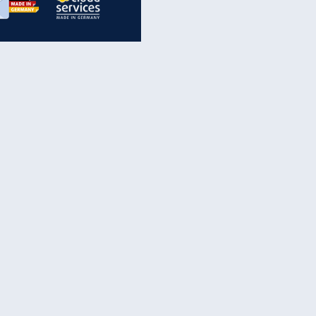
inanzen & Produkte
iscounter-Angebote
Online-Sicherheit
reenet Cloud
Ratenkredit
reenet Mail
Brutto-Netto-Rechner
reenet Webhosting
Rentenrechner
fz-Versicherung
TV-Vergleich