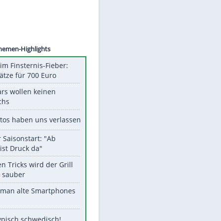
©
SID
Unsere Themen-Highlights
Spanien im Finsternis-Fieber:
Balkonplätze für 700 Euro
Diese Stars wollen keinen
Nachwuchs