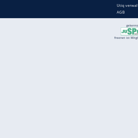
Services
Börse
Jobbörse
Spritpreis aktuell
Wetter
Ferientermine
Partnersuche
Online Angebote
freenet Mobilfunk
freenet Video