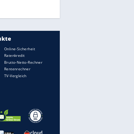
UEFA hält an FIFA-Boykott fest -
CAF hält zu Infantino
Medien: Infantino ruft FIFA-
Mitarbeiter zu Krisentreffen