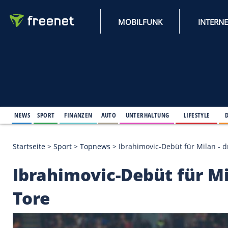
MOBILFUNK
NEWS
SPORT
FINANZEN
AUTO
UNTERHALTUNG
L
Startseite
>
Sport
>
Topnews
>
Ibrahimovic-Debüt fü
Ibrahimovic-Debüt fü