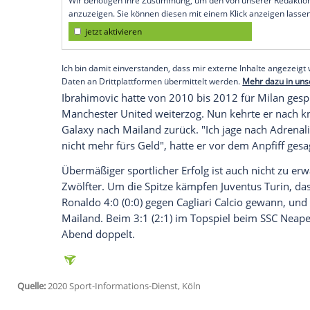
Köln
(SID) - Der schwedische Fußball-St
gegen
Sampdoria Genua
in der 55. Minu
38-Jährigen bei jedem Ballkontakt.
"Ich war zutiefst berührt", sagte
Ibrahimo
Art an: "Ich blieb konzentriert, versucht
feiern. Das Tor wird im nächsten Spiel fal
Empfohlener externer Inhalt:
Glomex GmbH
Wir benötigen Ihre Zustimmung, um den von un
anzuzeigen. Sie können diesen mit einem Klick a
jetzt aktivieren
Ich bin damit einverstanden, dass mir externe In
Daten an Drittplattformen übermittelt werden.
Meh
Ibrahimovic
hatte von 2010 bis 2012 für 