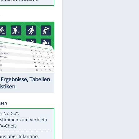
Diese Autos haben uns verlassen
Klose vor Saisonstart: "Ab
Sonntag ist Druck da"
Mit diesen Tricks wird der Grill
ruckzuck sauber
So nutzt man alte Smartphones
sinnvoll
Das ist typisch schwedisch!
Datencenter