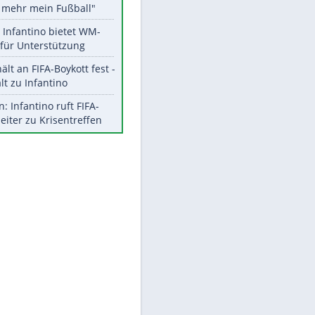
Aktuelle Ergebnisse, Tabellen
und Statistiken
Meistgelesen
"Infanti-No Go":
Pressestimmen zum Verbleib
des FIFA-Chefs
Matthäus über Infantino:
EITE
"Nicht mehr mein Fußball"
Times: Infantino bietet WM-
Finale für Unterstützung