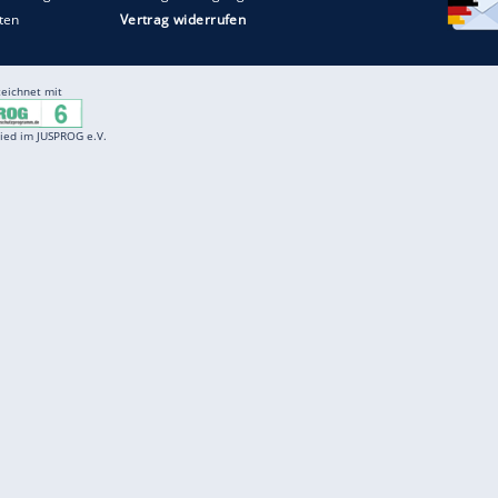
Entertainment
F
Cartoons
Spiele
D
Einbürgerungstest
Videos
f
Führerscheintest
Wissens-Quiz
f
Promi-Quiz
Witze
f
K
freenet
Kundenservice
Gender-Hinweis