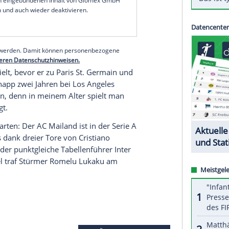
ar wurde für die Rossoneri am Montag beim 0:0
te eingewechselt, 58.000 Zuschauer feierten den
vic
nach der Partie und fügte in seiner typischen
e zu treffen und wie ein Gott vor der Fankurve zu
len."
serer Redaktion eingebundenen Inhalt von Glomex GmbH
nzeigen lassen und auch wieder deaktivieren.
halte angezeigt werden. Damit können personenbezogene
r dazu in unseren Datenschutzhinweisen.
Milan gespielt, bevor er zu
Paris St. Germain
und