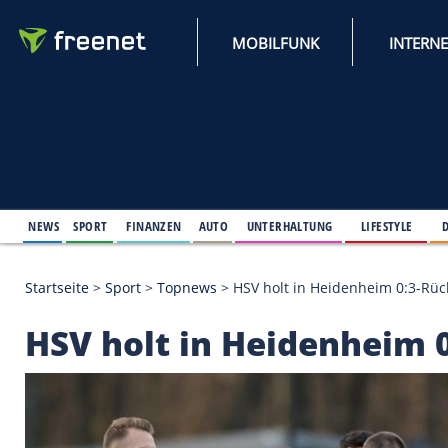
MOBILFUNK
NEWS
SPORT
FINANZEN
AUTO
UNTERHALTUNG
L
Startseite
>
Sport
>
Topnews
>
HSV holt in Heidenh
HSV holt in Heidenh