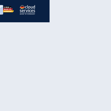
inanzen & Produkte
iscounter-Angebote
Online-Sicherheit
reenet Cloud
Ratenkredit
reenet Mail
Brutto-Netto-Rechner
reenet Webhosting
Rentenrechner
fz-Versicherung
TV-Vergleich