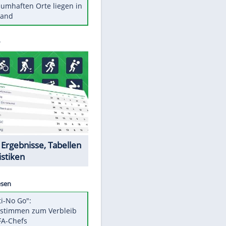
Stars heute
Diese Autos haben uns verlassen
Reese entschuldigt sich bei Fans:
"Tut mir aufrichtig leid"
Mit diesen Tricks wird der Grill
ruckzuck sauber
So nutzt man alte Smartphones
sinnvoll
Diese traumhaften Orte liegen in
Deutschland
Datencenter