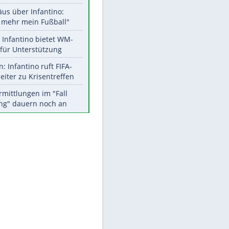
Aktuelle Ergebnisse, Tabellen
und Statistiken
Meistgelesen
EITE
"Infanti-No Go":
Pressestimmen zum Verbleib
des FIFA-Chefs
Matthäus über Infantino:
"Nicht mehr mein Fußball"