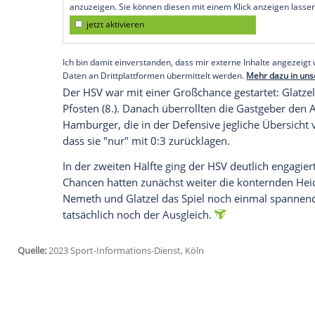
(0:3) und behaupteten damit ihren Vier-P
Jan-Niklas Beste (28.), Jan Schöppner (31.
Halbzeit die klare Führung der Gastgeber
und Bakery Jatta (89.) retteten den lan
Punkt und damit weiter eine gute Posit
Empfohlener externer Inhalt:
Glomex GmbH
Wir benötigen Ihre Zustimmung, um den von un
anzuzeigen. Sie können diesen mit einem Klick a
jetzt aktivieren
Ich bin damit einverstanden, dass mir externe In
Daten an Drittplattformen übermittelt werden.
Meh
Der HSV war mit einer Großchance gestart