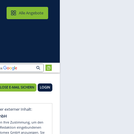
MAIL & CLOUD
Alle Angebote
KOSTENLOSE E-MAIL SICHERN
LOGIN
Video
Empfohlener externer Inhalt: