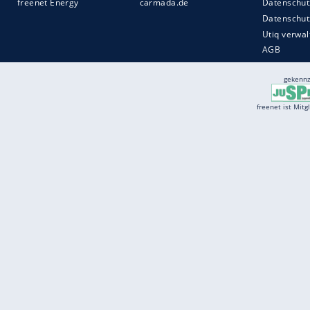
Services
Börse
Jobbörse
Spritpreis aktuell
Wetter
Ferientermine
Partnersuche
Online Angebote