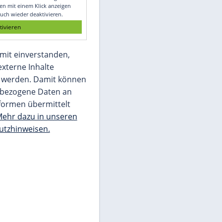
Glomex GmbH
Wir benötigen Ihre Zustimmung, um den
von unserer Redaktion eingebundenen
Inhalt von Glomex GmbH anzuzeigen. Sie
können diesen mit einem Klick anzeigen
lassen und auch wieder deaktivieren.
jetzt aktivieren
Ich bin damit einverstanden,
dass mir externe Inhalte
angezeigt werden. Damit können
personenbezogene Daten an
Drittplattformen übermittelt
werden.
Mehr dazu in unseren
Datenschutzhinweisen.