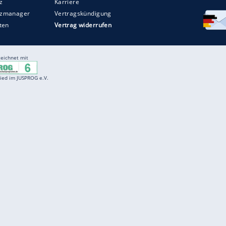
Entertainment
F
Cartoons
Spiele
D
Einbürgerungstest
Videos
f
Führerscheintest
Wissens-Quiz
f
Promi-Quiz
Witze
f
K
freenet