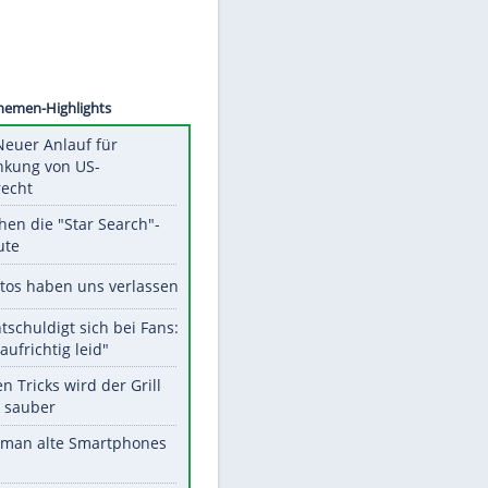
©
SID
Unsere Themen-Highlights
Trump: Neuer Anlauf für
Beschränkung von US-
Geburtsrecht
Das machen die "Star Search"-