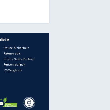
Times: Infantino bietet WM-
Finale für Unterstützung
Medien: Infantino ruft FIFA-
Mitarbeiter zu Krisentreffen
DFB: Ermittlungen im "Fall
Freigang" dauern noch an