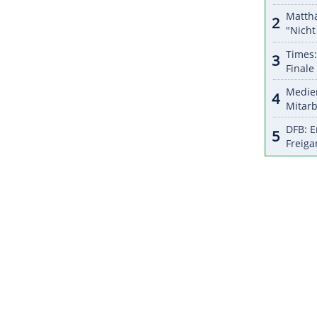
geber den Aufstiegsfavoriten aber regelrecht. Die
 Übersicht verloren, konnten zur Pause froh sein,
ich engagierter zu Werke. Doch die besseren
ternden Heidenheimer, ehe der eingewechselte
l spannend machten. Kurz vor Schluss fiel
ZURÜCK ZUR STARTS