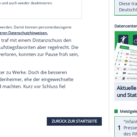
unkte-Vorsprung auf den Tabellendritten.
) und Tim Kleindienst (41.) schossen in der ersten
 heraus. Andras Nemeth (72.), Robert Glatzel (79.)
ge enttäuschenden Hamburgern aber noch einen
ion im Rennen um die Rückkehr ins Oberhaus.
serer Redaktion eingebundenen Inhalt von Glomex GmbH
nzeigen lassen und auch wieder deaktivieren.
halte angezeigt werden. Damit können personenbezogene
r dazu in unseren Datenschutzhinweisen.
et: Glatzel traf mit einem Distanzschuss den