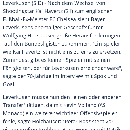
Leverkusen
(SID) - Nach dem Wechsel von
Shootingstar
Kai Havertz
(21) zum englischen
Fußball-Ex-Meister
FC Chelsea
sieht
Bayer
Leverkusens
ehemaliger Geschäftsführer
Wolfgang Holzhäuser
große Herausforderungen
auf den Bundesligisten zukommen. "Ein Spieler
wie
Kai Havertz
ist nicht eins zu eins zu ersetzen.
Zumindest gibt es keinen Spieler mit seinen
Fähigkeiten, der für
Leverkusen
erreichbar wäre",
sagte der 70-Jährige im Interview mit Spox und
Goal.
Leverkusen
müsse nun den "einen oder anderen
Transfer" tätigen, da mit
Kevin Volland
(
AS
Monaco
) ein weiterer wichtiger Offensivspieler
fehle, sagte
Holzhäuser
: "
Peter Bosz
steht vor
einem großen Problem: Auch wenn er mit
Patrik