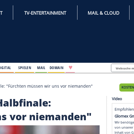
INTERNET
TV-ENTERTAINMENT
♥
IFESTYLE
DIGITAL
SPIELEN
MAIL
DOMAIN
aufs Halbfinale: "Fürchten müssen wir uns vor niemand
ufs Halbfinale: