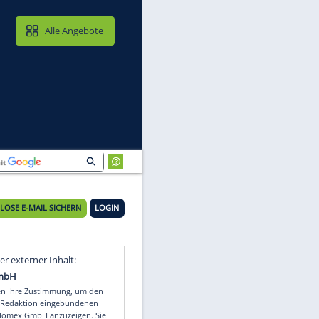
MAIL & CLOUD
Alle Angebote
en"
KOSTENLOSE E-MAIL SICHERN
LOGIN
Video
Empfohlener externer Inhalt: