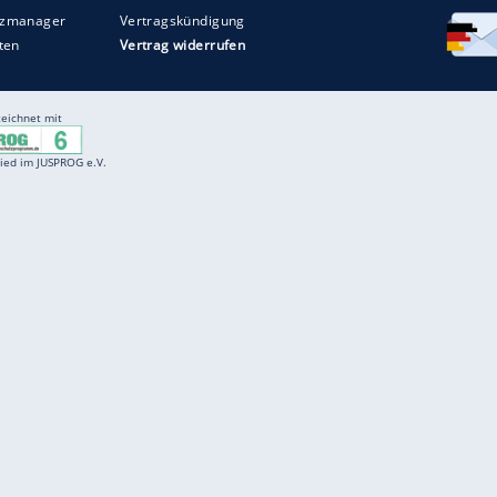
Entertainment
F
Cartoons
Spiele
D
Einbürgerungstest
Videos
f
Führerscheintest
Wissens-Quiz
f
Promi-Quiz
Witze
f
K
freenet