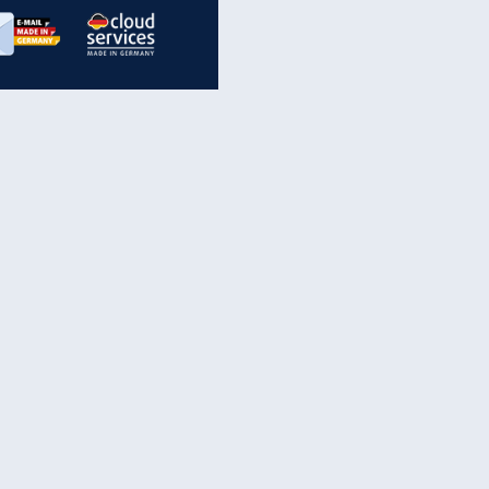
inanzen & Produkte
iscounter-Angebote
Online-Sicherheit
reenet Cloud
Ratenkredit
reenet Mail
Brutto-Netto-Rechner
reenet Webhosting
Rentenrechner
fz-Versicherung
TV-Vergleich