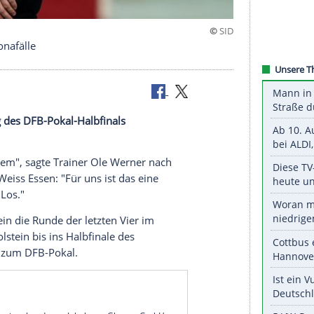
- Zwei Coronafälle
r
Auslosung
des DFB-Pokal-Halbfinals