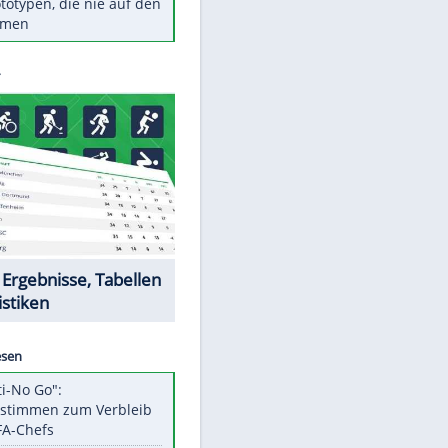
Diese TV-Legenden sind bis
heute unvergessen
Woran man Menschen mit
niedrigem EQ erkennt
Cottbus erkämpft Sieg gegen
Hannover
Ist ein Vulkanausbruch in
Deutschland möglich?
5 VW-Prototypen, die nie auf den
Markt kamen
Datencenter