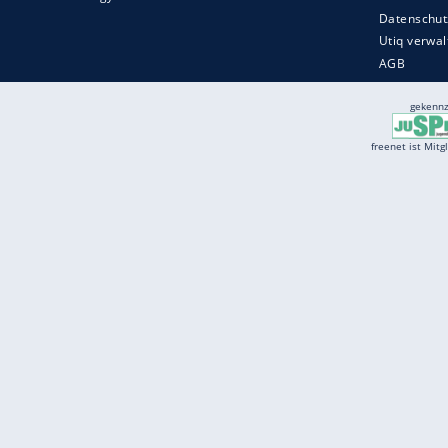
Services
Börse
Jobbörse
Spritpreis aktuell
Wetter
Ferientermine
Partnersuche
Online Angebote