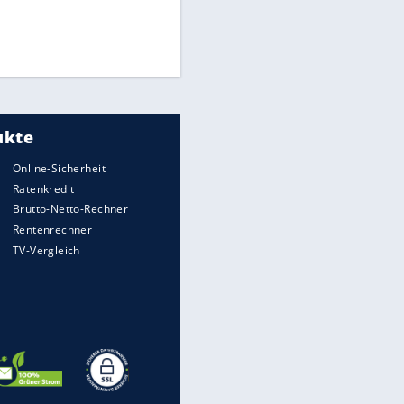
Times: Infantino bietet WM-
Finale für Unterstützung
EITE
FIFA stärkt Infantino - und holt
zum Rundumschlag aus
Torlos gegen Kaiserslautern:
Stotterstart von Wolfsburg