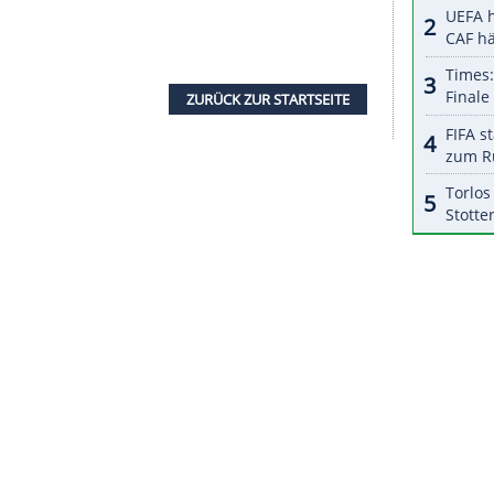
nd war allerdings auch Glück im Spiel,
 (26.) ließ das Spiel zugunsten der bis dahin
l unberechtigt.
tfernung gesehen, später habe ich mir die Bilder
Werner
. Die Essener dagegen schon.
piel auf diese Weise auf die Verliererstraße zu
E-Trainer Christian Neidhart und hätte sich ein
ht: "Ich verstehe nicht, warum der Schiedsrichter
ut. Es geht in diesen Spielen um wirklich viel
s Klubchef Marcus Uhlig die Entscheidung im Sky-