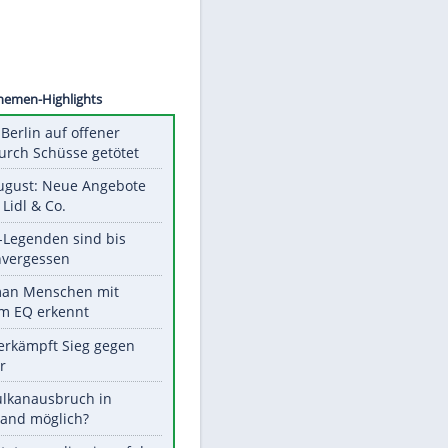
©
SID
Unsere Themen-Highlights
Mann in Berlin auf offener
Straße durch Schüsse getötet
Ab 10. August: Neue Angebote
bei ALDI, Lidl & Co.