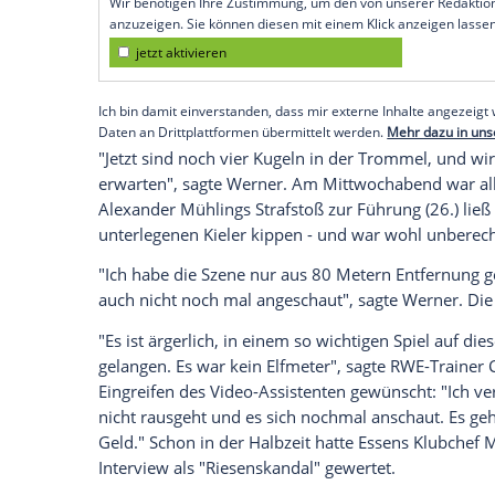
Essen (SID) - "Fürchten müssen wir uns 
dem 3:0 (2:0) im Viertelfinale beim
Viertl
historische Angelegenheit, da ist jedes Lo
Zum ersten Mal seit 80 Jahren hat der Tr
nationalen Pokal erreicht. Nur 1941 stie
Tschammerpokals vor, des Vorgänger-
Empfohlener externer Inhalt:
Glomex GmbH
Wir benötigen Ihre Zustimmung, um den von un
anzuzeigen. Sie können diesen mit einem Klick a
jetzt aktivieren
Ich bin damit einverstanden, dass mir externe In
Daten an Drittplattformen übermittelt werden.
Meh
"Jetzt sind noch vier Kugeln in der Trom