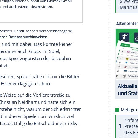
vor niemandem", sagte Trainer
Ole Werner
nach
igisten
Rot-Weiss Essen
: "Für uns ist das eine
s ein gutes Los."
aditionsverein die Runde der letzten Vier im
ß der
KSV Holstein
bis ins
Halbfinale
des
Wettbewerbs zum
DFB-Pokal
.
serer Redaktion eingebundenen Inhalt von Glomex GmbH
nzeigen lassen und auch wieder deaktivieren.
halte angezeigt werden. Damit können personenbezogene
r dazu in unseren Datenschutzhinweisen.
mel, und wir sind mit dabei. Das konnte keiner