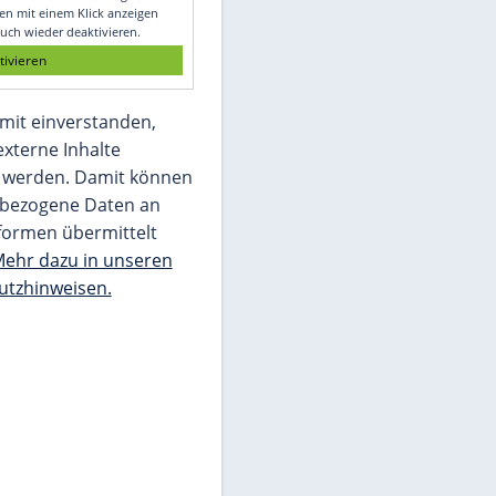
"
Glomex GmbH
Wir benötigen Ihre Zustimmung, um den
von unserer Redaktion eingebundenen
Inhalt von Glomex GmbH anzuzeigen. Sie
können diesen mit einem Klick anzeigen
lassen und auch wieder deaktivieren.
jetzt aktivieren
Ich bin damit einverstanden,
dass mir externe Inhalte
angezeigt werden. Damit können
personenbezogene Daten an
Drittplattformen übermittelt
werden.
Mehr dazu in unseren
Datenschutzhinweisen.