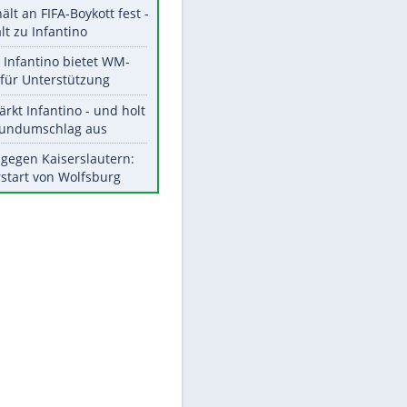
Aktuelle Ergebnisse, Tabellen
und Statistiken
Meistgelesen
"Infanti-No Go":
Pressestimmen zum Verbleib
des FIFA-Chefs
UEFA hält an FIFA-Boykott fest -
CAF hält zu Infantino