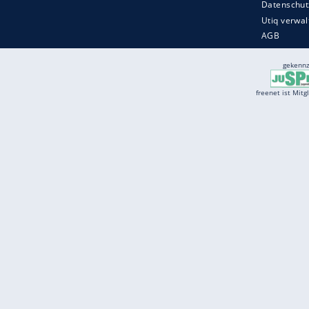
Services
Börse
Jobbörse
Spritpreis aktuell
Wetter
Ferientermine
Partnersuche
Online Angebote