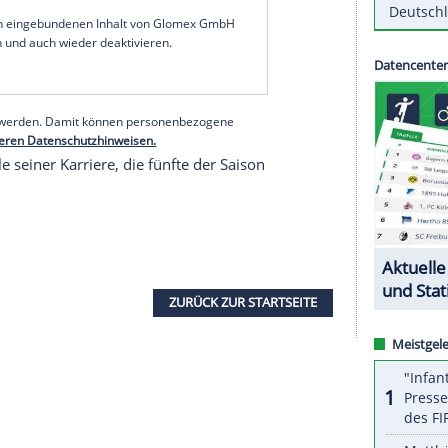
erte sich im Qualifying am Samstag die Pole
egen
Valtteri Bottas
(
Finnland
). Red-Bull-Pilot
Max
drei.
 scheiterte im siebten Grand Prix der Saison
tt. Der viermalige Weltmeister landete nur auf
gen Charles Leclerc (Monaco), der es ebenfalls
serer Redaktion eingebundenen Inhalt von Glomex GmbH
nzeigen lassen und auch wieder deaktivieren.
halte angezeigt werden. Damit können personenbezogene
r dazu in unseren Datenschutzhinweisen.