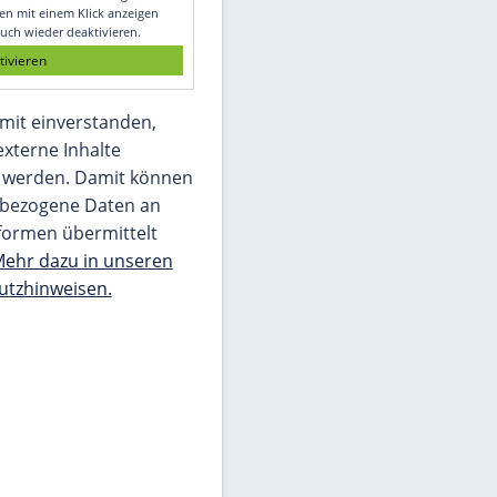
Glomex GmbH
Wir benötigen Ihre Zustimmung, um den
von unserer Redaktion eingebundenen
Inhalt von Glomex GmbH anzuzeigen. Sie
können diesen mit einem Klick anzeigen
lassen und auch wieder deaktivieren.
jetzt aktivieren
Ich bin damit einverstanden,
dass mir externe Inhalte
angezeigt werden. Damit können
personenbezogene Daten an
Drittplattformen übermittelt
werden.
Mehr dazu in unseren
Datenschutzhinweisen.