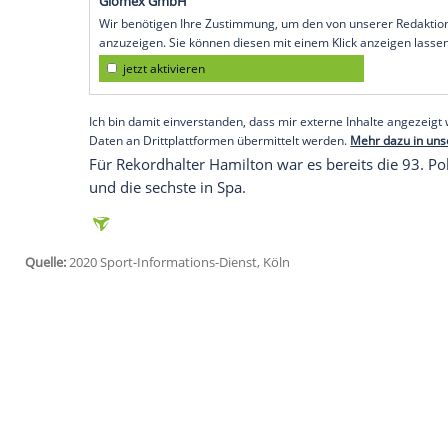
Spa-Francorchamps (SID) - Der Brite sich
Position vor seinem Mercedes-Teamkoll
Verstappen
(
Niederlande
) holte
Startplatz
Ferrari-Pilot
Sebastian Vettel
(Heppenheim)
zum vierten Mal im zweiten Quali-Abschni
Platz 14, direkt hinter seinem Teamkolle
nicht ins Q3 schaffte.
Empfohlener externer Inhalt:
Glomex GmbH
Wir benötigen Ihre Zustimmung, um den von un
anzuzeigen. Sie können diesen mit einem Klick a
jetzt aktivieren
Ich bin damit einverstanden, dass mir externe In
Daten an Drittplattformen übermittelt werden.
Meh