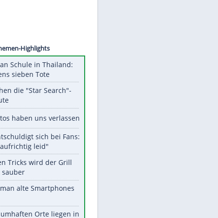
©
SID
Unsere Themen-Highlights
Schüsse an Schule in Thailand:
mindestens sieben Tote
Das machen die "Star Search"-
Stars heute