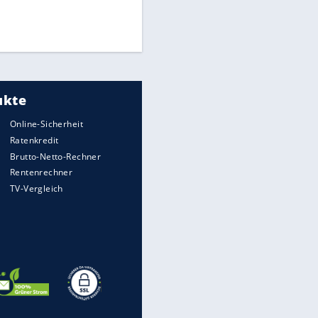
Finale für Unterstützung
Medien: Infantino ruft FIFA-
Mitarbeiter zu Krisentreffen
DFB: Ermittlungen im "Fall
Freigang" dauern noch an