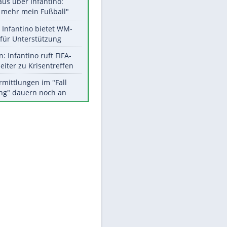
Aktuelle Ergebnisse, Tabellen
und Statistiken
EITE
Meistgelesen
"Infanti-No Go":
Pressestimmen zum Verbleib
des FIFA-Chefs
Matthäus über Infantino:
"Nicht mehr mein Fußball"
Times: Infantino bietet WM-