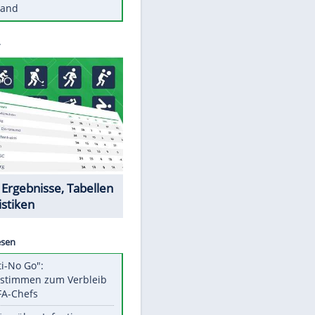
Diese Autos haben uns verlassen
Reese entschuldigt sich bei Fans:
"Tut mir aufrichtig leid"
Mit diesen Tricks wird der Grill
ruckzuck sauber
So nutzt man alte Smartphones
sinnvoll
Diese traumhaften Orte liegen in
Deutschland
Datencenter