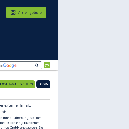
MAIL & CLOUD
Alle Angebote
KOSTENLOSE E-MAIL SICHERN
LOGIN
Video
Empfohlener externer Inhalt: