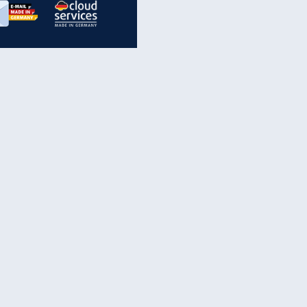
inanzen & Produkte
iscounter-Angebote
Online-Sicherheit
reenet Cloud
Ratenkredit
reenet Mail
Brutto-Netto-Rechner
reenet Webhosting
Rentenrechner
fz-Versicherung
TV-Vergleich