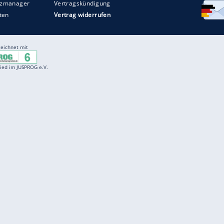
Entertainment
F
Cartoons
Spiele
D
Einbürgerungstest
Videos
f
Führerscheintest
Wissens-Quiz
f
Promi-Quiz
Witze
f
K
freenet