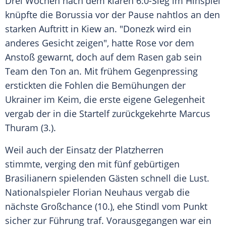
Drei Wochen nach dem klaren 6:0-Sieg im Hinspiel
knüpfte die Borussia vor der Pause nahtlos an den
starken Auftritt in
Kiew
an. "
Donezk
wird ein
anderes Gesicht zeigen", hatte
Rose
vor dem
Anstoß gewarnt, doch auf dem Rasen gab sein
Team den Ton an. Mit frühem Gegenpressing
erstickten die Fohlen die Bemühungen der
Ukrainer im Keim, die erste eigene Gelegenheit
vergab der in die Startelf zurückgekehrte
Marcus
Thuram
(3.).
Weil auch der Einsatz der Platzherren
stimmte, verging den mit fünf gebürtigen
Brasilianern spielenden Gästen schnell die Lust.
Nationalspieler
Florian Neuhaus
vergab die
nächste Großchance (10.), ehe
Stindl
vom Punkt
sicher zur Führung traf. Vorausgegangen war ein