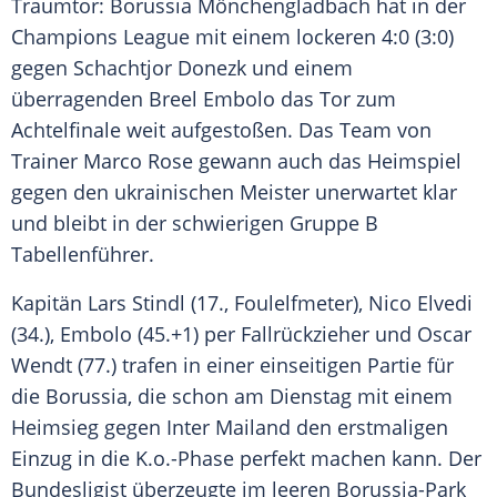
Traumtor
:
Borussia Mönchengladbach
hat in der
Champions League
mit einem lockeren 4:0 (3:0)
gegen Schachtjor
Donezk
und einem
überragenden
Breel Embolo
das Tor zum
Achtelfinale weit aufgestoßen. Das Team von
Trainer
Marco Rose
gewann auch das Heimspiel
gegen den ukrainischen Meister unerwartet klar
und bleibt in der schwierigen Gruppe B
Tabellenführer.
Kapitän
Lars Stindl
(17., Foulelfmeter), Nico Elvedi
(34.),
Embolo
(45.+1) per Fallrückzieher und
Oscar
Wendt
(77.) trafen in einer einseitigen Partie für
die Borussia, die schon am Dienstag mit einem
Heimsieg gegen
Inter Mailand
den erstmaligen
Einzug in die K.o.-Phase perfekt machen kann. Der
Bundesligist überzeugte im leeren Borussia-Park