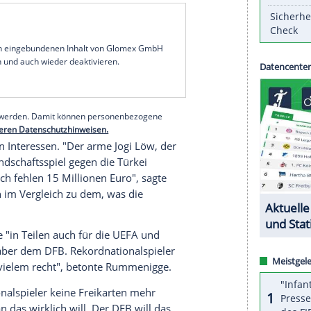
olitik haben Priorität, aber nicht der Fußball",
nchen
der
Bild am Sonntag
und forderte: "Der
DFB
ückkehren. Das ist die primäre Aufgabe von
 attestierte dem Verband einen "gewissen
: "Es wurde versucht, diesen großen Erfolg
n Sponsoring-Verträgen und vielem mehr." Von
 dass sie am Rande der Länderspiele "vermehrt
n.
serer Redaktion eingebundenen Inhalt von Glomex GmbH
nzeigen lassen und auch wieder deaktivieren.