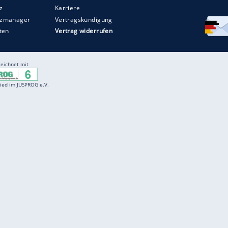
Entertainment
F
Cartoons
Spiele
D
Einbürgerungstest
Videos
f
Führerscheintest
Wissens-Quiz
f
Promi-Quiz
Witze
f
K
freenet