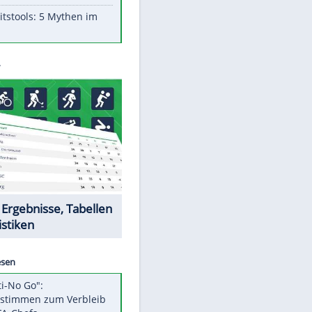
Aufruhr!
Was bei der Vogelfütterung
wirklich sinnvoll ist
"Infanti-No Go": Pressestimmen
zum Verbleib des FIFA-Chefs
Im Zeitraffer: Die Entwicklung
des Lenkrades
Lebensmittel, die nicht schlecht
werden
Sicherheitstools: 5 Mythen im
Check
Datencenter