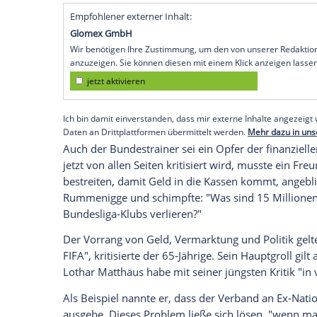
München
(SID) - "Geld, Vermarktung und P
sagte der Vorstandschef von
Bayern Mü
muss dringend in ruhiges Fahrwasser zur
Präsident
Fritz Keller
."
Der frühere Nationalmannschaftskapitän
Wertewandel
" seit dem WM-Triumph 2014
finanziell auszunutzen. Mit großen neue
den Münchner Nationalspielern wisse er,
Sponsoring-Termine" absolvieren musste
Empfohlener externer Inhalt:
Glomex GmbH
Wir benötigen Ihre Zustimmung, um den von un
anzuzeigen. Sie können diesen mit einem Klick a
jetzt aktivieren