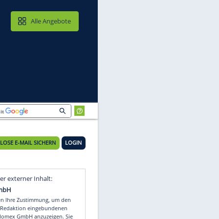
MAIL & CLOUD
Alle Angebote
KOSTENLOSE E-MAIL SICHERN
LOGIN
Video
Empfohlener externer Inhalt: