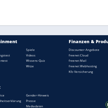
, habe sich der
DFB
"über Corona rausgeredet",
h nicht okay." Und auch beim 75. Geburtstag von
" vom Verband.
ZURÜCK ZUR STARTS