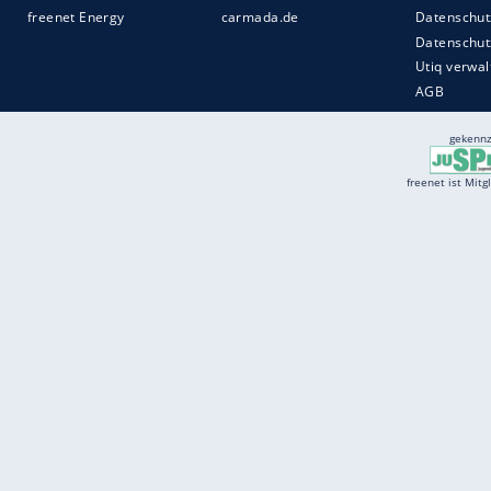
Services
Börse
Jobbörse
Spritpreis aktuell
Wetter
Ferientermine
Partnersuche
Online Angebote