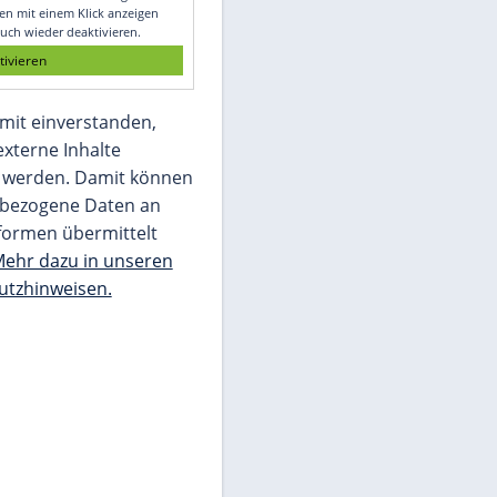
Glomex GmbH
Wir benötigen Ihre Zustimmung, um den
von unserer Redaktion eingebundenen
Inhalt von Glomex GmbH anzuzeigen. Sie
können diesen mit einem Klick anzeigen
lassen und auch wieder deaktivieren.
jetzt aktivieren
Ich bin damit einverstanden,
dass mir externe Inhalte
angezeigt werden. Damit können
personenbezogene Daten an
Drittplattformen übermittelt
werden.
Mehr dazu in unseren
Datenschutzhinweisen.