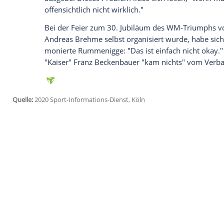
Ich bin damit einverstanden, dass mir externe In
Daten an Drittplattformen übermittelt werden.
Meh
Auch der Bundestrainer sei ein Opfer der
jetzt von allen Seiten kritisiert wird, mu
bestreiten, damit Geld in die Kassen kom
Rummenigge
und schimpfte: "Was sind 1
Bundesliga-Klubs verlieren?"
Der Vorrang von Geld, Vermarktung und Po
FIFA
", kritisierte der 65-Jährige. Sein Ha
Lothar Matthäus
habe mit seiner jüngsten
Als Beispiel nannte er, dass der Verband
ausgebe. Dieses Problem ließe sich lösen
offensichtlich nicht wirklich."
Bei der Feier zum 30. Jubiläum des WM