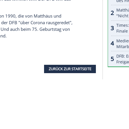
halte angezeigt werden. Damit können personenbezogene
r dazu in unseren Datenschutzhinweisen.
 finanziellen Interessen. "Der arme
Jogi Löw
, der
sste ein Freundschaftsspiel gegen die Türkei
mt, angeblich fehlen 15 Millionen Euro", sagte
5 Millionen im Vergleich zu dem, was die
litik gelte "in Teilen auch für die
UEFA
und
uptgroll gilt aber dem
DFB
. Rekordnationalspieler
 Kritik "in vielem recht", betonte
Rummenigge
.
 an Ex-Nationalspieler keine Freikarten mehr
, "wenn man das wirklich will. Der
DFB
will das
-Triumphs von 1990, die von
Matthäus
und