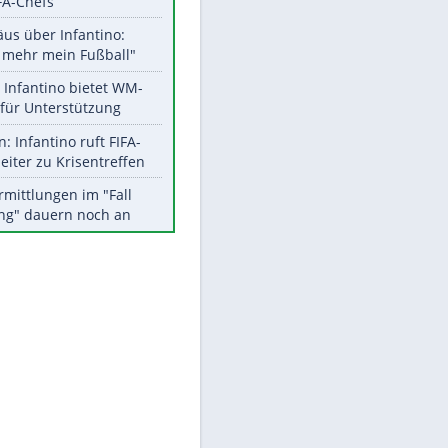
Aktuelle Ergebnisse, Tabellen
und Statistiken
Meistgelesen
"Infanti-No Go":
Pressestimmen zum Verbleib
des FIFA-Chefs
Matthäus über Infantino:
"Nicht mehr mein Fußball"