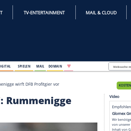
INTERNET
TV-ENTERTAINMENT
♥
IFESTYLE
DIGITAL
SPIELEN
MAIL
DOMAIN
el": Rummenigge wirft DFB Profitgier vor
ndel": Rummenigge