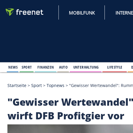
MOBILFUNK
NEWS
SPORT
FINANZEN
AUTO
UNTERHALTUNG
L
Startseite
>
Sport
>
Topnews
>
"Gewisser Wertewand
"Gewisser Wertewa