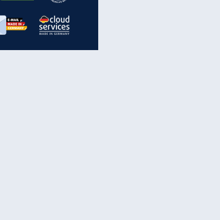
inanzen & Produkte
iscounter-Angebote
Online-Sicherheit
reenet Cloud
Ratenkredit
reenet Mail
Brutto-Netto-Rechner
reenet Webhosting
Rentenrechner
fz-Versicherung
TV-Vergleich