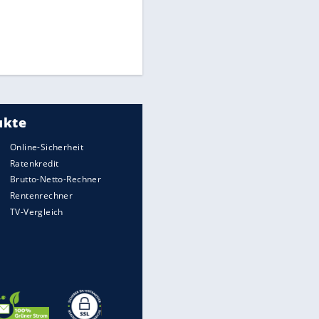
Times: Infantino bietet WM-
Finale für Unterstützung
Medien: Infantino ruft FIFA-
Mitarbeiter zu Krisentreffen
DFB: Ermittlungen im "Fall
Freigang" dauern noch an
EITE