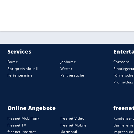
Andreas Brehme selbst organisiert wurde
monierte
Rummenigge
: "Das ist einfac
"Kaiser" Franz Beckenbauer "kam nichts
Quelle:
2020 Sport-Informations-Dienst, Köln