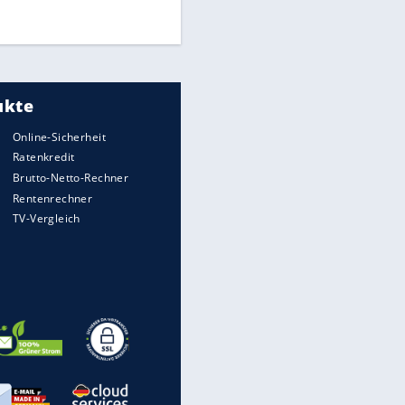
DFB: Ermittlungen im "Fall
Freigang" dauern noch an
"Sehr hohe Qualität":
Lewandowski mit Doppelpack
EITE