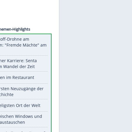
©
SID
Unsere Themen-Highlights
Sprengstoff-Drohne am
Flughafen: "Fremde Mächte" am
Werk?
Bilder einer Karriere: Senta