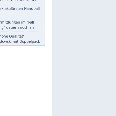
Aktuelle Ergebnisse, Tabellen
und Statistiken
Meistgelesen
Matthäus über Infantino:
"Nicht mehr mein Fußball"
Medien: Infantino ruft FIFA-
Mitarbeiter zu Krisentreffen
Die spektakulärsten Handball-
Bilder