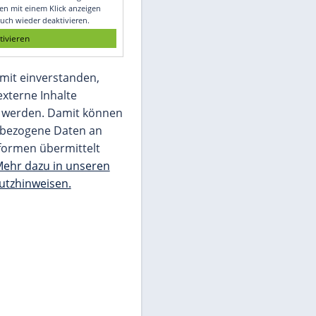
Glomex GmbH
Wir benötigen Ihre Zustimmung, um den
von unserer Redaktion eingebundenen
Inhalt von Glomex GmbH anzuzeigen. Sie
können diesen mit einem Klick anzeigen
lassen und auch wieder deaktivieren.
jetzt aktivieren
Ich bin damit einverstanden,
dass mir externe Inhalte
angezeigt werden. Damit können
personenbezogene Daten an
Drittplattformen übermittelt
werden.
Mehr dazu in unseren
Datenschutzhinweisen.