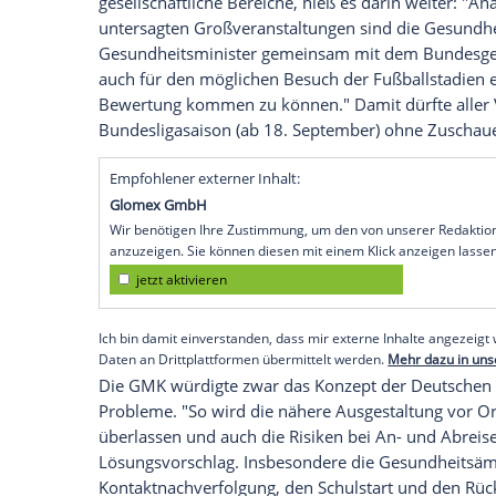
von Fans in die Stadien machen.
Berlin
(SID) - Der
Profifußball
darf sich o
Rückkehr von Fans in die Stadien mache
Gesundheitsminister der Länder sind g
der Überzeugung gelangt, dass vor dem 
der Stadien für Zuschauerinnen und Zusc
einer Pressemitteilung nach den Beratu
Eine Zuschauerrückkehr wäre nach Auffa
gesellschaftliche Bereiche, hieß es darin
untersagten Großveranstaltungen sind d
Gesundheitsminister gemeinsam mit dem
auch für den möglichen Besuch der
Fußb
Bewertung kommen zu können." Damit dü
Bundesligasaison (ab 18. September) ohn