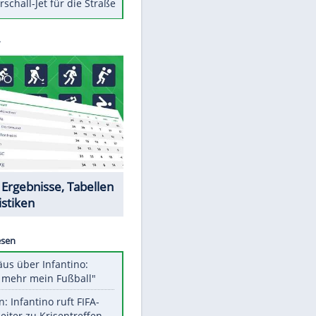
Berger im Wandel der Zeit
Todsünden im Restaurant
Die teuersten Neuzugänge der
BVB-Geschichte
Die gruseligsten Ort der Welt
Daten zwischen Windows und
Android austauschen
Ein Hyperschall-Jet für die Straße
Datencenter