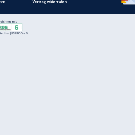
Entertainment
F
Cartoons
Spiele
D
Einbürgerungstest
Videos
f
Führerscheintest
Wissens-Quiz
f
Promi-Quiz
Witze
f
K
freenet
Kundenservice
Gender-Hinweis