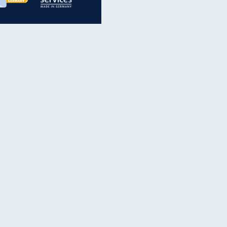
inanzen & Produkte
iscounter-Angebote
Online-Sicherheit
reenet Cloud
Ratenkredit
reenet Mail
Brutto-Netto-Rechner
reenet Webhosting
Rentenrechner
fz-Versicherung
TV-Vergleich