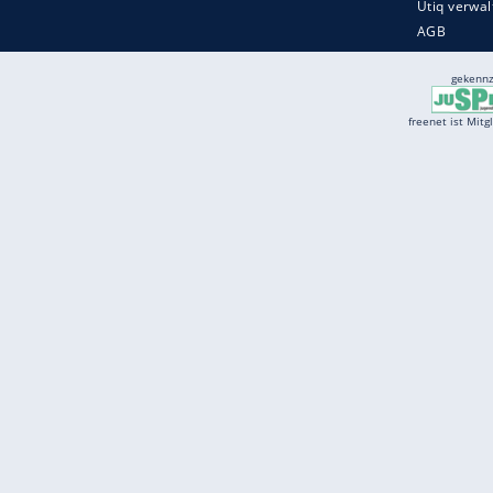
Services
Börse
Jobbörse
Spritpreis aktuell
Wetter
Ferientermine
Partnersuche
Online Angebote
freenet Mobilfunk
freenet Video