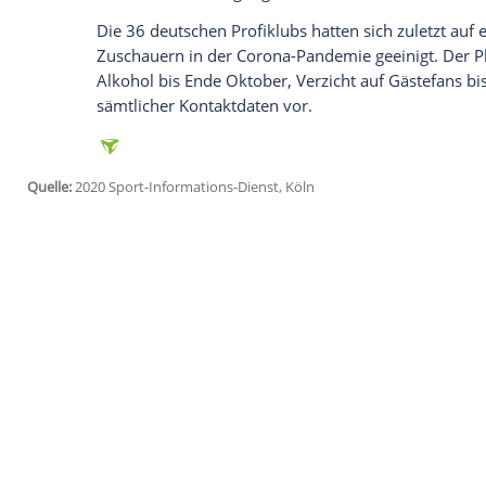
Empfohlener externer Inhalt:
Glomex GmbH
Wir benötigen Ihre Zustimmung, um den von un
anzuzeigen. Sie können diesen mit einem Klick a
jetzt aktivieren
Ich bin damit einverstanden, dass mir externe In
Daten an Drittplattformen übermittelt werden.
Meh
Die GMK würdigte zwar das Konzept der
Probleme. "So wird die nähere Ausgestal
überlassen und auch die Risiken bei An- 
Lösungsvorschlag. Insbesondere die Ges
Kontaktnachverfolgung, den Schulstart u
Die 36 deutschen Profiklubs hatten sich 
Zuschauern in der Corona-Pandemie geein