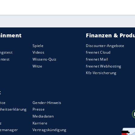
Gästefans bis Jahresende sowie die Sammlung
ZURÜCK ZUR STARTS