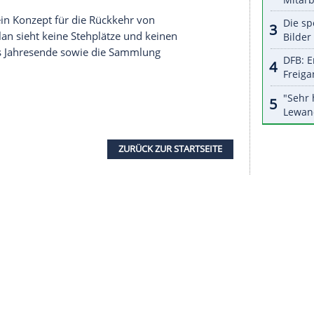
serer Redaktion eingebundenen Inhalt von Glomex GmbH
nzeigen lassen und auch wieder deaktivieren.
halte angezeigt werden. Damit können personenbezogene
r dazu in unseren Datenschutzhinweisen.
Deutschen Fußball Liga
(
DFL
), sah allerdings auch
tung vor Ort den jeweiligen Gesundheitsämtern
und Abreise zu Spielen bleibt ohne
undheitsämter sind auf die
nd den Rückreiseverkehr konzentriert."
zuletzt auf ein Konzept für die Rückkehr von
igt. Der Plan sieht keine Stehplätze und keinen