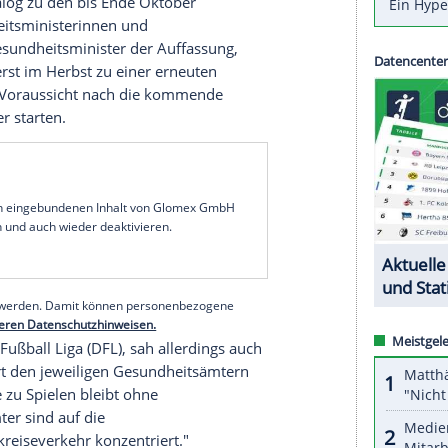
ffenbar bis zum Herbst keine Hoffnungen auf eine
n. "Die Gesundheitsministerinnen und
emeinsam mit dem Bundesgesundheitsminister zu
Hintergrund der pandemischen Lage die Öffnung
hauer nicht vertreten werden kann", hieß es in
ngen der
Gesundheitsministerkonferenz
(GMK).
ssung der GMK das falsche Signal, auch an andere
 weiter: "Analog zu den bis Ende Oktober
ie Gesundheitsministerinnen und
 Bundesgesundheitsminister der Auffassung,
allstadien
erst im Herbst zu einer erneuten
rfte aller Voraussicht nach die kommende
e Zuschauer starten.