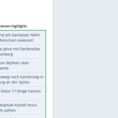
©
SID
Unsere Themen-Highlights
Waldbrand am Gardasee: Mehr
als 200 Menschen evakuiert
Durch die Jahre mit Panikrocker
Udo Lindenberg