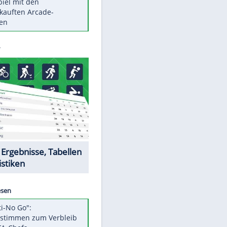
Die größten Mythen über
Medikamente
Braunschweig nach Kantersieg in
Magdeburg an der Spitze
Vorsicht: Diese 17 Dinge hassen
Katzen
Illegales Asphalt-Kartell muss
Mio-Strafe zahlen
Memo-Spiel mit den
meistverkauften Arcade-
Maschinen
EITE
Datencenter