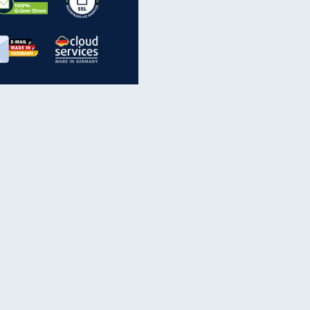
inanzen & Produkte
iscounter-Angebote
Online-Sicherheit
reenet Cloud
Ratenkredit
reenet Mail
Brutto-Netto-Rechner
reenet Webhosting
Rentenrechner
fz-Versicherung
TV-Vergleich