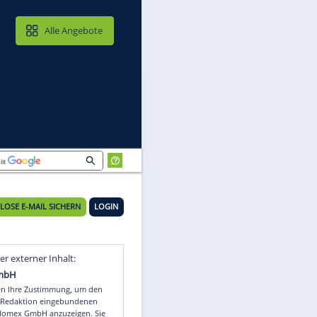
MAIL & CLOUD
Alle Angebote
KOSTENLOSE E-MAIL SICHERN
LOGIN
Video
Empfohlener externer Inhalt: