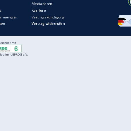
Entertainment
F
Cartoons
Spiele
D
Einbürgerungstest
Videos
f
Führerscheintest
Wissens-Quiz
f
Promi-Quiz
Witze
f
K