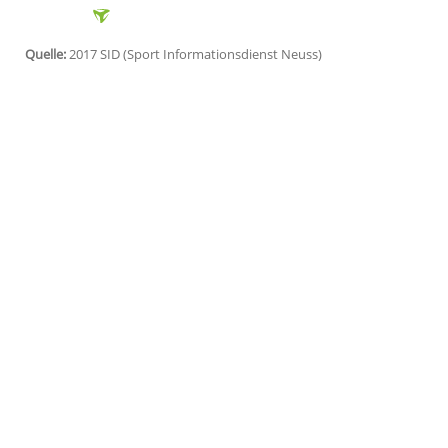
Frankfurt/Main (SID) - Der deutsche Rek
des Deutschen Fußball-Bundes (
DFB
) mi
Der DFB-Kontrollausschuss hatte wegen d
Bayern-Fans Anklage erhoben. Der Verein
rechtskräftig.
Die Bundesliga-Begegnung bei
Bayer Le
unterbrochen werden, weil ein Zuschauer
war. Darüber hinaus wurde im Rahmen d
April und bei RB Leipzig am 13. Mai Py
Quelle:
2017 SID (Sport Informationsdienst Neuss)