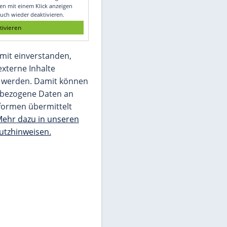
Glomex GmbH
Wir benötigen Ihre Zustimmung, um den
von unserer Redaktion eingebundenen
Inhalt von Glomex GmbH anzuzeigen. Sie
können diesen mit einem Klick anzeigen
lassen und auch wieder deaktivieren.
jetzt aktivieren
Ich bin damit einverstanden,
dass mir externe Inhalte
angezeigt werden. Damit können
personenbezogene Daten an
Drittplattformen übermittelt
werden.
Mehr dazu in unseren
Datenschutzhinweisen.