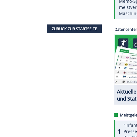
ordmeister
Bayern München
ist vom
Sportgericht
t einer
Geldstrafe
von 15.000 Euro belegt worden.
reier Fälle von unsportlichem Verhalten der
 hat dem Urteil zugestimmt, es ist damit
verkusen
am 15. April musste in der Nachspielzeit
 aus dem Gästeblock Richtung Spielfeld gelaufen
er Bundesligaspiele beim VfL Wolfsburg am 29.
rotechnik im Münchner Zuschauerbereich gezündet.
ZURÜCK ZUR STARTS