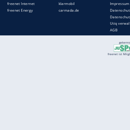
Services
Börse
Jobbörse
Spritpreis aktuell
Wetter
Ferientermine
Partnersuche