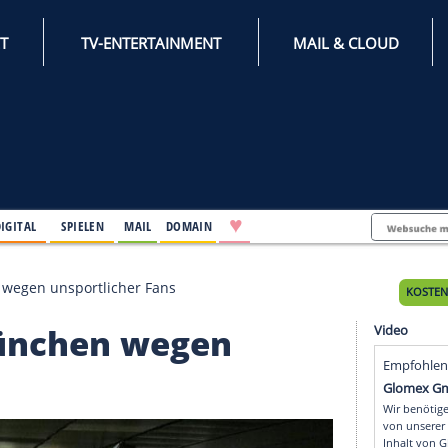
INTERNET
TV-ENTERTAINMENT
♥
IFESTYLE
DIGITAL
SPIELEN
MAIL
DOMAIN
rn München wegen unsportlicher Fans
ern München wegen