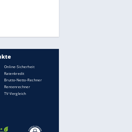
Times: Infantino bietet WM-
Finale für Unterstützung
Medien: Infantino ruft FIFA-
Mitarbeiter zu Krisentreffen
Millionendeal perfekt:
Diomande wechselt nach
Madrid