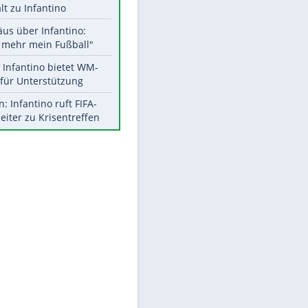
Aktuelle Ergebnisse, Tabellen
und Statistiken
Meistgelesen
"Infanti-No Go":
Pressestimmen zum Verbleib
des FIFA-Chefs
UEFA hält an FIFA-Boykott fest -
CAF hält zu Infantino
Matthäus über Infantino:
"Nicht mehr mein Fußball"