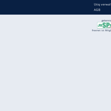
Services
Börse
Jobbörse
Spritpreis aktuell
Wetter
Ferientermine
Partnersuche
Online Angebote
freenet Mobilfunk
freenet Video