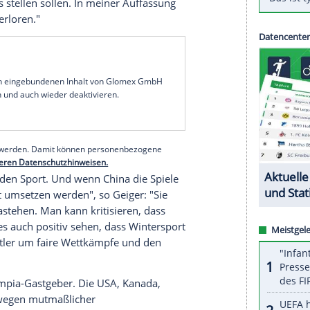
enig von einem diplomatischen
Boykott
der
bis 20. Februar) und möchte stattdessen den Sport
oykott
, wie ihn einige Länder angekündigt haben,
rview mit der
Augsburger Allgemeine
: "Entweder
 oder man akzeptiert die Vergabe. Es geht ab
m die Politik. Wir Aktiven können nicht
klungen in
China
, die fragwürdig sind", führte der
 ist bei
Olympia
fehl am Platz. Die politischen
hina
bereits stellen sollen. In meiner Auffassung
chts drin verloren."
serer Redaktion eingebundenen Inhalt von Glomex GmbH
nzeigen lassen und auch wieder deaktivieren.