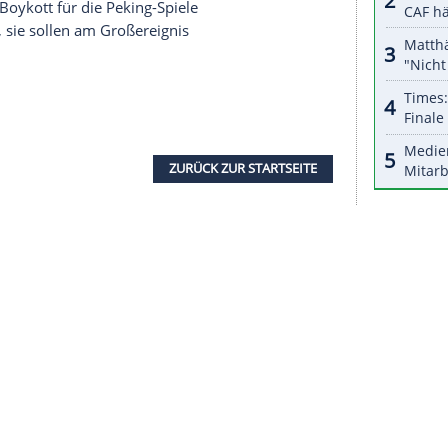
halte angezeigt werden. Damit können personenbezogene
r dazu in unseren Datenschutzhinweisen.
er Linie um den Sport. Und wenn
China
die Spiele
s sie das gut umsetzen werden", so
Geiger
: "Sie
tätten gut dastehen. Man kann kritisieren, dass
 man kann es auch positiv sehen, dass Wintersport
ür uns Sportler um faire Wettkämpfe und den
menden Olympia-Gastgeber. Die USA, Kanada,
nien haben wegen mutmaßlicher
omatischen
Boykott
für die Peking-Spiele
eidung nicht, sie sollen am Großereignis