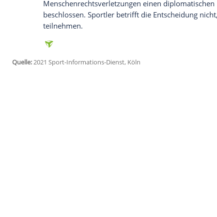
jetzt aktivieren
Ich bin damit einverstanden, dass mir externe In
Daten an Drittplattformen übermittelt werden.
Meh
Stattdessen gehe es bei
Olympia
"in erst
ausrichten möchte, dann glaube ich, das
haben alles dafür getan, dass alle Sports
China
keine Wintersport-Nation ist. Aber
in
China
populär gemacht wird. Es geht f
sportlichen Kampf."
Seit Monaten wächst die Kritik am kom
Australien, Neuseeland und Großbritan
Menschenrechtsverletzungen einen dipl
beschlossen. Sportler betrifft die Entsch
teilnehmen.