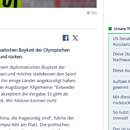
"
inem diplomatischen
Boykott
der
Olympischen
n Vordergrund rücken.