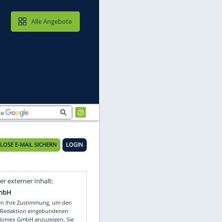
MAIL & CLOUD
Alle Angebote
KOSTENLOSE E-MAIL SICHERN
LOGIN
Video
Empfohlener externer Inhalt: