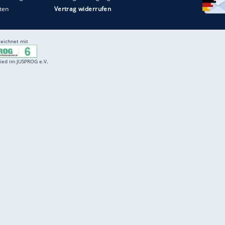
Entertainment
F
Cartoons
Spiele
D
Einbürgerungstest
Videos
f
Führerscheintest
Wissens-Quiz
f
Promi-Quiz
Witze
f
K
freenet
Kundenservice
Gender-Hinweis