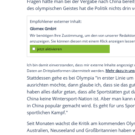
Köln
(SID) - Skispringer
Karl Geiger
hält w
Olympischen Winterspiele
in
Peking
(4. 
in den Vordergrund rücken. Ein solcher
B
sei ihm "zu einfach", sagte
Geiger
im Inte
man versucht es selber besser zu machen
dem 4. Februar um den Sport und nicht u
ausbaden, was die Politik versäumt hat."
Es gebe "ohne Zweifel Dinge und Entwic
28-Jährige aus: "Aber der Protest dagegen
Fragen hätte man bei der Vergabe nach
C
des olympischen Geistes hat die Politik ni
Empfohlener externer Inhalt:
Glomex GmbH
Wir benötigen Ihre Zustimmung, um den von un
anzuzeigen. Sie können diesen mit einem Klick a