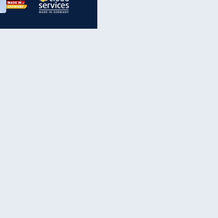
inanzen & Produkte
iscounter-Angebote
Online-Sicherheit
reenet Cloud
Ratenkredit
reenet Mail
Brutto-Netto-Rechner
reenet Webhosting
Rentenrechner
fz-Versicherung
TV-Vergleich