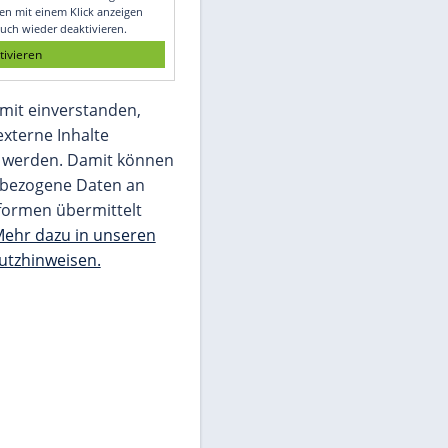
Glomex GmbH
Wir benötigen Ihre Zustimmung, um den
von unserer Redaktion eingebundenen
Inhalt von Glomex GmbH anzuzeigen. Sie
können diesen mit einem Klick anzeigen
lassen und auch wieder deaktivieren.
jetzt aktivieren
Ich bin damit einverstanden,
dass mir externe Inhalte
angezeigt werden. Damit können
personenbezogene Daten an
Drittplattformen übermittelt
werden.
Mehr dazu in unseren
Datenschutzhinweisen.