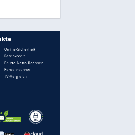
Times: Infantino bietet WM-
Finale für Unterstützung
Medien: Infantino ruft FIFA-
EITE
Mitarbeiter zu Krisentreffen