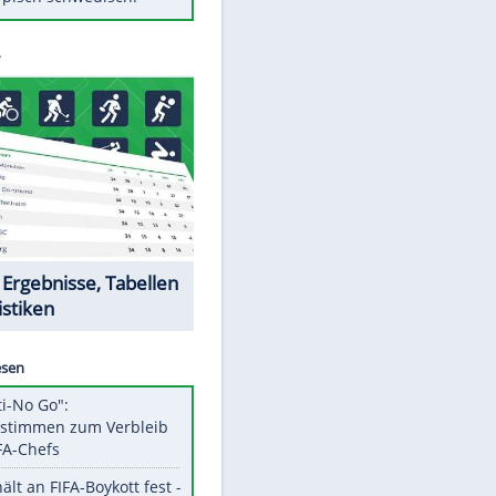
Diese Autos haben uns verlassen
Auftakt-Misere gestoppt: Berlin
gewinnt in Bochum
Mit diesen Tricks wird der Grill
ruckzuck sauber
So nutzt man alte Smartphones
sinnvoll
Das ist typisch schwedisch!
Datencenter